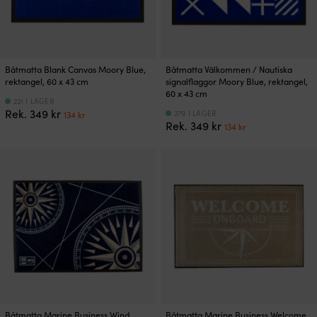
Båtmatta Blank Canvas Moory Blue,
Båtmatta Välkommen / Nautiska
rektangel, 60 x 43 cm
signalflaggor Moory Blue, rektangel,
60 x 43 cm
221 I LAGER
Det
Det
Rek.
349
kr
279 I LAGER
134
kr
Det
Det
ursprungliga
nuvarande
Rek.
349
kr
134
kr
ursprungliga
nuvarande
priset
priset
priset
priset
var:
är:
var:
är:
349 kr.
134 kr.
349 kr.
134 kr.
Båtmatta Marine Business Wind,
Båtmatta Marine Business Welcome