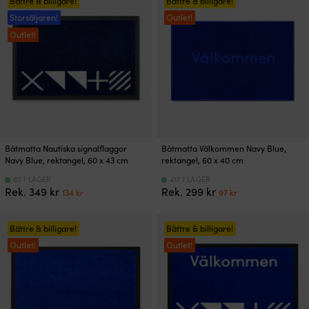
Bättre & billigare!
Bättre & billigare!
Storsäljaren!
Outlet!
Outlet!
Båtmatta Nautiska signalflaggor
Båtmatta Välkommen Navy Blue,
Navy Blue, rektangel, 60 x 43 cm
rektangel, 60 x 40 cm
85 I LAGER
417 I LAGER
Det
Det
Det
Det
Rek.
349
kr
Rek.
299
kr
134
kr
97
kr
ursprungliga
nuvarande
ursprungliga
nuvarande
priset
priset
priset
priset
var:
är:
var:
är:
Bättre & billigare!
Bättre & billigare!
349 kr.
134 kr.
299 kr.
97 kr.
Outlet!
Outlet!