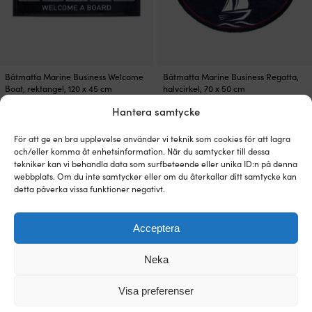
Båtmatta Marine Business Welcome
Båtmatta Marine Business Regatta,
Boat, rektangel, 120 x 45 cm
halvcirkel, 70 x 50 cm
5 I LAGER
2 I LAGER
Hantera samtycke
929
kr
619
kr
För att ge en bra upplevelse använder vi teknik som cookies för att lagra
och/eller komma åt enhetsinformation. När du samtycker till dessa
tekniker kan vi behandla data som surfbeteende eller unika ID:n på denna
webbplats. Om du inte samtycker eller om du återkallar ditt samtycke kan
detta påverka vissa funktioner negativt.
Acceptera
Neka
Visa preferenser
Båtmatta Marine Business Welcome
Båtmatta Marine Business Welcome