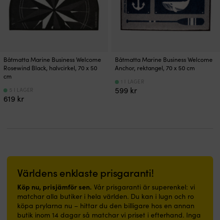
Båtmatta Marine Business Welcome
Båtmatta Marine Business Welcome
Rosewind Black, halvcirkel, 70 x 50
Anchor, rektangel, 70 x 50 cm
cm
1 I LAGER
599
kr
5 I LAGER
619
kr
Världens enklaste prisgaranti!
Köp nu, prisjämför sen.
Vår prisgaranti är superenkel: vi
matchar alla butiker i hela världen. Du kan i lugn och ro
köpa prylarna nu – hittar du den billigare hos en annan
butik inom 14 dagar så matchar vi priset i efterhand. Inga