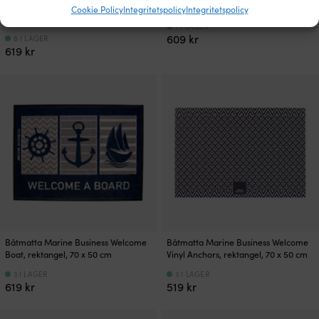
On Board Brown, halvcirkel, 70 x 50
Fish, rektangel, 70 x 50 cm
Cookie Policy
Integritetspolicy
Integritetspolicy
cm
1 I LAGER
609
kr
8 I LAGER
619
kr
Båtmatta Marine Business Welcome
Båtmatta Marine Business Welcome
Boat, rektangel, 70 x 50 cm
Vinyl Anchors, rektangel, 70 x 50 cm
3 I LAGER
3 I LAGER
619
kr
519
kr