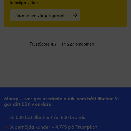
konstiga villkor.
Läs mer om vår prisgaranti
Moory – sveriges bredaste butik inom båttillbehör. Vi
gör ditt båtliv enklare.
45 000 båttillbehör från 800 brands
4.7/5 på Trustpilot
Supernöjda kunder –