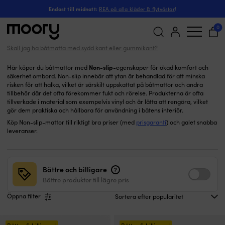
Non-slip
Båtmattor
-
Endast till midnatt:
REA på alla kläder & flytvästar
!
Non-slip båtmattor
(20)
0
Skall jag ha båtmatta med sydd kant eller gummikant?
Sök
efter:
Non-slip
Här köper du båtmattor med
-egenskaper för ökad komfort och
säkerhet ombord. Non-slip innebär att ytan är behandlad för att minska
risken för att halka, vilket är särskilt uppskattat på båtmattor och andra
tillbehör där det ofta förekommer fukt och rörelse. Produkterna är ofta
tillverkade i material som exempelvis vinyl och är lätta att rengöra, vilket
gör dem praktiska och hållbara för användning i båtens interiör.
Köp Non-slip-mattor till riktigt bra priser (med
prisgaranti
) och galet snabba
leveranser.
Bättre och billigare
?
Bättre produkter till lägre pris
Öppna filter