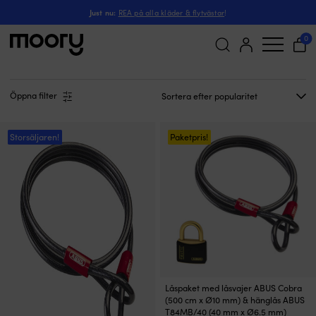
ABUS Cobra
Just nu:
REA på alla kläder & flytvästar
!
ABUS Cobra
(16)
0
Sök
efter:
Öppna filter
Storsäljaren!
Paketpris!
Låspaket med låsvajer ABUS Cobra
(500 cm x Ø10 mm) & hänglås ABUS
T84MB/40 (40 mm x Ø6.5 mm)