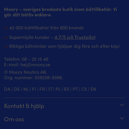
Moory – sveriges bredaste butik inom båttillbehör. Vi
gör ditt båtliv enklare.
45 000 båttillbehör från 800 brands
4.7/5 på Trustpilot
Supernöjda kunder –
Riktiga båtnördar som hjälper dig före och efter köp!
Telefon:
08 – 25 15 46
E-mail:
hej@moory.se
© Moory Nautics AB.
Org. nummer: 5‍59238-9398.
DA
|
DE
|
NL
|
FI
|
FR
|
IT
|
PL
|
ES
|
PT
|
CS
|
EN
Kontakt & hjälp
Spåra din order
Om oss
Hjälpcenter
Om Moory