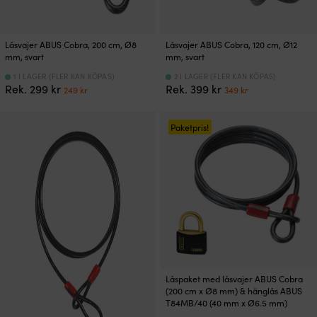
Låsvajer ABUS Cobra, 200 cm, Ø8
Låsvajer ABUS Cobra, 120 cm, Ø12
mm, svart
mm, svart
1 I LAGER (FLER KAN KÖPAS)
2 I LAGER (FLER KAN KÖPAS)
Det
Det
Det
Det
Rek.
299
kr
Rek.
399
kr
249
kr
349
kr
ursprungliga
nuvarande
ursprungliga
nuvarande
priset
priset
priset
priset
var:
är:
var:
är:
Paketpris!
299 kr.
249 kr.
399 kr.
349 kr.
Låspaket med låsvajer ABUS Cobra
(200 cm x Ø8 mm) & hänglås ABUS
T84MB/40 (40 mm x Ø6.5 mm)