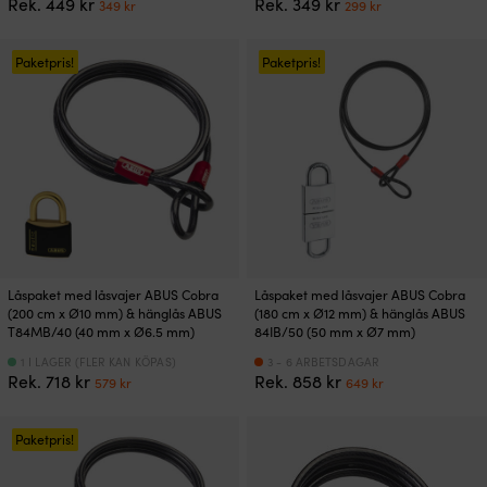
Det
Det
Det
Det
Rek.
449
kr
Rek.
349
kr
349
kr
299
kr
ursprungliga
nuvarande
ursprungliga
nuvarande
priset
priset
priset
priset
var:
är:
var:
är:
Paketpris!
Paketpris!
449 kr.
349 kr.
349 kr.
299 kr.
Låspaket med låsvajer ABUS Cobra
Låspaket med låsvajer ABUS Cobra
(200 cm x Ø10 mm) & hänglås ABUS
(180 cm x Ø12 mm) & hänglås ABUS
T84MB/40 (40 mm x Ø6.5 mm)
84IB/50 (50 mm x Ø7 mm)
1 I LAGER (FLER KAN KÖPAS)
3 - 6 ARBETSDAGAR
Det
Det
Det
Det
Rek.
718
kr
Rek.
858
kr
579
kr
649
kr
ursprungliga
nuvarande
ursprungliga
nuvarande
priset
priset
priset
priset
var:
är:
var:
är:
Paketpris!
718 kr.
579 kr.
858 kr.
649 kr.