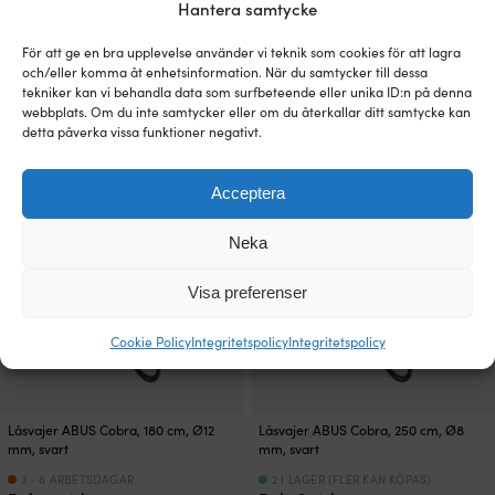
Hantera samtycke
899
kr
För att ge en bra upplevelse använder vi teknik som cookies för att lagra
och/eller komma åt enhetsinformation. När du samtycker till dessa
tekniker kan vi behandla data som surfbeteende eller unika ID:n på denna
webbplats. Om du inte samtycker eller om du återkallar ditt samtycke kan
detta påverka vissa funktioner negativt.
Acceptera
Neka
Visa preferenser
Cookie Policy
Integritetspolicy
Integritetspolicy
Låsvajer ABUS Cobra, 180 cm, Ø12
Låsvajer ABUS Cobra, 250 cm, Ø8
mm, svart
mm, svart
3 - 6 ARBETSDAGAR
2 I LAGER (FLER KAN KÖPAS)