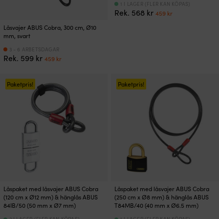
1 I LAGER (FLER KAN KÖPAS)
Det
Det
Rek.
568
kr
459
kr
ursprungliga
nuvarande
Låsvajer ABUS Cobra, 300 cm, Ø10
priset
priset
mm, svart
var:
är:
568 kr.
459 kr.
3 - 6 ARBETSDAGAR
Det
Det
Rek.
599
kr
459
kr
ursprungliga
nuvarande
priset
priset
var:
är:
Paketpris!
Paketpris!
599 kr.
459 kr.
Låspaket med låsvajer ABUS Cobra
Låspaket med låsvajer ABUS Cobra
(120 cm x Ø12 mm) & hänglås ABUS
(250 cm x Ø8 mm) & hänglås ABUS
84IB/50 (50 mm x Ø7 mm)
T84MB/40 (40 mm x Ø6.5 mm)