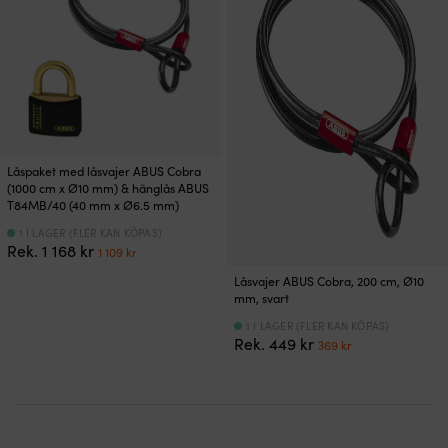
Låspaket med låsvajer ABUS Cobra
(1000 cm x Ø10 mm) & hänglås ABUS
T84MB/40 (40 mm x Ø6.5 mm)
1 I LAGER (FLER KAN KÖPAS)
Det
Det
Rek.
1 168
kr
1 109
kr
ursprungliga
nuvarande
Låsvajer ABUS Cobra, 200 cm, Ø10
priset
priset
mm, svart
var:
är:
1
1
1 I LAGER (FLER KAN KÖPAS)
Det
Det
168 kr.
109 kr.
Rek.
449
kr
369
kr
ursprungliga
nuvarande
priset
priset
var:
är:
449 kr.
369 kr.