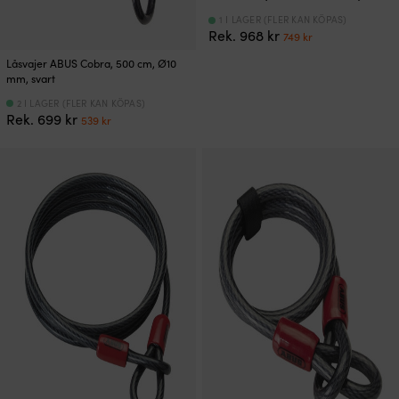
1 I LAGER (FLER KAN KÖPAS)
Det
Det
Rek.
968
kr
749
kr
ursprungliga
nuvarande
Låsvajer ABUS Cobra, 500 cm, Ø10
priset
priset
mm, svart
var:
är:
968 kr.
749 kr.
2 I LAGER (FLER KAN KÖPAS)
Det
Det
Rek.
699
kr
539
kr
ursprungliga
nuvarande
priset
priset
var:
är:
699 kr.
539 kr.