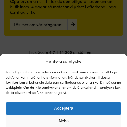
köpa prylarna nu – hittar du den billigare hos en annan
butik inom 14 dagar så matchar vi priset i efterhand. Inga
konstiga villkor.
Läs mer om vår prisgaranti
Hantera samtycke
För att ge en bra upplevelse använder vi teknik som cookies för att lagra
och/eller komma åt enhetsinformation. När du samtycker till dessa
tekniker kan vi behandla data som surfbeteende eller unika ID:n på denna
webbplats. Om du inte samtycker eller om du återkallar ditt samtycke kan
detta påverka vissa funktioner negativt.
Moory – sveriges bredaste butik inom båttillbehör. Vi
Acceptera
gör ditt båtliv enklare.
Neka
45 000 båttillbehör från 800 brands