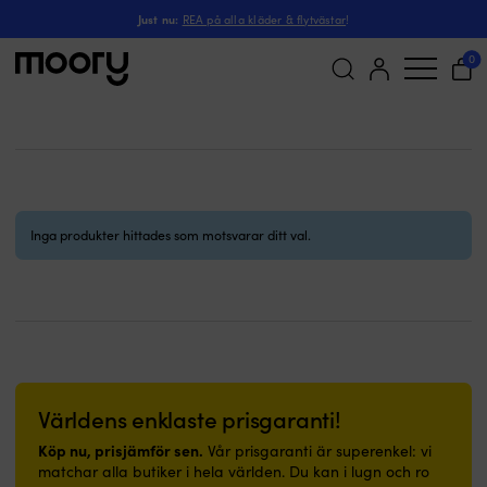
Elvstrøm Copenhagen 69
Just nu:
REA på alla kläder & flytvästar
!
Elvstrøm Copenhagen 69
0
(0)
Sök
efter:
Inga produkter hittades som motsvarar ditt val.
Världens enklaste prisgaranti!
Köp nu, prisjämför sen.
Vår prisgaranti är superenkel: vi
matchar alla butiker i hela världen. Du kan i lugn och ro