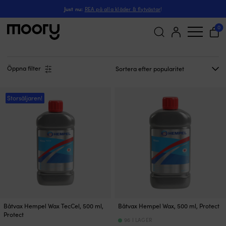
Hempel Wax
Just nu:
REA på alla kläder & flytvästar
!
Hempel Wax
(3)
0
Sök
efter:
Öppna filter
Storsäljaren!
Båtvax Hempel Wax TecCel, 500 ml,
Båtvax Hempel Wax, 500 ml, Protect
Protect
96 I LAGER