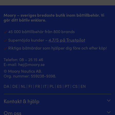
Moory – sveriges bredaste butik inom båttillbehör. Vi
gör ditt båtliv enklare.
45 000 båttillbehör från 800 brands
4.7/5 på Trustpilot
Supernöjda kunder –
Riktiga båtnördar som hjälper dig före och efter köp!
Telefon:
08 – 25 15 46
E-mail:
hej@moory.se
© Moory Nautics AB.
Org. nummer: 5‍59238-9398.
DA
|
DE
|
NL
|
FI
|
FR
|
IT
|
PL
|
ES
|
PT
|
CS
|
EN
Kontakt & hjälp
Spåra din order
Om oss