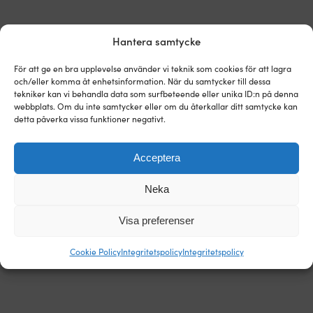
037 kr.
Hantera samtycke
Världens enklaste prisgaranti!
För att ge en bra upplevelse använder vi teknik som cookies för att lagra
Köp nu, prisjämför sen.
Vår prisgaranti är superenkel: vi
och/eller komma åt enhetsinformation. När du samtycker till dessa
matchar alla butiker i hela världen. Du kan i lugn och ro
tekniker kan vi behandla data som surfbeteende eller unika ID:n på denna
köpa prylarna nu – hittar du den billigare hos en annan
webbplats. Om du inte samtycker eller om du återkallar ditt samtycke kan
butik inom 14 dagar så matchar vi priset i efterhand. Inga
detta påverka vissa funktioner negativt.
konstiga villkor.
Läs mer om vår prisgaranti
Acceptera
Neka
Visa preferenser
Cookie Policy
Integritetspolicy
Integritetspolicy