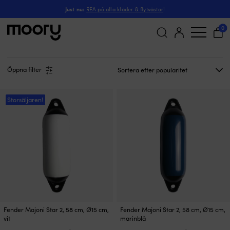
Majoni Star 2
Just nu:
REA på alla kläder & flytvästar
!
Majoni Star 2
(2)
0
Sök
efter:
Öppna filter
Storsäljaren!
Fender Majoni Star 2, 58 cm, Ø15 cm,
Fender Majoni Star 2, 58 cm, Ø15 cm,
vit
marinblå