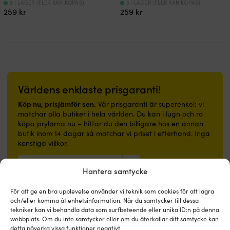
9 I LAGER (FLER KAN KÖPAS)
3 I LAGER (FLER KAN KÖPAS)
259
kr
259
kr
Världens enklaste prisgaranti!
Köp nu, prisjämför sen.
Vår prisgaranti är superenkel: vi
matchar alla butiker i hela världen. Du kan i lugn och ro
köpa prylarna nu – hittar du den billigare hos en annan
butik inom 14 dagar så matchar vi priset i efterhand. Inga
konstiga villkor.
Läs mer om vår prisgaranti
Hantera samtycke
För att ge en bra upplevelse använder vi teknik som cookies för att lagra
och/eller komma åt enhetsinformation. När du samtycker till dessa
tekniker kan vi behandla data som surfbeteende eller unika ID:n på denna
webbplats. Om du inte samtycker eller om du återkallar ditt samtycke kan
detta påverka vissa funktioner negativt.