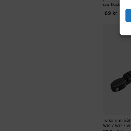
svartlackerad,
189
kr
Torkararm båt
W10 / W12 / W3