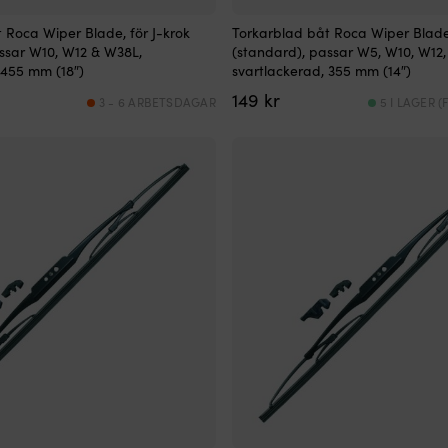
 Roca Wiper Blade, för J-krok
Torkarblad båt Roca Wiper Blade,
ssar W10, W12 & W38L,
(standard), passar W5, W10, W12
 455 mm (18″)
svartlackerad, 355 mm (14″)
149
kr
3 - 6 ARBETSDAGAR
5 I LAGER 