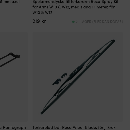
38 mm axel
Spolarmunstycke till torkararm Roca Spray Kit
for Arms W10 & W12, med slang 1.1 meter, för
W10 & W12
de
219
kr
2 I LAGER (FLER KAN KÖPAS)
ca Pantograph
Torkarblad båt Roca Wiper Blade, för J-krok