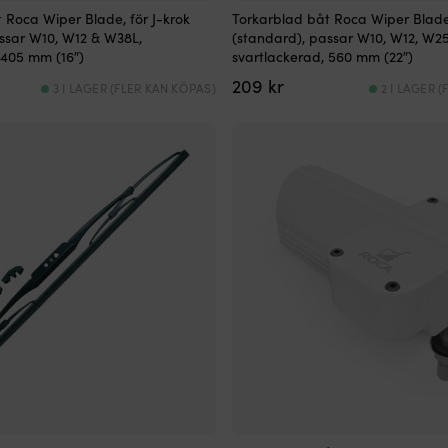
 Roca Wiper Blade, för J-krok
Torkarblad båt Roca Wiper Blade,
ssar W10, W12 & W38L,
(standard), passar W10, W12, W2
 405 mm (16″)
svartlackerad, 560 mm (22″)
209
kr
3 I LAGER (FLER KAN KÖPAS)
2 I LAGER 