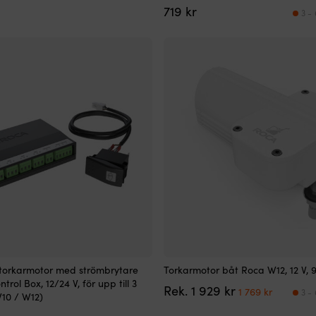
priset
priset
719
kr
3 -
var:
är:
1
1
799 kr.
769 kr.
ll torkarmotor med strömbrytare
Torkarmotor båt Roca W12, 12 V,
rol Box, 12/24 V, för upp till 3
Det
Det
Rek.
1 929
kr
1 769
kr
3 -
10 / W12)
ursprungliga
nuvaran
priset
priset