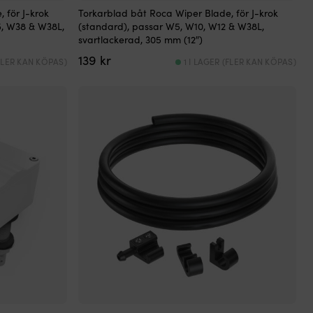
 för J-krok
Torkarblad båt Roca Wiper Blade, för J-krok
5, W38 & W38L,
(standard), passar W5, W10, W12 & W38L,
svartlackerad, 305 mm (12″)
139
kr
(FLER KAN KÖPAS)
1 I LAGER (FLER KAN KÖPAS)