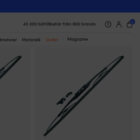
0
45 000 båttillbehör från 800 brands
Galet snabb frakt & superenkel prisgaranti
Supernöjda kunder – 4.7/5 på Trustpilot
Magazine
lmotorer
Motorsök
Outlet