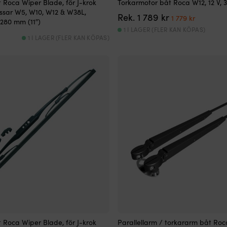
 Roca Wiper Blade, för J-krok
Torkarmotor båt Roca W12, 12 V, 
ssar W5, W10, W12 & W38L,
Det
Det
Rek.
1 789
kr
1 779
kr
 280 mm (11″)
ursprungliga
nuvaran
1 I LAGER (FLER KAN KÖPAS)
priset
priset
1 I LAGER (FLER KAN KÖPAS)
var:
är:
1
1
789 kr.
779 kr.
 Roca Wiper Blade, för J-krok
Parallellarm / torkararm båt Ro