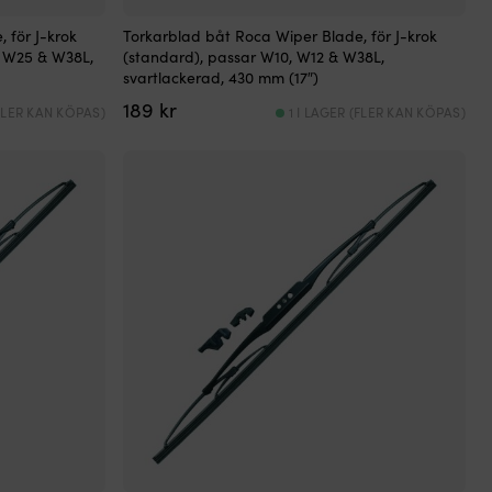
 för J-krok
Torkarblad båt Roca Wiper Blade, för J-krok
, W25 & W38L,
(standard), passar W10, W12 & W38L,
svartlackerad, 430 mm (17″)
189
kr
(FLER KAN KÖPAS)
1 I LAGER (FLER KAN KÖPAS)