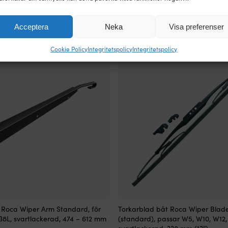
 508 mm (20″)
svartlackerad, 480 mm (19″)
189
kr
4 I LAGER (FLER KAN KÖPAS)
2 I LAGER 
Acceptera
Neka
Visa preferenser
Cookie Policy
Integritetspolicy
Integritetspolicy
 Roca Wiper Arm Standard, för
Torkarblad båt Roca Wiper Blade,
8L, svartlackerad, 474 – 612 mm
(standard), passar W5, W10, W12