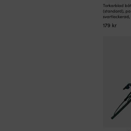
Torkarblad båt
(standard), pa
svartlackerad,
179
kr