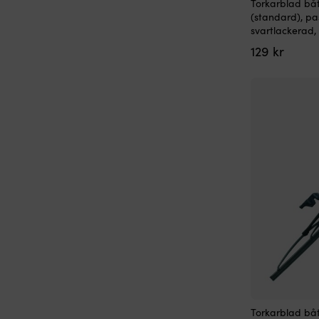
Torkarblad båt
(standard), pa
svartlackerad,
129
kr
Torkarblad båt