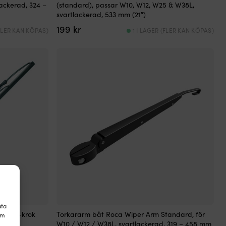
lackerad, 324 –
(standard), passar W10, W12, W25 & W38L,
svartlackerad, 533 mm (21″)
199
kr
(FLER KAN KÖPAS)
1 I LAGER (FLER KAN KÖPAS)
ata
 för J-krok
Torkararm båt Roca Wiper Arm Standard, för
om
38L,
W10 / W12 / W38L, svartlackerad, 319 – 458 mm