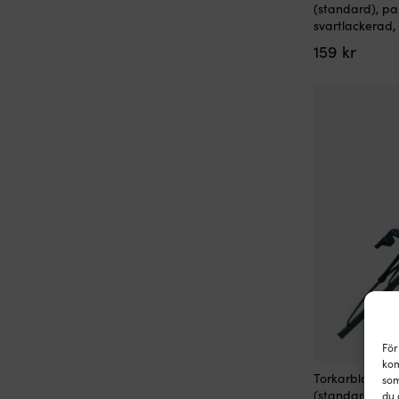
(standard), pa
svartlackerad,
159
kr
För
kom
Torkarblad båt
som
(standard), pa
du 