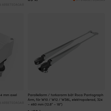
 6 ARBETSDAGAR
 94 mm axel
Parallellarm / torkararm båt Roca Pantograph
Arm, för W10 / W12 / W38L, elektropolerad, 324
 6 ARBETSDAGAR
– 460 mm (12.8″ – 18”)
de