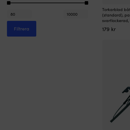
Torkarblad båt
Min
Max
(standard), pa
pris
pris
svartlackerad,
179
kr
Filtrera