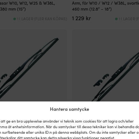
ssar W10, W12, W25 & W38L,
Arm, för W10 / W12 / W38L, svart
 380 mm (15″)
460 mm (12.8″ – 18”)
1 229
kr
1 I LAGER (FLER KAN KÖPAS)
1 I LAGER 
Hantera samtycke
 att ge en bra upplevelse använder vi teknik som cookies för att lagra och/eller
ma åt enhetsinformation. När du samtycker till dessa tekniker kan vi behandla d
 Roca Wiper Blade, för J-krok
Torkarblad båt Roca Wiper Blade,
 surfbeteende eller unika ID:n på denna webbplats. Om du inte samtycker eller 
ssar W10, W12 & W38L,
(standard), passar W10, W12 & W
återkallar ditt samtycke kan detta påverka vissa funktioner negativt.