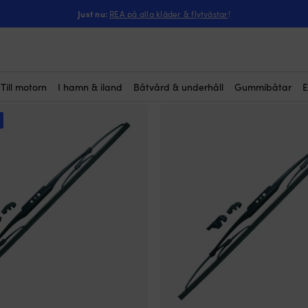
Just nu:
REA på alla kläder & flytvästar
!
Till motorn
I hamn & iland
Båtvård & underhåll
Gummibåtar
E
!