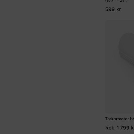
(18.7″ – 24″)
599
kr
Torkarmotor bå
Rek.
1 799
k