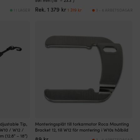
591 mm (18″ – 23.3”)
Det
Det
Rek.
1 379
kr
1 319
kr
1 I LAGER
3 - 6 ARBETSDAGAR
ursprungliga
nuvarande
priset
priset
var:
är:
1
1
379 kr.
319 kr.
justable Tip,
Monteringsplåt till torkarmotor Roca Mounting
 W10 / W12 /
Bracket 12, till W12 för montering i W10s hålbild
 (12.8″ – 18”)
89
kr
3 - 6 ARBETSDAGAR