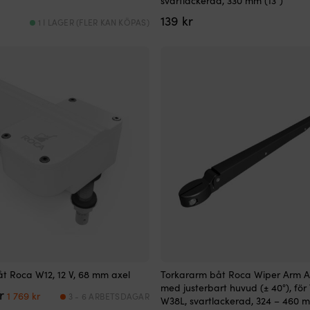
svartlackerad, 330 mm (13″)
139
kr
1 I LAGER (FLER KAN KÖPAS)
t Roca W12, 12 V, 68 mm axel
Torkararm båt Roca Wiper Arm Ad
med justerbart huvud (± 40°), för
Det
Det
r
1 769
kr
3 - 6 ARBETSDAGAR
W38L, svartlackerad, 324 – 460 mm
ursprungliga
nuvarande