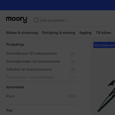
Roca W12
Roca W12
(36)
Sök
efter:
Kläder & utrustning
Förtöjning & ankring
Segling
Till båten
Produkttyp
Storsäljaren
Kontrollboxar till torkarmotorer
(4)
Kontrollpaneler till torkarmotorer
(1)
Tillbehör till vindrutetorkare
(2)
Torkararmar / parallellarmar
(10)
Torkarblad
(13)
Varumärke
Torkarmotorer
(6)
Roca
(36)
Pris