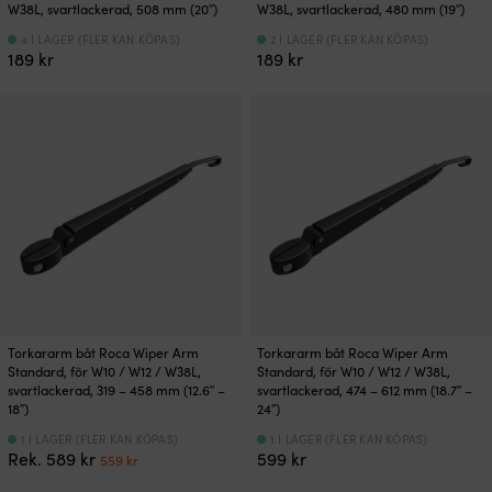
W38L, svartlackerad, 508 mm (20″)
W38L, svartlackerad, 480 mm (19″)
4 I LAGER (FLER KAN KÖPAS)
2 I LAGER (FLER KAN KÖPAS)
189
kr
189
kr
Torkararm båt Roca Wiper Arm
Torkararm båt Roca Wiper Arm
Standard, för W10 / W12 / W38L,
Standard, för W10 / W12 / W38L,
svartlackerad, 319 – 458 mm (12.6″ –
svartlackerad, 474 – 612 mm (18.7″ –
18″)
24″)
1 I LAGER (FLER KAN KÖPAS)
1 I LAGER (FLER KAN KÖPAS)
Det
Det
Rek.
589
kr
599
kr
559
kr
ursprungliga
nuvarande