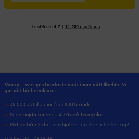
Moory – sveriges bredaste butik inom båttillbehör. Vi
gör ditt båtliv enklare.
45 000 båttillbehör från 800 brands
4.7/5 på Trustpilot
Supernöjda kunder –
Riktiga båtnördar som hjälper dig före och efter köp!
Telefon:
08 – 25 15 46