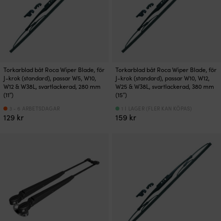
Torkarblad båt Roca Wiper Blade, för
Torkarblad båt Roca Wiper Blade, för
J-krok (standard), passar W5, W10,
J-krok (standard), passar W10, W12,
W12 & W38L, svartlackerad, 280 mm
W25 & W38L, svartlackerad, 380 mm
(11″)
(15″)
3 - 6 ARBETSDAGAR
1 I LAGER (FLER KAN KÖPAS)
129
kr
159
kr