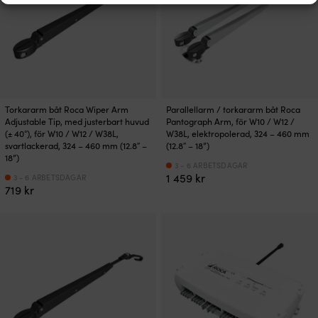
Torkararm båt Roca Wiper Arm
Parallellarm / torkararm båt Roca
Adjustable Tip, med justerbart huvud
Pantograph Arm, för W10 / W12 /
(± 40°), för W10 / W12 / W38L,
W38L, elektropolerad, 324 – 460 mm
svartlackerad, 324 – 460 mm (12.8″ –
(12.8″ – 18”)
18”)
3 - 6 ARBETSDAGAR
1 459
kr
3 - 6 ARBETSDAGAR
719
kr