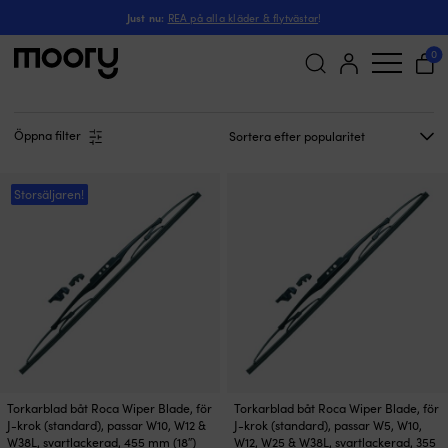
Roca W38L
Just nu:
REA på alla kläder & flytvästar
!
Roca W38L
(27)
0
Sök
efter:
Öppna filter
Storsäljaren!
Torkarblad båt Roca Wiper Blade, för
Torkarblad båt Roca Wiper Blade, för
J-krok (standard), passar W10, W12 &
J-krok (standard), passar W5, W10,
W38L, svartlackerad, 455 mm (18″)
W12, W25 & W38L, svartlackerad, 355