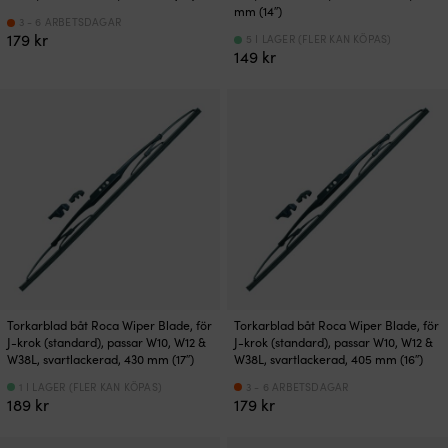
mm (14″)
3 - 6 ARBETSDAGAR
179
kr
5 I LAGER (FLER KAN KÖPAS)
149
kr
Torkarblad båt Roca Wiper Blade, för
Torkarblad båt Roca Wiper Blade, för
J-krok (standard), passar W10, W12 &
J-krok (standard), passar W10, W12 &
W38L, svartlackerad, 430 mm (17″)
W38L, svartlackerad, 405 mm (16″)
1 I LAGER (FLER KAN KÖPAS)
3 - 6 ARBETSDAGAR
189
kr
179
kr