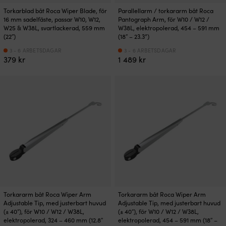
Torkarblad båt Roca Wiper Blade, för
Parallellarm / torkararm båt Roca
16 mm sadelfäste, passar W10, W12,
Pantograph Arm, för W10 / W12 /
W25 & W38L, svartlackerad, 559 mm
W38L, elektropolerad, 454 – 591 mm
(22″)
(18″ – 23.3”)
3 - 6 ARBETSDAGAR
3 - 6 ARBETSDAGAR
379
kr
1 489
kr
Torkararm båt Roca Wiper Arm
Torkararm båt Roca Wiper Arm
Adjustable Tip, med justerbart huvud
Adjustable Tip, med justerbart huvud
(± 40°), för W10 / W12 / W38L,
(± 40°), för W10 / W12 / W38L,
elektropolerad, 324 – 460 mm (12.8″
elektropolerad, 454 – 591 mm (18″ –