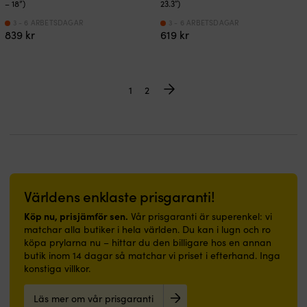
– 18”)
23.3″)
3 - 6 ARBETSDAGAR
3 - 6 ARBETSDAGAR
839
kr
619
kr
1
2
Världens enklaste prisgaranti!
Köp nu, prisjämför sen.
Vår prisgaranti är superenkel: vi
matchar alla butiker i hela världen. Du kan i lugn och ro
köpa prylarna nu – hittar du den billigare hos en annan
butik inom 14 dagar så matchar vi priset i efterhand. Inga
konstiga villkor.
Läs mer om vår prisgaranti