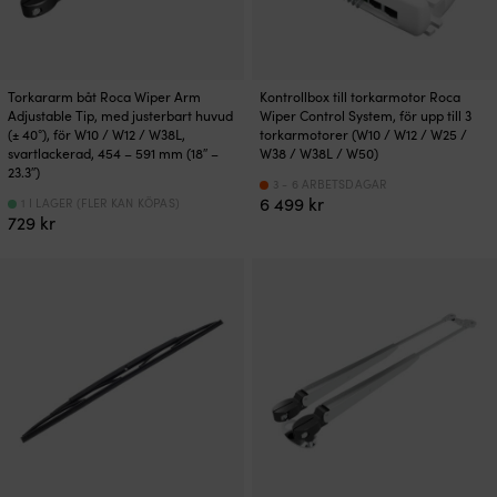
Torkararm båt Roca Wiper Arm
Kontrollbox till torkarmotor Roca
Adjustable Tip, med justerbart huvud
Wiper Control System, för upp till 3
(± 40°), för W10 / W12 / W38L,
torkarmotorer (W10 / W12 / W25 /
svartlackerad, 454 – 591 mm (18″ –
W38 / W38L / W50)
23.3″)
3 - 6 ARBETSDAGAR
6 499
kr
1 I LAGER (FLER KAN KÖPAS)
729
kr