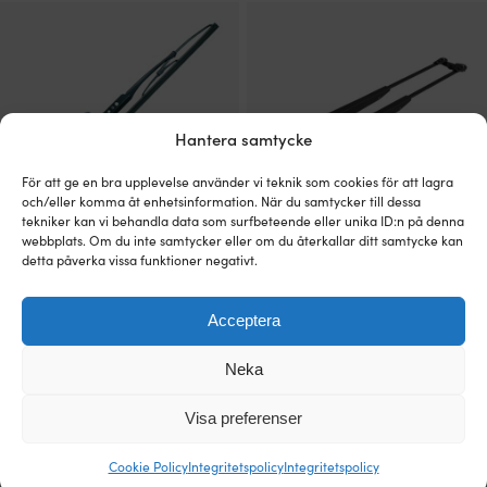
priset
priset
var:
är:
589 kr.
559 kr.
Hantera samtycke
För att ge en bra upplevelse använder vi teknik som cookies för att lagra
och/eller komma åt enhetsinformation. När du samtycker till dessa
tekniker kan vi behandla data som surfbeteende eller unika ID:n på denna
webbplats. Om du inte samtycker eller om du återkallar ditt samtycke kan
Torkarblad båt Roca Wiper Blade, för
Parallellarm / torkararm båt Roca
detta påverka vissa funktioner negativt.
J-krok (standard), passar W5, W10,
Pantograph Arm, för W10 / W12 /
W12, W25 & W38L, svartlackerad, 330
W38L, svartlackerad, 454 – 591 mm
mm (13″)
(18″ – 23.3”)
Acceptera
1 I LAGER (FLER KAN KÖPAS)
3 - 6 ARBETSDAGAR
Det
Det
139
kr
Rek.
1 379
kr
1 319
kr
Neka
ursprungliga
nuvarande
priset
priset
Visa preferenser
var:
är:
1
1
379 kr.
319 kr.
Cookie Policy
Integritetspolicy
Integritetspolicy