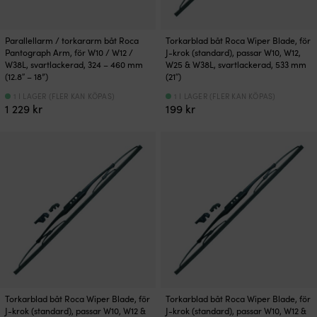
Parallellarm / torkararm båt Roca
Torkarblad båt Roca Wiper Blade, för
Pantograph Arm, för W10 / W12 /
J-krok (standard), passar W10, W12,
W38L, svartlackerad, 324 – 460 mm
W25 & W38L, svartlackerad, 533 mm
(12.8″ – 18”)
(21″)
1 I LAGER (FLER KAN KÖPAS)
1 I LAGER (FLER KAN KÖPAS)
1 229
kr
199
kr
Torkarblad båt Roca Wiper Blade, för
Torkarblad båt Roca Wiper Blade, för
J-krok (standard), passar W10, W12 &
J-krok (standard), passar W10, W12 &