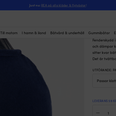
ntressera dig?
enderskydd till klotfender, A2 / NB50 (49 x Ø46 cm), 1852-Marine, ma
Just nu:
REA på alla kläder & flytvästar
!
Fendersk
(10)
cm), 18
279
kr
Till motorn
I hamn & iland
Båtvård & underhåll
Gummibåtar
E
Fenderskydd i 
och dämpar kn
sitter kvar bä
Det är tvättba
UTFÖRANDE
:
P
LEVERANS 59 K
Fen
till