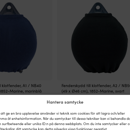
l klotfender, A1 / NB40
Fenderskydd till klotfender, A2 / NB5
 1852-Marine, marinblå
(49 x Ø46 cm), 1852-Marine, svart
279
kr
8 I LAGER
4 I LAGER (FLER KAN K
Hantera samtycke
 att ge en bra upplevelse använder vi teknik som cookies för att lagra och/eller
ma åt enhetsinformation. När du samtycker till dessa tekniker kan vi behandla d
STORLEK
 surfbeteende eller unika ID:n på denna webbplats. Om du inte samtycker eller 
der 37 x Ø40 cm
Passar klotfender 49 x Ø46 cm
återkallar ditt samtycke kan detta påverka vissa funktioner negativt.