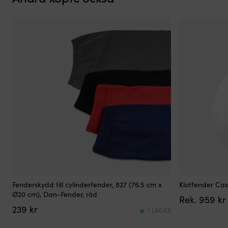
upp
till
300
lumen
från
en
kombination
av
T6-
spot
och
COB-
panel
får
du
både
koncentrerat
och
Fenderskydd
Klotformad
brett
Fenderskydd till cylinderfender, 827 (76.5 cm x
Klotfender Cas
för
fender
ljus
Ø20 cm), Dan-Fender, röd
959
kr
cylinderfender
–
som
239
kr
med
rejäl
I LAGER
räcker
slimmad
&
till