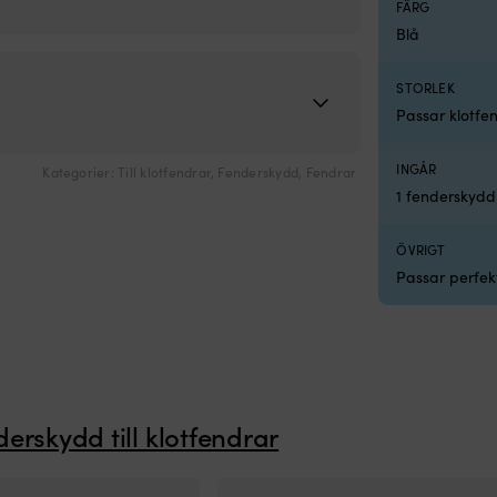
FÄRG
Blå
STORLEK
Passar klotfe
INGÅR
Kategorier:
Till klotfendrar
,
Fenderskydd
,
Fendrar
1 fenderskydd
ÖVRIGT
Passar perfekt
derskydd till klotfendrar