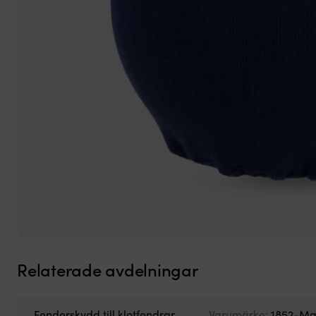
Relaterade avdelningar
Fenderskydd till klotfendrar
Varumärke:
1852-Ma