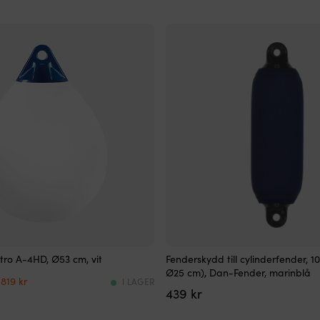
Fenderskydd
tro A-4HD, Ø53 cm, vit
Fenderskydd till cylinderfender, 1
för
Ø25 cm), Dan-Fender, marinblå
Det
Det
cylinderfender
819
kr
I LAGER
ursprungliga
nuvarande
439
kr
med
priset
priset
slimmad
var:
är: