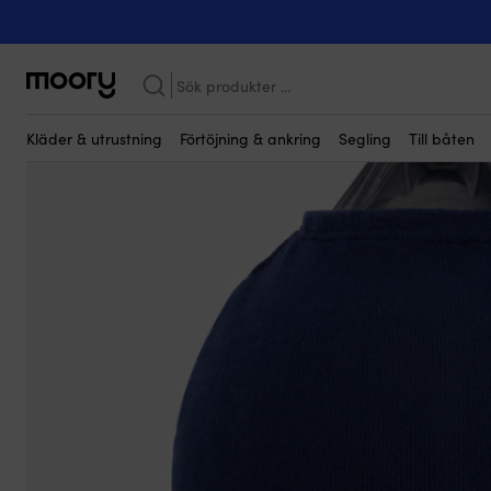
Kanske någon av dessa produkter kan i
Förtöjning & ankring
-
Fendrar
-
Fenderskydd
-
Till klotfendrar
-
F
Sök
efter:
Kläder & utrustning
Förtöjning & ankring
Segling
Till båten