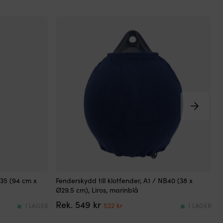
en
ex
bel
Fenderskydd
H
035 (94 cm x
Fenderskydd till klotfender, A1 / NB40 (38 x
K
i
k
Ø29.5 cm), Liros, marinblå
t
kraftig
f
Det
Det
549
kr
acrylfrotté
–
522
kr
I LAGER
I LAGER
ursprungliga
nuvarande
som
r
priset
priset