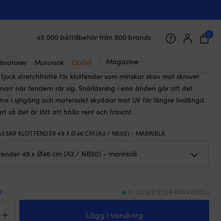
☓
rinblå
ydd till klotfender, A2 / NB50 (49 x Ø46
52-Marine, marinblå
0
45 000 båttillbehör från 800 brands
Galet snabb frakt & superenkel prisgaranti
Supernöjda kunder – 4.7/5 på Trustpilot
Magazine
lmotorer
Motorsök
Outlet
tjock stretchfrotté för klotfender som minskar skav mot skrovet
arr när fendern rör sig. Snörlåsning i ena änden gör att det
ttre i sjögång och materialet skyddar mot UV för längre livslängd.
rt så det är lätt att hålla rent och fräscht.
ASSAR KLOTFENDER 49 X Ø46 CM (A2 / NB50) - MARINBLÅ
R
9 I LAGER (FLER KAN KÖPAS)
derskydd
Lägg i varukorg