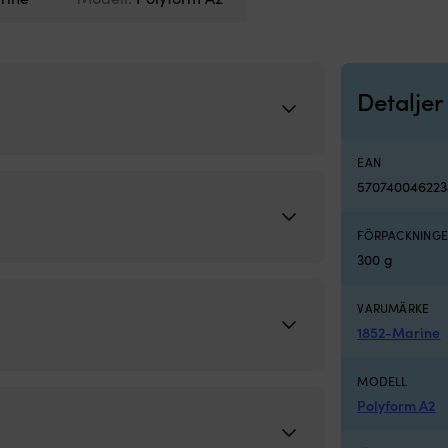
Detaljer
EAN
570740046223
FÖRPACKNINGE
300 g
VARUMÄRKE
1852-Marine
MODELL
Polyform A2