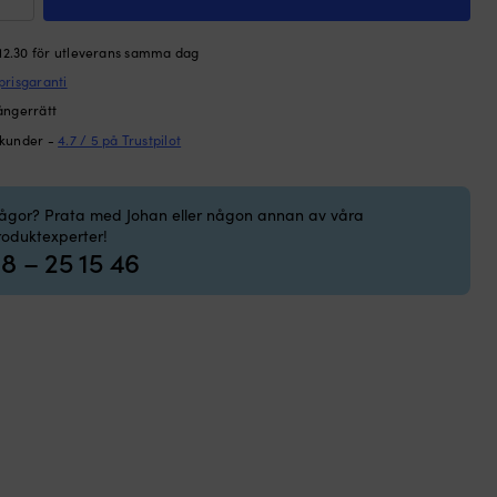
fender,
 12.30 för utleverans samma dag
0
prisgaranti
ångerrätt
 kunder -
4.7 / 5 på Trustpilot
,
2-
ine,
rågor? Prata med Johan eller någon annan av våra
inblå
roduktexperter!
ngd
8 – 25 15 46