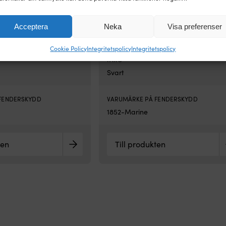
FÖR MODELL
Acceptera
Neka
Visa preferenser
till A1 & NB40
Passar perfekt till A2 & NB50
Cookie Policy
Integritetspolicy
Integritetspolicy
FÄRG
Svart
FENDERSKYDD
VARUMÄRKE PÅ FENDERSKYDD
1852-Marine
ten
Till produkten