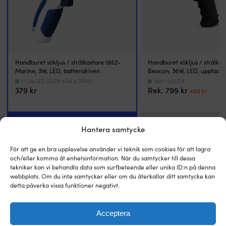
pejling.
v
Det
lj
gör
fr
den
P
praktisk
re
både
n
för
ci
Handburet sökljus / strålkastare 1852-
Handburet sökljus / strålka
kurshållning
4
Marine, 3W, LED, batteridriven
Beacon, 36W, LED, uppladd
och
m
1 I LAGER (FLER KAN KÖPAS)
288 I LAGER
som
vi
Det
Det
379
kr
Rek.
799
kr
489
kr
backup
g
ursprungl
nuva
till
d
priset
prise
elektronisk
lä
var:
är:
UTFÖRANDE
UTFÖRANDE
navigation.
at
799 kr.
489 k
Hantera samtycke
Kompassrosen
hi
Tilt- & roterbar (sökljus)
Tilt- & roterbar (sökljus)
är
bo
För att ge en bra upplevelse använder vi teknik som cookies för att lagra
70
l
och/eller komma åt enhetsinformation. När du samtycker till dessa
STYRNING
STYRNING
millimeter
s
tekniker kan vi behandla data som surfbeteende eller unika ID:n på denna
Manuell
Manuell
och
o
webbplats. Om du inte samtycker eller om du återkallar ditt samtycke kan
graderad
s
detta påverka vissa funktioner negativt.
i
st
MONTERING
MONTERING
5
i
Handburen
Handburen
grader
m
Acceptera
med
U