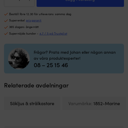
har
j
/
dubbel
a
strålkastare
avläsning
n
Beställ före 12.30 för utleverans samma dag
1852-
för
d
Marine,
Superenkel
prisgaranti
tydlig
o
3W,
365 dagars ångerrätt
kurs
tr
LED,
från
l
Supernöjda kunder -
4.7 / 5 på Trustpilot
batteridriven
sittande
in
mängd
eller
S
stående
g
Frågor? Prata med Johan eller någon annan
position.
lj
av våra produktexperter!
Den
fl
08 – 25 15 46
flyter
I
om
k
den
o
tappas
fl
Relaterade avdelningar
i
ko
vattnet
tå
och
r
Sökljus & strålkastare
Varumärke:
1852-Marine
finns
t
med
i
röd
va
12
m
V-
s