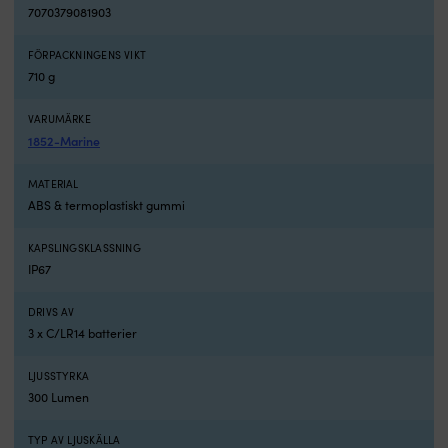
7070379081903
fästet
g
för
at
pejling
d
FÖRPACKNINGENS VIKT
eller
s
710 g
säker
a
förvaring.
lj
VARUMÄRKE
Dubbel
U
1852-Marine
avläsning
p
fungerar
5
MATERIAL
för
l
ABS & termoplastiskt gummi
både
g
sittande
a
och
el
KAPSLINGSKLASSNING
stående
ly
IP67
rorsman.
i
Flyter
lä
DRIVS AV
i
I
3 x C/LR14 batterier
vatten
o
om
fl
du
ko
LJUSSTYRKA
råkar
tå
300 Lumen
tappa
sj
den
r
TYP AV LJUSKÄLLA