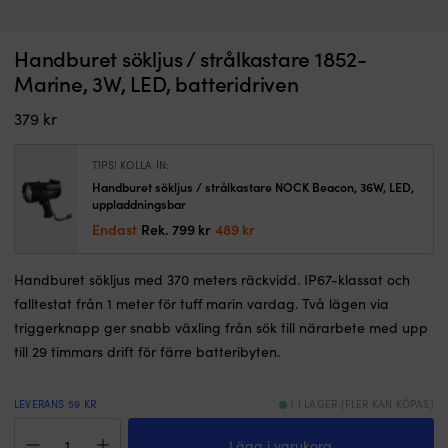
Båtkompass
H
Handburet sökljus / strålkastare 1852-
Syft - & båtkompass Silva 70UN, Ø70 mm, utan belysning, för alla
H
för
sö
monteringsriktningar, svart + utanpåliggande fäste
b
Marine, 3W, LED, batteridriven
fast
m
I LAGER
montage
10
Det
Det
379
kr
1 259
kr
1 133
kr
som
0
ursprungliga
nuvarande
kan
l
priset
priset
lossas
o
TIPS! KOLLA IN:
var:
är:
snabbt
4
Handburet sökljus / strålkastare NOCK Beacon, 36W, LED,
1 259 kr.
1 133 kr.
för
m
uppladdningsbar
handhållen
r
Det
Det
Endast
Rek.
799
kr
489
kr
pejling.
fö
ursprungliga
nuvarande
Den
t
priset
priset
kan
n
Handburet sökljus med 370 meters räckvidd. IP67-klassat och
var:
är:
monteras
i
falltestat från 1 meter för tuff marin vardag. Två lägen via
799 kr.
489 kr.
i
m
triggerknapp ger snabb växling från sök till närarbete med upp
nästan
S
till 29 timmars drift för färre batteribyten.
vilket
un
läge
p
som
5
LEVERANS 59 KR
1 I LAGER (FLER KAN KÖPAS)
helst
l
Handburet
och
g
Lägg i varukorg
sökljus