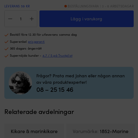
–
m
Ø21
o
LEVERANS 59 KR
BESTÄLLNINGSVARA | 3 - 6 ARBETSDAGAR
mm
fi
Kikare
lins
fö
Lägg i varukorg
1852-
10x
b
Marine
förstoring
ö
First
Beställ före 12.30 för utleverans samma dag
–
L
Mate,
bra
m
7x50
Superenkel
prisgaranti
för
v
mängd
365 dagars ångerrätt
långa
n
Supernöjda kunder -
4.7 / 5 på Trustpilot
avstånd
o
Enkel
r
att
Fö
Frågor? Prata med Johan eller någon annan
bära
g
av våra produktexperter!
–
7
08 – 25 15 46
kompakt
O
&
Ø
lättviktig
m
Gummerad
18
Relaterade avdelningar
yta
Fo
–
A
greppvänlig
Tä
Generöst
Va
Kikare & marinkikare
Varumärke:
1852-Marine
ögonavstånd
Sy