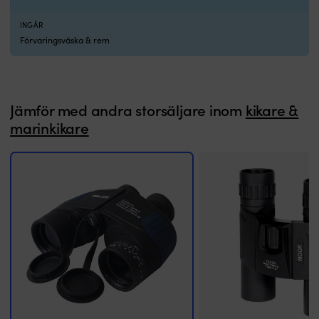
terrängen
på
INGÅR
vandringsturen.
Förvaringsväska & rem
Den
lätta,
vikbara
designen
och
Jämför med andra storsäljare inom
kikare &
greppvänliga
marinkikare
beläggningen
gör
dem
enkla
att
bära
och
använda.
Låt
Pocket
8X
och
10X
leda