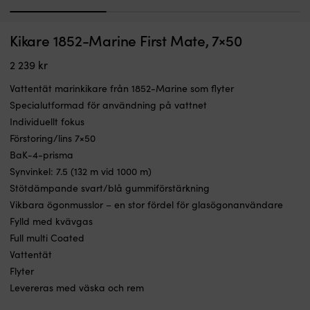
1
2
3
Optiskt
Va
Kikare 1852-Marine First Mate, 7×50
Kikare Silva Pocket 10x, 10x25
K
glas
m
av
I LAGER
7x
2 239
kr
579
kr
hög
ul
kvalitet
o
Vattentät marinkikare från 1852-Marine som flyter
–
e
Specialutformad för användning på vattnet
BK-
k
Individuellt fokus
7-
Ih
Förstoring/lins 7×50
optik
fö
Enkel
at
BaK-4-prisma
att
ta
Synvinkel: 7.5 (132 m vid 1000 m)
fälla
li
Stötdämpande svart/blå gummiförstärkning
ihop
pl
Vikbara ögonmusslor – en stor fördel för glasögonanvändare
–
g
dubbla
fö
Fylld med kvävgas
gångjärn
b
Full multi Coated
Perfekt
g
Vattentät
för
o
Flyter
aktiviteter
ö
i
tå
Levereras med väska och rem
dagsljus
A