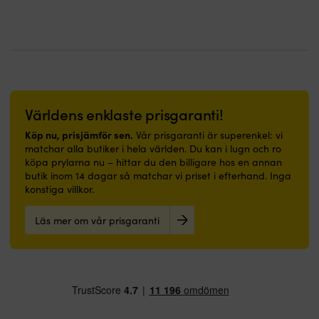
sju
Välj
gånger
hårdhet
större
efter
än
ytan:
vad
grov
blotta
avverkning
ögat
eller
ser.
fin
Världens enklaste prisgaranti!
7x
finish.
är
Kardborrefäste
Köp nu, prisjämför sen.
Vår prisgaranti är superenkel: vi
den
gör
matchar alla butiker i hela världen. Du kan i lugn och ro
rekommenderade
byte
köpa prylarna nu – hittar du den billigare hos en annan
förstoringen
av
butik inom 14 dagar så matchar vi priset i efterhand. Inga
i
trissa
konstiga villkor.
en
snabbt
marinkikare.
under
Läs mer om vår prisgaranti
Den
arbetet.
andra
Öppet
siffran
poröst
50
specialskum
anger
hjälper
hur
till
stor
att