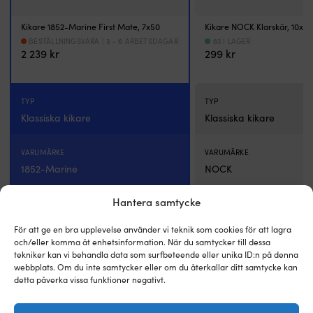
vägen
när
Kikare 1852-Marine First Mate, 7x50
Kikare NOCK Klarskär, 10x25
du
behöver
BESTÄLLNINGSVARA | 3 - 6 ARBETSDAGAR
83 I LAGER
2 239
kr
299
kr
lite
extra
bra
sikt.
TYP
TYP
Klassiska kikare
Klassiska kikare
VARUMÄRKE
VARUMÄRKE
1852-Marine
NOCK
Hantera samtycke
VIKTIGA EGENSKAPER
VIKTIGA EGENSKAPER
BAK-4 prisma, Vattentät, Flyter,
För att ge en bra upplevelse använder vi teknik som cookies för att lagra
BK-7 prisma
Imfria (fylld med kvävgas)
och/eller komma åt enhetsinformation. När du samtycker till dessa
tekniker kan vi behandla data som surfbeteende eller unika ID:n på denna
webbplats. Om du inte samtycker eller om du återkallar ditt samtycke kan
detta påverka vissa funktioner negativt.
LINSDIAMETER
LINSDIAMETER
50 mm
25 mm