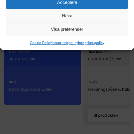
Acceptera
FÖRSTORING
FÖRSTORING
7x
10x
Neka
Visa preferenser
TYP AV PRISMA
TYP AV PRISMA
BAK-4
BK-7
Cookie Policy
Integritetspolicy
Integritetspolicy
DIMENSIONER
DIMENSIONER
20 x 8 x 15 cm
11.4 x 11.4 x 3.5 cm
INGÅR
INGÅR
Förvaringsväska & rem
Förvaringspåse & halsr
Till produkten