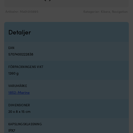
nog
även
Artikelnr:
M401015695
Kategorier:
Kikare
,
Navigation
för
de
mer
Detaljer
krävande
utomhusäventyren.
Pocket
EAN
8X
5707400222838
och
Pocket
10X
FÖRPACKNINGENS VIKT
är
1260 g
två
kikare
VARUMÄRKE
att
1852-Marine
räkna
med
DIMENSIONER
när
20 x 8 x 15 cm
det
gäller
flexibilitet,
KAPSLINGSKLASSNING
kvalitet
IPX7