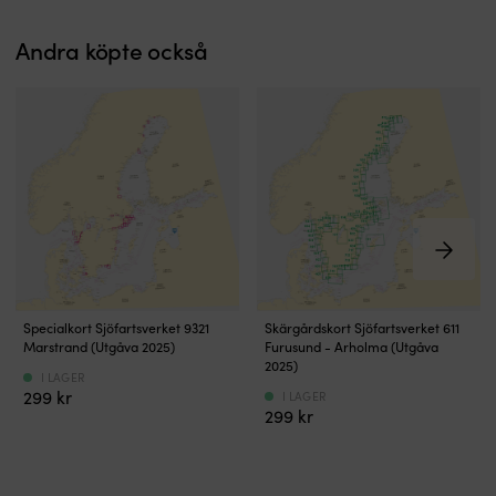
Andra köpte också
Specialsjökort
Skärgårdskort
Specialkort Sjöfartsverket 9321
Skärgårdskort Sjöfartsverket 611
–
med
Marstrand (Utgåva 2025)
Furusund - Arholma (Utgåva
för
tydlig
2025)
I LAGER
enkel
illustration
299
kr
I LAGER
&
Kortet
299
kr
säker
används
navigering
vid
Korten
navigering
redovisar
inomskärs