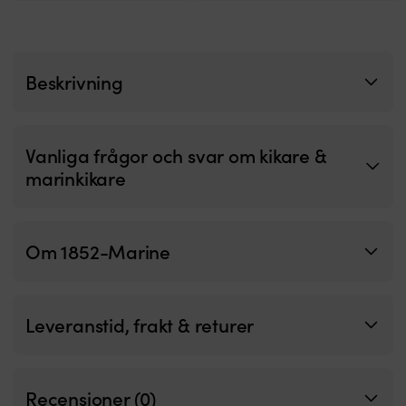
–
1
justerbara
m
ögonmusslor
P
i
B
Beskrivning
gummi
7
|
L
Silvas
Fu
kompakta
F
Silva
G
Vanliga frågor och svar om kikare &
Pocket-
L
marinkikare
kikare
8
är
m
inte
Vi
bara
1
Om 1852-Marine
avsedd
g
för
fågelskådning
–
den
Leveranstid, frakt & returer
är
funktionell,
pålitlig
och
Recensioner (0)
robust