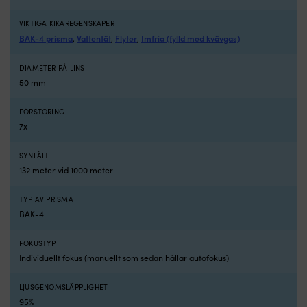
och
funktion.
VIKTIGA KIKAREGENSKAPER
Med
BAK-4 prisma
Vattentät
Flyter
Imfria (fylld med kvävgas)
,
,
,
sin
fina
DIAMETER PÅ LINS
optik
och
50 mm
skärpa
på
FÖRSTORING
långt
7x
avstånd
är
SYNFÄLT
de
132 meter vid 1000 meter
här
kikarna
det
TYP AV PRISMA
perfekta
BAK-4
hjälpmedlet
när
FOKUSTYP
du
Individuellt fokus (manuellt som sedan hållar autofokus)
behöver
hitta
LJUSGENOMSLÄPPLIGHET
rätt
95%
i