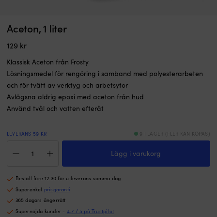
Högkvalitativ
Fi
Aceton, 1 liter
Lampolja Kemetyl, luktfri, paraffin, 1 liter
B
lampolja
b
m
som
I LAGER
p
129
kr
Det
Det
119
kr
89
kr
brinner
8
ursprungliga
nuvarande
utan
m
Klassisk Aceton från Frosty
priset
priset
störande
fö
Lösningsmedel för rengöring i samband med polyesterarbeten
var:
är:
os
b
och för tvätt av verktyg och arbetsytor
119 kr.
89 kr.
eller
u
Avlägsna aldrig epoxi med aceton från hud
lukt
a
och
b
Använd tvål och vatten efteråt
kan
o
användas
h
LEVERANS 59 KR
9 I LAGER (FLER KAN KÖPAS)
såväl
s
inomhus
fö
Aceton,
som
at
Lägg i varukorg
1
utomhus.
h
liter
Baserad
b
mängd
Beställ före 12.30 för utleverans samma dag
på
i
extra
u
Superenkel
prisgaranti
ren
a
365 dagars ångerrätt
n-
g
Supernöjda kunder -
4.7 / 5 på Trustpilot