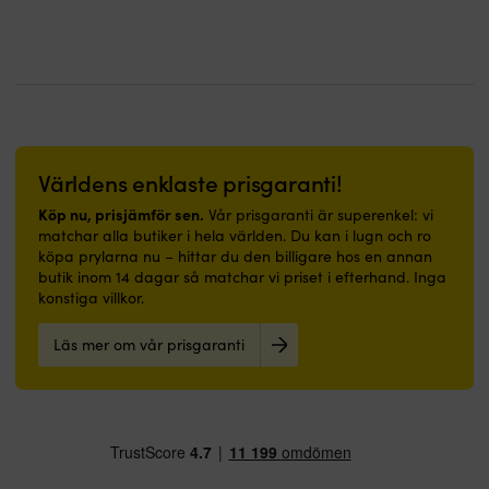
föroreningar
gå
ovan
värmare
och
på
vattenlinjen
och
sot,
–
Förbehandlas
paraffinkök.
alger
passar
med
Säker
och
lika
för
och
mögel
bra
underlaget
pålitlig
Skonsam
i
avsedd
–
–
båt
primer
brinner
skadar
som
Kan
Världens enklaste prisgaranti!
lugnt
varken
i
även
och
gelcoat,
hall
appliceras
Köp nu, prisjämför sen.
Vår prisgaranti är superenkel: vi
jämnt
plastrutor,
eller
direkt
matchar alla butiker i hela världen. Du kan i lugn och ro
med
lister
badrum.
på
köpa prylarna nu – hittar du den billigare hos en annan
låg
&
|
rengjord,
butik inom 14 dagar så matchar vi priset i efterhand. Inga
sotbildning.
tätningar
Båtmatta
avfettad
konstiga villkor.
Skapar
eller
med
&
stämning
trä
marinblå
avslipad
–
Läs mer om vår prisgaranti
Grymt
design
glasfiber
levande
allround
och
Mycket
ljus
–
välkommen-
god
i
späd
budskap
täckförmåga
hemmet
ut
–
–
eller
NOCK
skapar
gör
trädgården
Pro
trivsel
den