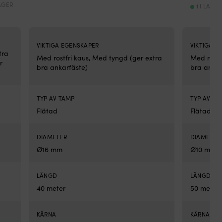
ursprungliga
nuvarande
LAGER
1 I LAGE
e
priset
priset
var:
är:
2
1
299 kr.
199 kr.
VIKTIGA EGENSKAPER
VIKTIGA E
tra
Med rostfri kaus, Med tyngd (ger extra
Med rostf
r
bra ankarfäste)
bra ankar
TYP AV TAMP
TYP AV TA
Flätad
Flätad
DIAMETER
DIAMETER
Ø16 mm
Ø10 mm
LÄNGD
LÄNGD
40 meter
50 meter
KÄRNA
KÄRNA