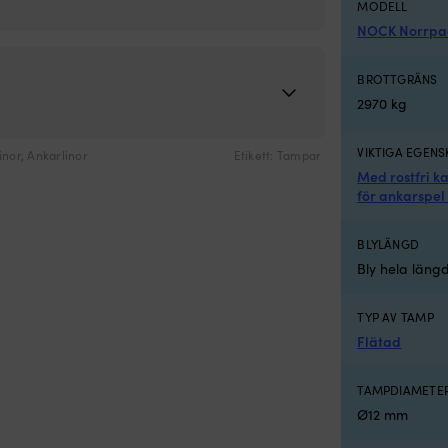
MODELL
ssar lina Ø12 - 14 mm
NOCK Norrp
BROTTGRÄNS
2970 kg
VIKTIGA EGENS
inor
,
Ankarlinor
Etikett:
Tampar
Med rostfri k
för ankarspel
BLYLÄNGD
Bly hela läng
TYP AV TAMP
Flätad
TAMPDIAMETE
Ø12 mm