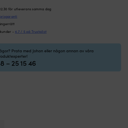
 12.30 för utleverans samma dag
prisgaranti
ångerrätt
 kunder -
4.7 / 5 på Trustpilot
rågor? Prata med Johan eller någon annan av våra
roduktexperter!
8 – 25 15 46