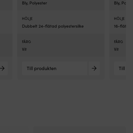
Bly, Polyester
Bly, Polye
HÖLJE
HÖLJE
Dubbelt 24-flätad polyestersilke
16-flätad
FÄRG
FÄRG
Vit
Vit
Till produkten
Till p