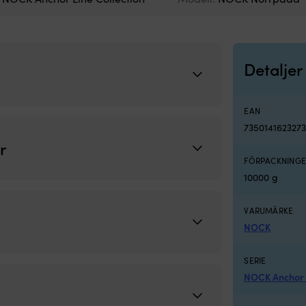
Detaljer
EAN
735014162327
r
FÖRPACKNINGE
10000 g
VARUMÄRKE
NOCK
SERIE
NOCK Anchor L