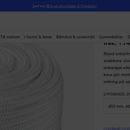
ntressera dig?
rlina med rostfri kaus NOCK Norrpada, 16-flätad polyester, Ø12 mm, 4
Just nu:
REA på alla kläder & flytvästar
!
Blyad an
(36)
Norrpada
meter (b
Till motorn
I hamn & iland
Båtvård & underhåll
Gummibåtar
E
Rek.
1 7
Blyad ankarlin
snabbare utan
ankarspel eller
kaus gör mont
ankring på upp
UTFÖRANDE
:
Ø
LEVERANS 59 K