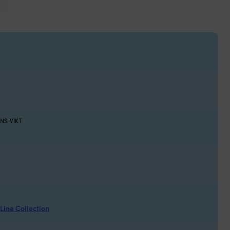
3
NS VIKT
ine Collection