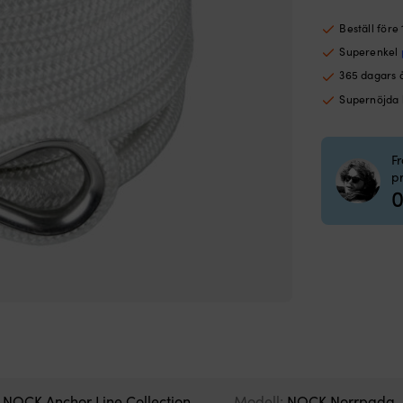
Beställ före
Superenkel
365 dagars 
Supernöjda
F
p
0
:
NOCK Anchor Line Collection
Modell:
NOCK Norrpada