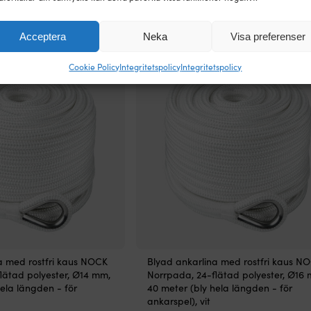
ade ankarlinor
Acceptera
Neka
Visa preferenser
Cookie Policy
Integritetspolicy
Integritetspolicy
a med rostfri kaus NOCK
Blyad ankarlina med rostfri kaus N
lätad polyester, Ø14 mm,
Norrpada, 24-flätad polyester, Ø16
ela längden - för
40 meter (bly hela längden - för
ankarspel), vit