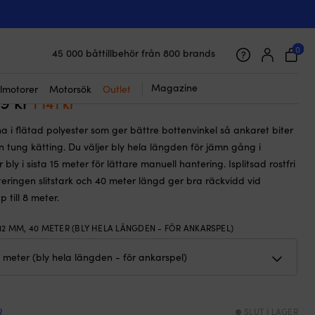
☓
0 meter (bly hela längden – för ankarspel), vit
karlina med rostfri kaus NOCK
, 16-flätad polyester, Ø12 mm, 40
0
45 000 båttillbehör från 800 brands
Galet snabb frakt & superenkel prisgaranti
ly hela längden – för ankarspel), vit
Supernöjda kunder – 4.7/5 på Trustpilot
Magazine
lmotorer
Motorsök
Outlet
49
kr
Det
Det
1 141
kr
ursprungliga
nuvarande
a i flätad polyester som ger bättre bottenvinkel så ankaret biter
priset
priset
 tung kätting. Du väljer bly hela längden för jämn gång i
var:
är:
 bly i sista 15 meter för lättare manuell hantering. Isplitsad rostfri
1
1
eringen slitstark och 40 meter längd ger bra räckvidd vid
749 kr.
141 kr.
 till 8 meter.
12 MM, 40 METER (BLY HELA LÄNGDEN - FÖR ANKARSPEL)
R
SLUT I LAGER