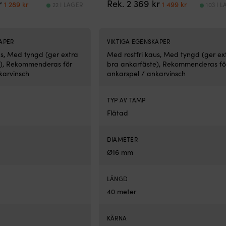
Det
Det
Det
Det
r
Rek.
2 369
kr
1 289
kr
1 499
kr
22 I LAGER
103 I 
ursprungliga
nuvarande
ursprungliga
nuvarand
priset
priset
priset
priset
var:
är:
var:
är:
1
1
2
1
APER
VIKTIGA EGENSKAPER
929 kr.
289 kr.
369 kr.
499 kr.
us, Med tyngd (ger extra
Med rostfri kaus, Med tyngd (ger ex
e), Rekommenderas för
bra ankarfäste), Rekommenderas fö
karvinsch
ankarspel / ankarvinsch
TYP AV TAMP
Flätad
DIAMETER
Ø16 mm
LÄNGD
40 meter
KÄRNA