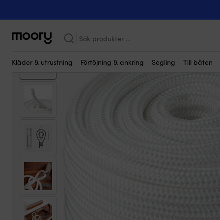
Kanske någon av dessa produkter kan i
Förtöjning & ankring
-
Ankarlinor
-
Blyade ankarlinor
-
Blyad anka
Bättre & billigare!
Sök
efter:
Kläder & utrustning
Förtöjning & ankring
Segling
Till båten