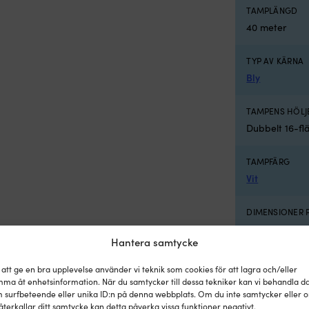
TAMPLÄNGD
40 meter
TYP AV KÄRNA
Bly
TAMPENS HÖLJ
Dubbelt 16-flä
TAMPFÄRG
Vit
DIMENSIONER 
Innerbredd (B
Hantera samtycke
 att ge en bra upplevelse använder vi teknik som cookies för att lagra och/eller
ma åt enhetsinformation. När du samtycker till dessa tekniker kan vi behandla d
 surfbeteende eller unika ID:n på denna webbplats. Om du inte samtycker eller 
återkallar ditt samtycke kan detta påverka vissa funktioner negativt.