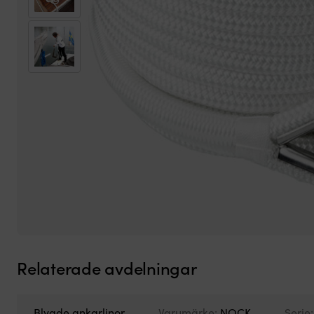
Relaterade avdelningar
Blyade ankarlinor
Varumärke:
NOCK
Serie