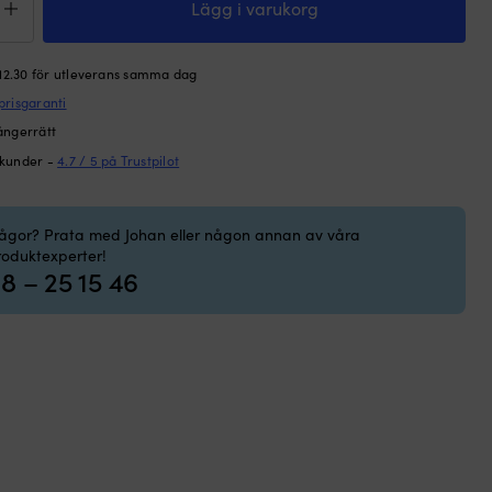
oseal,
Lägg i varukorg
,
 12.30 för utleverans samma dag
/
prisgaranti
ångerrätt
ngd
 kunder -
4.7 / 5 på Trustpilot
rågor? Prata med Johan eller någon annan av våra
roduktexperter!
8 – 25 15 46