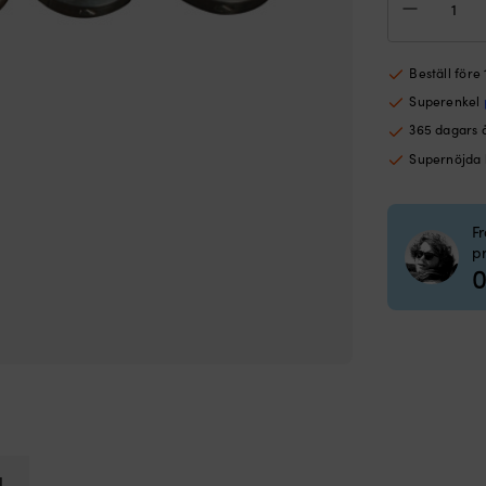
Tecn
till
axel
Ø35
Beställ före
mm
Superenkel
Ø65
mm
365 dagars 
mä
Supernöjda
F
p
0
l