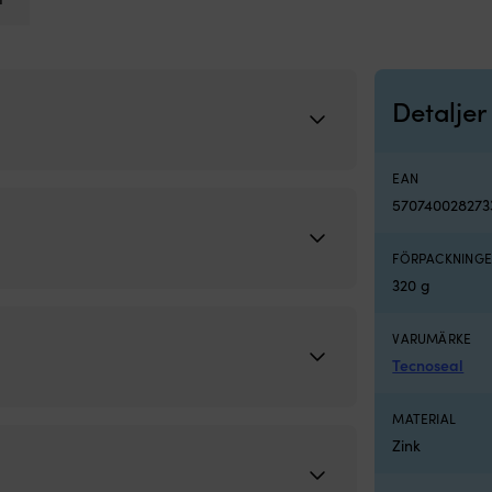
Detaljer
EAN
570740028273
FÖRPACKNINGE
320 g
VARUMÄRKE
Tecnoseal
MATERIAL
Zink