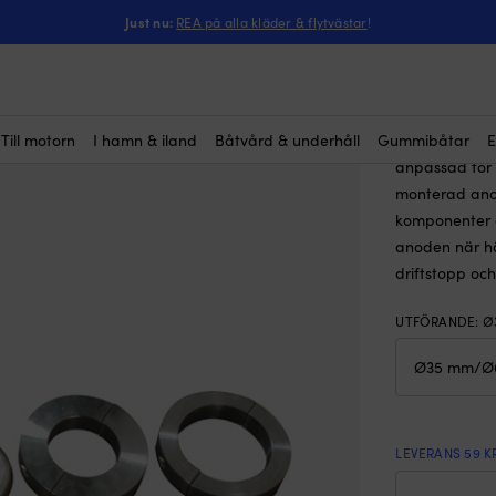
ntressera dig?
ecnoseal, till axel, Ø35 mm/Ø65 mm
Just nu:
REA på alla kläder & flytvästar
!
Zinkano
(3)
169
kr
Till motorn
I hamn & iland
Båtvård & underhåll
Gummibåtar
E
Zinkanod ger 
anpassad för s
monterad anod
komponenter o
anoden när hä
driftstopp och
UTFÖRANDE
:
Ø
LEVERANS 59 K
Zin