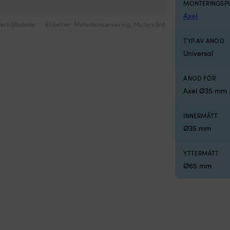
MONTERINGSP
SP30 & SP40, SE30 & SE40
Axel
erhållsdelar
Etiketter:
Motorkonservering
,
Motorvård
TYP AV ANOD
Universal
ANOD FÖR
Axel Ø35 mm
INNERMÅTT
Ø35 mm
YTTERMÅTT
Ø65 mm