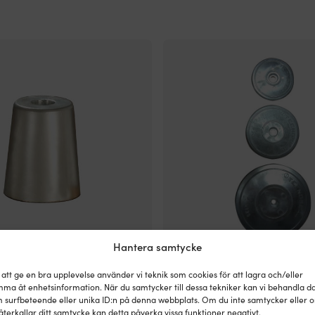
Hantera samtycke
Zinkanod
seal, för propeller, Ø32/8.5/13.5
Zinkanod Tecnoseal, för roder/tri
 att ge en bra upplevelse använder vi teknik som cookies för att lagra och/eller
ger
Ø8.5 mm/Ø130 mm
ma åt enhetsinformation. När du samtycker till dessa tekniker kan vi behandla d
optimalt
 surfbeteende eller unika ID:n på denna webbplats. Om du inte samtycker eller 
389
kr
skydd
I LAGER
återkallar ditt samtycke kan detta påverka vissa funktioner negativt.