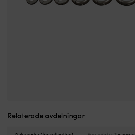
Relaterade avdelningar
Zinkanoder (för saltvatten)
Varumärke:
Tecnosea