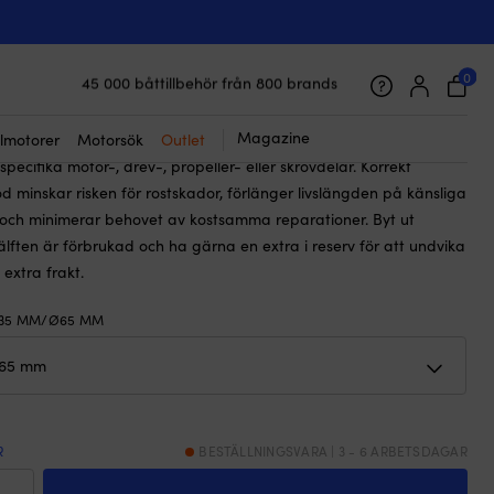
☓
d Tecnoseal, till axel, Ø35 mm/Ø65 mm
0
45 000 båttillbehör från 800 brands
Galet snabb frakt & superenkel prisgaranti
Supernöjda kunder – 4.7/5 på Trustpilot
Magazine
lmotorer
Motorsök
Outlet
optimalt skydd mot galvanisk korrosion i saltvatten och är
pecifika motor-, drev-, propeller- eller skrovdelar. Korrekt
 minskar risken för rostskador, förlänger livslängden på känsliga
ch minimerar behovet av kostsamma reparationer. Byt ut
lften är förbrukad och ha gärna en extra i reserv för att undvika
 extra frakt.
35 MM/Ø65 MM
R
BESTÄLLNINGSVARA | 3 - 6 ARBETSDAGAR
kanod