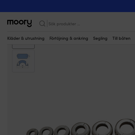
Kanske någon av dessa produkter kan i
Till motorn
-
Underhållsdelar
-
Anoder
-
Zinkanoder
-
Zinkanod T
Sök
efter:
Kläder & utrustning
Förtöjning & ankring
Segling
Till båten