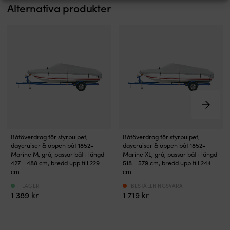
eller
Alternativa produkter
(600D)
Alltid
fritidshus
för
full
där
maximalt
koll
kondens,
skydd
–
unken
Dras
sätt
lukt
enkelt
klistermärket
och
ihop
i
mögel
med
sittbrunnen
annars
stropp-
Tillverkad
lätt
band
i
får
Levereras
slitstark
fäste.
i
plast
Så
förvaringspåse
för
minskar
Formsytt
Formsytt
utomhusbruk
Båtöverdrag för styrpulpet,
Båtöverdrag för styrpulpet,
du
båtöverdrag
båtöverdrag
Vädertåligt
daycruiser & öppen båt 1852-
daycruiser & öppen båt 1852-
fukt
som
som
och
Marine M, grå, passar båt i längd
Marine XL, grå, passar båt i längd
och
skyddar
skyddar
427 - 488 cm, bredd upp till 229
kraftfullt
518 - 579 cm, bredd upp till 244
kondens
båten
båten
cm
cm
klister
ombord
mot
mot
Lagom
I LAGER
BESTÄLLNINGSVARA
Inuti
regn,
regn,
storlek
1 389
kr
1 719
kr
Torkbox
smuts
smuts
–
ligger
och
och
14
en
damm.
damm.
x
nätpåse