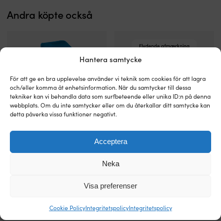
slutna
Andra köpte också
utrymmen
utan
att
behöva
el
Hantera samtycke
eller
batterier.
För att ge en bra upplevelse använder vi teknik som cookies för att lagra
Perfekt
och/eller komma åt enhetsinformation. När du samtycker till dessa
när
tekniker kan vi behandla data som surfbeteende eller unika ID:n på denna
båten
webbplats. Om du inte samtycker eller om du återkallar ditt samtycke kan
ligger
detta påverka vissa funktioner negativt.
i
vinterförvaring,
Överdrag
Alla
men
Överdrag till utombordare 1852-
Klisterdekal Moory Sjömärken,
Acceptera
/
de
Marine, skyddar mot skav,
danska, 14 x 11 cm
fungerar
skydd
viktigaste
dammintrång & vattenintrång,
lika
I LAGER
till
sjömärkena
blå, 590 mm x 340 mm x 415 mm
Neka
bra
Det
Det
49,99
kr
39,99
kr
utombordare
samlade
i
ursprungliga
nuvaran
I LAGER
Tillverkat
på
219
kr
förråd,
priset
priset
Visa preferenser
i
ett
garage,
var:
är:
kraftigt
ställe
bil,
49,99 kr.
39,99 kr.
Cookie Policy
Integritetspolicy
Integritetspolicy
blått
På
husvagn
polyestermaterial
danska