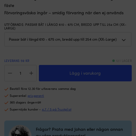
m²
m
fäste
och
sp
en
a
Förvaringsväska ingår – smidig förvaring när den ej används
hällpip
ö
som
m
UTFÖRANDE
:
PASSAR BÅT I LÄNGD 610 - 675 CM, BREDD UPP TILL 254 CM (XX-
LARGE)
gör
e
tömningen
s
enklare.
Ø
Den
m
minskar
–
lukt
tå
LEVERANS 59 KR
12 I LAGER
och
e
Båtöverdrag
mögelrisk
br
Lägg i varukorg
för
i
p
styrpulpet,
båtens
m
daycruiser
vinterförvaring
5
Beställ före 12.30 för utleverans samma dag
&
och
k
öppen
Superenkel
prisgaranti
fungerar
Fl
båt
365 dagars ångerrätt
ner
i
NOCK
till
va
Supernöjda kunder -
4.7 / 5 på Trustpilot
XX-
0
–
Large,
°C.
i
grå,
|
f
Frågor? Prata med Johan eller någon annan
passar
Passiv
o
av våra produktexperter!