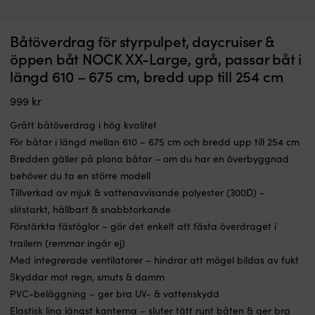
Påfyllningsbar
R
Båtöverdrag för styrpulpet, daycruiser &
Fuktslukare NOCK Torkbox BASIC, verkningsyta upp till 20 m²,
R
fuktslukare
fö
påfyllningsbar + 1 torkpatron (450 gram)
öppen båt NOCK XX-Large, grå, passar båt i
som
fä
längd 610 – 675 cm, bredd upp till 254 cm
I LAGER
håller
o
Det
Det
109
kr
49
kr
luften
su
ursprungliga
nuvarande
999
kr
torrare
a
priset
priset
i
p
var:
är:
Grått båtöverdrag i hög kvalitet
slutna
m
109 kr.
49 kr.
För båtar i längd mellan 610 – 675 cm och bredd upp till 254 cm
utrymmen
h
utan
sl
Bredden gäller på plana båtar – om du har en överbyggnad
el.
A
behöver du ta en större modell
Den
r
Tillverkad av mjuk & vattenavvisande polyester (300D) –
har
–
slitstarkt, hållbart & snabbtorkande
kristaller
fö
som
b
Förstärkta fästöglor – gör det enkelt att fästa överdraget i
binder
h
trailern (remmar ingår ej)
fukt
el
Med integrerade ventilatorer – hindrar att mögel bildas av fukt
på
c
upp
3
Skyddar mot regn, smuts & damm
till
s
PVC-beläggning – ger bra UV- & vattenskydd
20
–
Elastisk lina längst kanterna – sluter tätt runt båten & ger bra