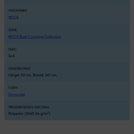
till
0
VARUMÄRKE
C
NOCK
–
pausar
och
SERIE
startar
NOCK Boat Covering Collection
igen
vid
FÄRG
mildväder
Grå
NOCK
Torkbox
DIMENSIONER
BASIC
Längd: 721 cm. Bredd: 347 cm.
är
en
påfyllningsbar
FORM
fuktslukare
Formsydd
som
hjälper
PRESENNINGENS MATERIAL
dig
Polyester (300D 95 g/m²)
hålla
luften
torrare
i