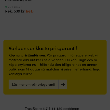
fylls
interiör,
att
bättre.
bättre.
på,
217 I LAGER
ovan
gå
Trailerremmar
Trailerremmar
Det
Det
Rek.
539
kr
vilket
399
kr
vattenlinjen
på
ingår
ingår
ursprungliga
nuvarande
förkortar
Förbehandlas
–
för
för
priset
priset
tiden
med
passar
smidigare
smidigare
var:
är:
tills
för
lika
fastsättning
fastsättning
539 kr.
399 kr.
patronen
underlaget
bra
vid
vid
är
avsedd
i
transport
transport
förbrukad.
primer
båt
på
på
Enklare
Kan
som
trailer.
trailer.
Världens enklaste prisgaranti!
tömning
även
i
Finns
Finns
och
appliceras
hall
Köp nu, prisjämför sen.
Vår prisgaranti är superenkel: vi
i
i
påfyllning
direkt
eller
matchar alla butiker i hela världen. Du kan i lugn och ro
storlekar
storlekar
Behållaren
på
badrum.
köpa prylarna nu – hittar du den billigare hos en annan
för
för
har
rengjord,
|
butik inom 14 dagar så matchar vi priset i efterhand. Inga
roddbåt,
roddbåt,
en
avfettad
Båtmatta
konstiga villkor.
öppen
öppen
smart
&
med
båt,
båt,
form
avslipad
marinblå
styrpulpet
styrpulpet
Läs mer om vår prisgaranti
med
glasfiber
design
och
och
hällpip
Mycket
och
daycruiser.
daycruiser.
som
god
välkommen-
Förvaringsväska
Förvaringsväska
gör
täckförmåga
budskap
ingår,
ingår,
det
–
–
så
så
smidigare