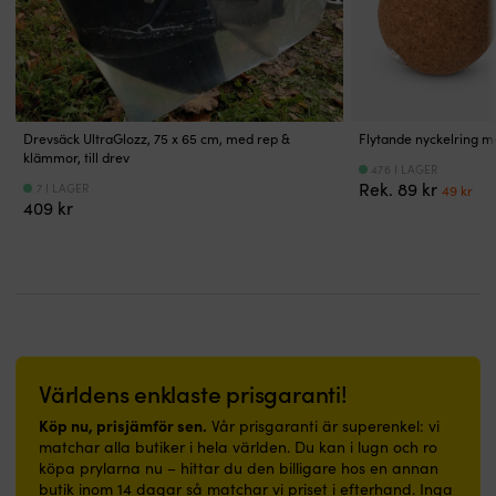
polyester
&
höjd
vanliga
12.7
på
aluminium
gör
verktyg.
mm
300
Avsedd
den
Precisionsgänga
för
denier.
för
praktisk
ger
olika
X-
inom-
även
jämnt
utrymmen.
Large+
&
i
tryck
Breda
X-
utomhusbruk
trånga
och
diameterintervall
Drevsäck UltraGlozz, 75 x 65 cm, med rep &
Flytande nyckelring m
Wide:
–
utrymmen.
klämmor, till drev
tätar
Ø6
passar
476 I LAGER
kan
Enkel
utan
-
Det
De
Rek.
89
kr
båtlängd
7 I LAGER
49
kr
användas
att
att
165
409
kr
urspru
nu
550
likväl
rengöra
skada
mm
priset
pri
-
exteriört
och
slangen.
förenklar
var:
är:
610
som
behaglig
Klarar
rätt
89 kr.
49 
centimeter
interiör,
att
vibrationer
storleksval.
och
ovan
gå
och
Tål
bredd
vattenlinjen
på
temperaturväxlingar
vibrationer,
upp
Förbehandlas
–
i
temperaturväxlingar
till
med
passar
bränsle,
och
265
för
lika
Världens enklaste prisgaranti!
kyl
saltstänk
centimeter,
underlaget
bra
och
för
i
Köp nu, prisjämför sen.
Vår prisgaranti är superenkel: vi
avsedd
i
ventilation.
driftsäker
silvergrå
matchar alla butiker i hela världen. Du kan i lugn och ro
primer
båt
Finns
tätning.
polyester
köpa prylarna nu – hittar du den billigare hos en annan
Kan
som
i
Välj
på
butik inom 14 dagar så matchar vi priset i efterhand. Inga
även
i