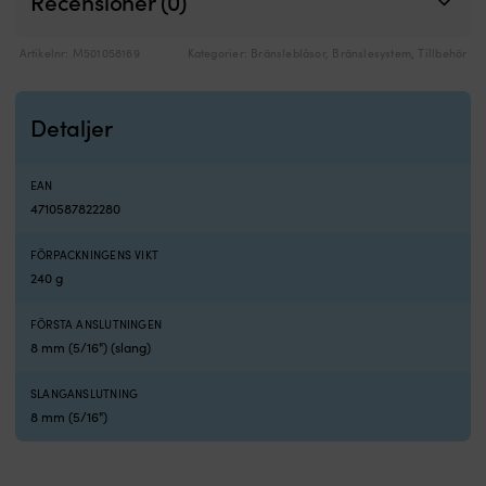
Recensioner (0)
och
damm.
10
Artikelnr:
M501058169
Kategorier:
Bränsleblåsor
,
Bränslesystem
,
Tillbehör
D-
ringar
gör
Detaljer
fastsättningen
enkel
med
EAN
lämplig
4710587822280
lina.
Finns
FÖRPACKNINGENS VIKT
för
båtar
240 g
från
427
FÖRSTA ANSLUTNINGEN
-
8 mm (5/16") (slang)
710
centimeter.
SLANGANSLUTNING
Välj
8 mm (5/16")
större
modell
om
båten