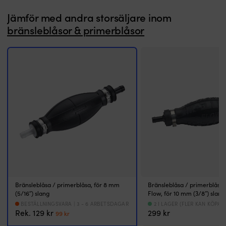
har
Jämför med andra storsäljare inom
överbyggnad.
bränsleblåsor & primerblåsor
Lalizas
båtöverdrag
är
gjort
för
att
skydda
båten
vid
torrsättning,
förvaring
och
längre
perioder
utan
användning.
Det
Bränsleblåsa / primerblåsa, för 8 mm
Bränsleblåsa / primerblåsa
formsydda
(5/16″) slang
Flow, för 10 mm (3/8″) slang
utförandet
BESTÄLLNINGSVARA | 3 - 6 ARBETSDAGAR
2 I LAGER (FLER KAN KÖPAS
passar
Det
Det
Rek.
129
kr
299
kr
99
kr
styrpulpetsbåtar,
ursprungliga
nuvarande