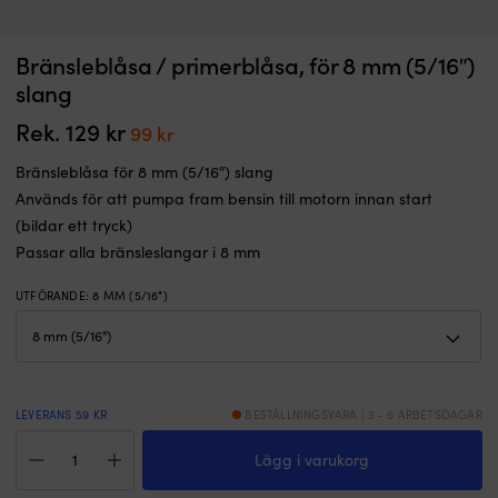
Formsytt
T
Bränsleblåsa / primerblåsa, för 8 mm (5/16″)
Båtöverdrag för styrpulpet, daycruiser & öppen båt Lalizas XX-Large+ (X-
T
båtöverdrag
fö
Wide), blå, passar båt i längd 630 - 710 cm, bredd upp till 380 cm
slang
för
Fl
I LAGER
styrpulpetbåt,
p
Rek.
129
kr
Det
Det
99
kr
2 999
kr
öppen
3
ursprungliga
nuvarande
båt
P
Bränsleblåsa för 8 mm (5/16″) slang
priset
priset
eller
Används för att pumpa fram bensin till motorn innan start
daycruiser.
var:
är:
(bildar ett tryck)
Vattenavvisande
129 kr.
99 kr.
polyester
Passar alla bränsleslangar i 8 mm
skyddar
mot
UTFÖRANDE
:
8 MM (5/16")
regn,
smuts
och
damm
vid
förvaring.
LEVERANS 59 KR
BESTÄLLNINGSVARA | 3 - 6 ARBETSDAGAR
10
Bränsleblåsa
D-
Lägg i varukorg
/
ringar
primerblåsa,