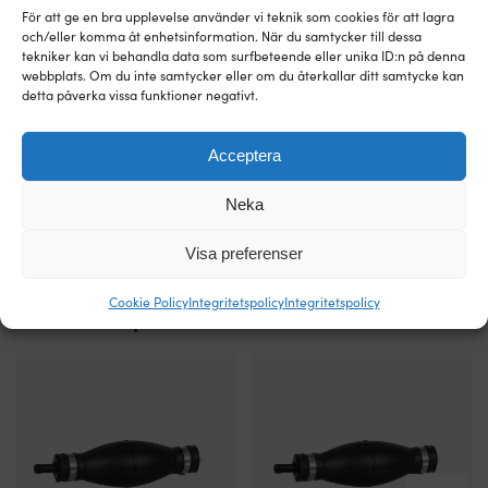
storlek
För att ge en bra upplevelse använder vi teknik som cookies för att lagra
Storleken
och/eller komma åt enhetsinformation. När du samtycker till dessa
tekniker kan vi behandla data som surfbeteende eller unika ID:n på denna
väljs
webbplats. Om du inte samtycker eller om du återkallar ditt samtycke kan
efter
Slangklämma
Rostfri
detta påverka vissa funktioner negativt.
båtens
Slangklämma 1852-Marine British
Slangklämma 1852-Marine
i
slangklämma
Type, rostfritt stål AISI 316, med
American Type, rostfritt stål AISI
längd
AISI
för
sexkantsskalle & spårskruv, 9.7
304/W4, med sexkantsskalle &
och
316
marina
mm, Ø13 - 20 mm, 10-pack
spårskruv, 8 mm, Ø6 - 16 mm, 2-
Acceptera
maximala
för
installationer.
pack
bredd.
I LAGER
saltvatten.
Tillverkad
Den
219
kr
Neka
BESTÄLLNINGSVARA
Slät
helt
29
kr
angivna
insida
i
bredden
Visa preferenser
med
AISI
gäller
rundad
304/W4
plana
kant
för
Cookie Policy
Integritetspolicy
Integritetspolicy
båtar.
Alternativa produkter
skyddar
starkt
Har
slangen
korrosionsskydd
båten
och
med
överbyggnad
precisionsgänga
skalle
eller
ger
för
annan
jämnt
både
utformning
tryck
nyckel
som
för
och
bygger
tätning
mejsel.