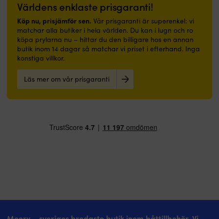
som
Kan
i
Välj
Världens enklaste prisgaranti!
i
även
många
rätt
hall
appliceras
Köp nu, prisjämför sen.
Vår prisgaranti är superenkel: vi
storlekar
storlek
eller
direkt
matchar alla butiker i hela världen. Du kan i lugn och ro
och
1852-
badrum.
på
köpa prylarna nu – hittar du den billigare hos en annan
förpackningar
Marine
|
rengjord,
butik inom 14 dagar så matchar vi priset i efterhand. Inga
för
American
Båtmatta
avfettad
konstiga villkor.
smidig
Type
med
&
lagerhållning
är
marinblå
avslipad
ombord.
en
Läs mer om vår prisgaranti
design
glasfiber
Material
robust
och
Mycket
och
slangklämma
välkommen-
god
konstruktion
i
budskap
täckförmåga
1852‑Marine
rostfritt
–
–
British
stål
skapar
gör
Type
AISI
trivsel
den
är
304
ombord
enkel
slangklämmor
(W4).
Slitstark
att
i
Serien
polyesteryta
måla
marinklassat
täcker
–
med
rostfritt
allt
tål
Långvarig
stål
från
dagligt
glans
AISI
små
slitage
–
316.
bränsle-
i
ger
Materialvalet
och
Moory – sveriges bredaste butik inom båttillbehör. Vi