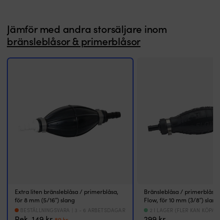
gr
u
Jämför med andra storsäljare inom
–
hå
bränsleblåsor & primerblåsor
ko
ak
N
d
al
h
&
i
m
ti
–
si
lu
i
b
Vi
Extra liten bränsleblåsa / primerblåsa,
Bränsleblåsa / primerblåsa
ti
för 8 mm (5/16″) slang
Flow, för 10 mm (3/8″) slang
v
BESTÄLLNINGSVARA | 3 - 6 ARBETSDAGAR
2 I LAGER (FLER KAN KÖPAS
&
Det
Det
Rek.
149
kr
299
kr
89
kr