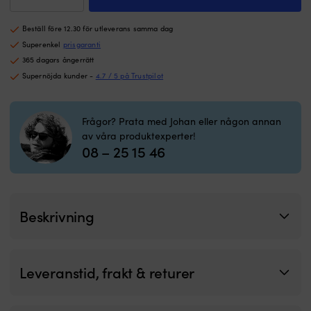
ifall
ko
bränsleblåsa
den
ur
/
andra
a
Beställ före 12.30 för utleverans samma dag
primerblåsa,
försvinner
K
för
Superenkel
prisgaranti
med
m
8
365 dagars ångerrätt
vinden
pl
mm
Supernöjda kunder -
4.7 / 5 på Trustpilot
Mycket
fr
(5/16″)
effektiv
bl
slang
&
L
mängd
välbeprövad
B
Frågor? Prata med Johan eller någon annan
fågelskrämma
&
av våra produktexperter!
som
S
08 – 25 15 46
rör
M
sig
H
naturligt
m
i
(
vinden,
d
Beskrivning
lyfter
fi
redan
–
i
de
svag
m
Leveranstid, frakt & returer
vind
m
Draken
&
bör
2