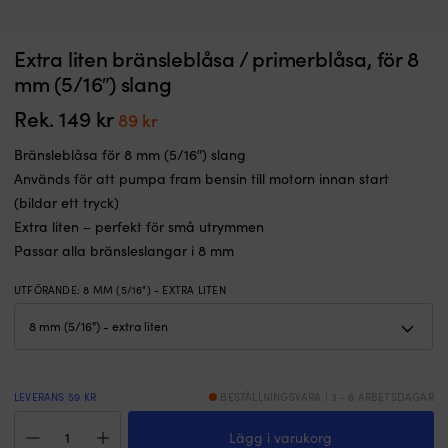
Falksiluett
Ve
Extra liten bränsleblåsa / primerblåsa, för 8
Fågelskrämma / måsskrämma NOCK Osprey, 120 x 66 cm + draklina 5
E
svenska
sj
meter
mm (5/16″) slang
NOCK
m
I LAGER
–
fu
Rek.
149
kr
Det
Det
89
kr
229
kr
utformad
n
ursprungliga
nuvarande
för
fö
Bränsleblåsa för 8 mm (5/16″) slang
priset
priset
att
al
Används för att pumpa fram bensin till motorn innan start
hålla
b
var:
är:
(bildar ett tryck)
måsar
L
149 kr.
89 kr.
borta
i
Extra liten – perfekt för små utrymmen
från
S
Passar alla bränsleslangar i 8 mm
båtar
a
&
–
UTFÖRANDE
:
8 MM (5/16") - EXTRA LITEN
bryggor
fö
Alltid
e
bra
m
att
M
ha
S
en
d
LEVERANS 59 KR
BESTÄLLNINGSVARA | 3 - 6 ARBETSDAGAR
extra
en
Extra
reservfågelskrämma
ut
Lägg i varukorg
liten