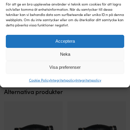
u
För att ge en bra upplevelse använder vi teknik som cookies för att lagra
och/eller komma åt enhetsinformation. När du samtycker till dessa
v
tekniker kan vi behandla data som surfbeteende eller unika ID:n på denna
webbplats. Om du inte samtycker eller om du återkallar ditt samtycke kan
detta påverka vissa funktioner negativt.
Slangklämma
Rostfri
Slangklämma 1852-Marine British
Slangklämma 1852-Marine
i
slangklämma
Type, rostfritt stål AISI 316, med
American Type, rostfritt stål AISI
Acceptera
AISI
för
sexkantsskalle & spårskruv, 9.7
304/W4, med sexkantsskalle &
316
marina
mm, Ø13 - 20 mm, 10-pack
spårskruv, 8 mm, Ø6 - 16 mm, 2-
för
installationer.
pack
Neka
I LAGER
saltvatten.
Tillverkad
219
kr
BESTÄLLNINGSVARA
Slät
helt
29
kr
Visa preferenser
insida
i
med
AISI
Cookie Policy
Integritetspolicy
Integritetspolicy
rundad
304/W4
kant
för
Alternativa produkter
skyddar
starkt
slangen
korrosionsskydd
och
med
precisionsgänga
skalle
ger
för
jämnt
både
tryck
nyckel