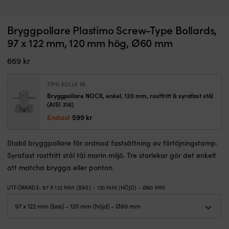
Bryggpollare
Ol
Bryggpollare Plastimo Screw-Type Bollards,
Bryggpollare NOCK, enkel, 120 mm, rostfritt & syrafast stål (AISI 316)
P
som
fö
97 x 122 mm, 120 mm hög, Ø60 mm
ger
I LAGER
på
599
kr
en
a
669
kr
tydlig
h
förtöjningspunkt
K
vid
m
TIPS! KOLLA IN:
brygga
al
Bryggpollare NOCK, enkel, 120 mm, rostfritt & syrafast stål
eller
s
(AISI 316)
ponton.
fr
Endast
599
kr
Syrafast
M
rostfritt
L
stål
k
Stabil bryggpollare för ordnad fastsättning av förtöjningstamp.
AISI
m
Syrafast rostfritt stål tål marin miljö. Tre storlekar gör det enkelt
316
n
att matcha brygga eller ponton.
tål
fö
fukt
ol
UTFÖRANDE
:
97 X 122 MM (BAS) - 120 MM (HÖJD) - Ø60 MM
och
n
saltvatten
fö
väl.
s
Fast
&