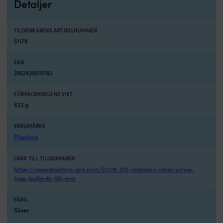
Detaljer
olika
bryggbehov.
Bryggpollaren
TILLVERKARENS ARTIKELNUMMER
är
51178
ett
praktiskt
EAN
bryggbeslag
3162420511782
för
dig
som
FÖRPACKNINGENS VIKT
vill
622 g
skapa
en
VARUMÄRKE
fast
Plastimo
och
lättanvänd
LÄNK TILL TILLVERKAREN
punkt
för
https://www.plastimo-pro.com/51178-316-stainless-steel-screw-
type-bollards–60-mm
förtöjningstampar
vid
bryggan,
FÄRG
båtplatsen,
Silver
pontonen