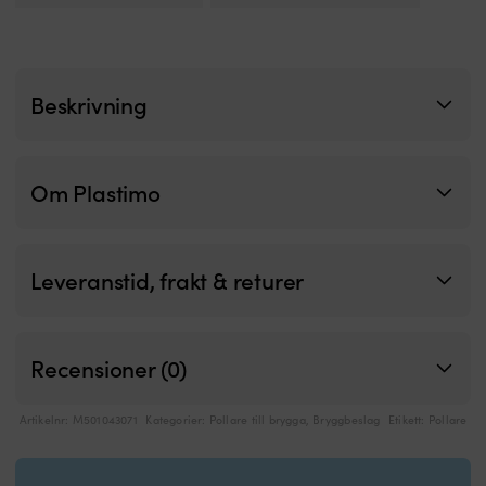
väl.
s
Fast
s
bottenplatta
s
ger
2
stadig
o
Beskrivning
grund
3
för
c
montering.
Enkel
Om Plastimo
modell
som
gör
vardagsförtöjningen
Leveranstid, frakt & returer
smidig
för
mindre
båtar.
Finns
Recensioner (0)
i
120
och
Artikelnr:
M501043071
Kategorier:
Pollare till brygga
,
Bryggbeslag
Etikett:
Pollare
150
millimeter
för