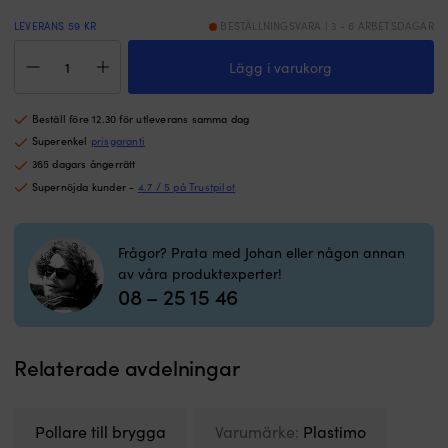
bottenplatta
s
ger
(
LEVERANS 59 KR
BESTÄLLNINGSVARA | 3 - 6 ARBETSDAGAR
stadig
+
Bryggpollare
montering
3
Lägg i varukorg
Plastimo
för
c
Screw-
smidig
|
Type
vardagsförtöjning.
M
Beställ före 12.30 för utleverans samma dag
Bollards,
|
ol
97
Superenkel
prisgaranti
Skapar
På
x
365 dagars ångerrätt
en
fö
122
Supernöjda kunder -
4.7 / 5 på Trustpilot
tydlig
h
mm,
förtöjningspunkt
til
120
vid
M
mm
brygga
s
Frågor? Prata med Johan eller någon annan
hög,
eller
S
av våra produktexperter!
Ø60
ponton.
b
08 – 25 15 46
mm
Syrafast
a
mängd
rostfritt
n
stål
fö
AISI
ol
Relaterade avdelningar
316
n
tål
fö
marina
p
Pollare till brygga
Varumärke:
Plastimo
miljöer
p