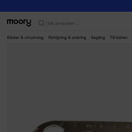
Kanske någon av dessa produkter kan i
På människan
-
Knivar
-
Multiverktyg
-
Burköppnare för färg / mu
Sök
efter:
Kläder & utrustning
Förtöjning & ankring
Segling
Till båten