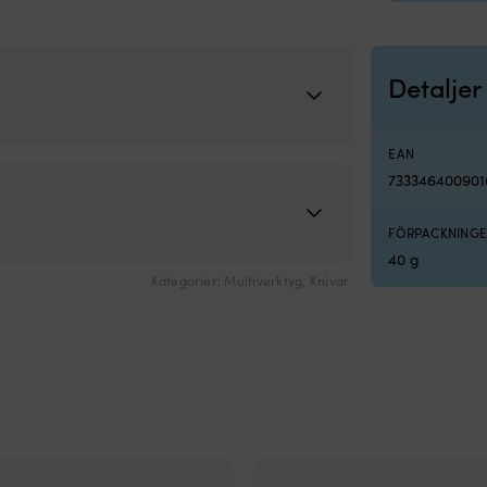
Detaljer
EAN
733346400901
FÖRPACKNINGE
40 g
Kategorier:
Multiverktyg
,
Knivar