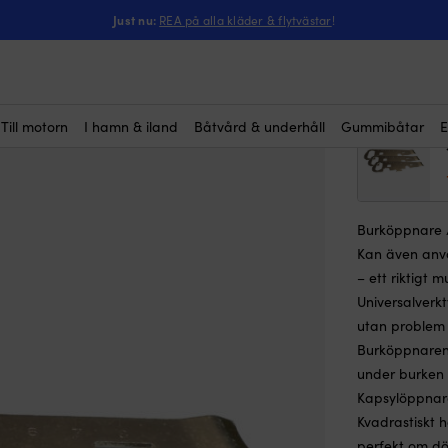
ntressera dig?
ltiverktyg, stål
Just nu:
REA på alla kläder & flytvästar
!
Burköppn
29
kr
Till motorn
I hamn & iland
Båtvård & underhåll
Gummibåtar
E
(5)
Burköppnare /
Kan även anvä
– ett riktigt 
Universalverkt
utan problem
Burköppnaren 
under burken
Kapsylöppnare
Kvadrastiskt h
perfekt om dö