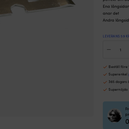
Ena långsidan 
anar det
Andra långsid
LEVERANS 59 K
Bur
för
färg
/
mult
Beställ före
stål
Superenkel
mä
365 dagars 
Supernöjda
F
p
0