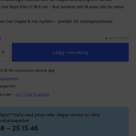
har linjal från 0 till 8 cm – kan komma väl till pass när du minst
an har mejsel & två nycklar – perfekt för nödreparationer
R
167 I LAGER
köppnare
Lägg i varukorg
iverktyg,
 12.30 för utleverans samma dag
prisgaranti
ngd
ångerrätt
 kunder -
4.7 / 5 på Trustpilot
rågor? Prata med Johan eller någon annan av våra
roduktexperter!
8 – 25 15 46