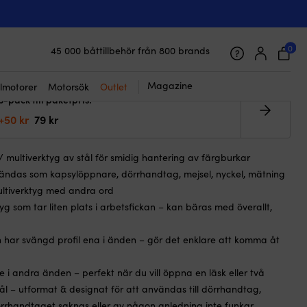
☓
are för färg / multiverktyg, stål
0
45 000 båttillbehör från 800 brands
Galet snabb frakt & superenkel prisgaranti
Supernöjda kunder – 4.7/5 på Trustpilot
Magazine
lmotorer
Motorsök
Outlet
3-pack till paketpris!
+50 kr
79 kr
 multiverktyg av stål för smidig hantering av färgburkar
ndas som kapsylöppnare, dörrhandtag, mejsel, nyckel, mätning
multiverktyg med andra ord
yg som tar liten plats i arbetsfickan – kan bäras med överallt,
har svängd profil ena i änden – gör det enklare att komma åt
 i andra änden – perfekt när du vill öppna en läsk eller två
ål – utformat & designat för att användas till dörrhandtag,
rrhandtaget saknas eller av någon anledning inte funkar