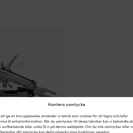
självpolerande
–
ade
högeffektivt
skydd
mot
rar
beväxning
God
vidhäftningsförmåga
–
enkel
att
applicera
Hög
täckförmåga
–
dryg
färg
räcker
Hantera samtycke
längre
och
 att ge en bra upplevelse använder vi teknik som cookies för att lagra och/eller
sparar
ma åt enhetsinformation. När du samtycker till dessa tekniker kan vi behandla d
pengar
 kniv 1852-Marine Storm +
 surfbeteende eller unika ID:n på denna webbplats. Om du inte samtycker eller 
|
återkallar ditt samtycke kan detta påverka vissa funktioner negativt.