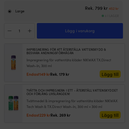
bomull
–
–
hå
Det urspru
Det n
Rek.
799
kr
452
kr
mjukt
h
Large
3 I LAGER
och
v
skönt
o
Crewtröja
mot
s
Lägg i varukorg
Marine
kroppen
Br
Classics
Ribbstickning
o
Cabin
i
si
Sweat
nederkant
m
IMPREGNERING FÖR ATT ÅTERSTÄLLA VATTENSKYDD &
Zip
BESVARA ANDNINGSFÖRMÅGRA
och
bl
Hoodie
Impregnering för vattentäta kläder NIKWAX TX.Direct
ärmslut
–
Pink,
–
pl
Wash-In, 300 ml
dam
bekvämt
fö
Det
Det
Lägg till
Endast
149
kr
Rek.
179
kr
mängd
och
d
ursprungliga
nuvarande
stilrent
ti
priset
priset
Huva
el
var:
är:
TVÄTTA OCH IMPREGNERA I ETT - ÅTERSTÄLL VATTENSKYDDET
med
va
OCH FÖRLÄNG LIVSLÄNGDEN!
179 kr.
149 kr.
dragsko
in
Tvättmedel & impregnering för vattentäta kläder NIKWAX
och
v
Tech Wash & TX.Direct Wash-In, 300 ml + 300 ml
jerseyfoder
h
Det
Det
Lägg till
Endast
229
kr
Rek.
269
kr
–
li
ursprungliga
nuvarande
justerbart
e
priset
priset
och
U