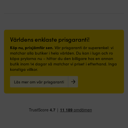
för
delade
simkunniga
flytelement
–
ger
smidigt
följsam
skydd
rörelsefrihet
i
ombord.
skyddade
50N
Världens enklaste prisgaranti!
vatten.
allroundväst
30%
för
Köp nu, prisjämför sen.
Vår prisgaranti är superenkel: vi
Limestone
simkunniga
matchar alla butiker i hela världen. Du kan i lugn och ro
Neoprene
–
köpa prylarna nu – hittar du den billigare hos en annan
ger
smidig
butik inom 14 dagar så matchar vi priset i efterhand. Inga
slitstyrka
utan
konstiga villkor.
och
krage
mindre
vid
Läs mer om vår prisgaranti
miljöpåverkan.
aktivitet.
Frontdragkedja
Dragkedja,
och
snabbspänne
två
och
3.8
midjeband
cm
gör
midjeremmar
på-
för
och