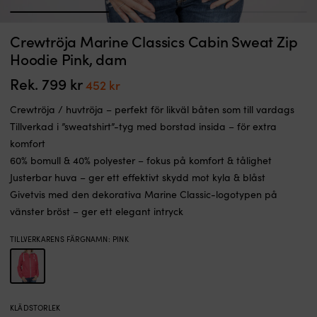
1
2
3
Huvtröja
St
Crewtröja Marine Classics Cabin Sweat Zip
Hoodie Helly Hansen HH Logo Full Zip, Navy, dam
F
för
o
Hoodie Pink, dam
damer
I LAGER
v
Det
Det
1 199
kr
231
kr
med
m
Rek.
799
kr
Det
Det
452
kr
ursprungliga
nuvarande
dragkedja
i
priset
priset
ursprungliga
nuvarande
och
kl
Crewtröja / huvtröja – perfekt för likväl båten som till vardags
var:
är:
priset
priset
klassiskt
He
1 199 kr.
231 kr.
Tillverkad i ”sweatshirt”-tyg med borstad insida – för extra
Helly
H
var:
är:
komfort
Hansen
sti
799 kr.
452 kr.
tryck
T
60% bomull & 40% polyester – fokus på komfort & tålighet
för
l
Justerbar huva – ger ett effektivt skydd mot kyla & blåst
mysiga
–
Givetvis med den dekorativa Marine Classic-logotypen på
kvällar
s
i
yt
vänster bröst – ger ett elegant intryck
naturhamnen
o
eller
m
TILLVERKARENS FÄRGNAMN
:
PINK
på
fl
stan
p
100
i
%
H
ekologisk
k
KLÄDSTORLEK