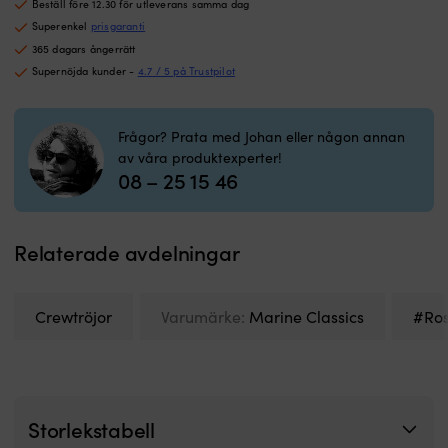
Beställ före 12.30 för utleverans samma dag
var:
är:
extra
h
269 kr.
229 kr.
värmande
Y
Superenkel
prisgaranti
Fickor
d
365 dagars ångerrätt
framtill
T
Supernöjda kunder -
4.7 / 5 på Trustpilot
YKK
He
dragkedja
H
l
Frågor? Prata med Johan eller någon annan
L
av våra produktexperter!
fö
08 – 25 15 46
b
el
e
tr
Relaterade avdelningar
B
p
Crewtröjor
Varumärke:
Marine Classics
#Ros
Storlekstabell