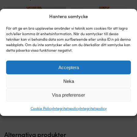
Hantera samtycke
För att ge en bra upplevelse använder vi teknik som cookies för att lagra
och/eller komma åt enhetsinformation. När du samtycker till dessa
tekniker kan vi behandla data som surfbeteende eller unika ID:n på denna
webbplats. Om du inte samtycker eller om du återkallar ditt samtycke kan
detta påverka vissa funktioner negativt.
Acceptera
Elegant
Elegant
Lättviktsjacka / lättviktsdunjacka
Lättviktsjacka / lättviktsdunjacka
crewjacka
crewjacka
Marine Classics Mary Light Weight
Marine Classics Mary Light Weight
Neka
/
/
Jacket Navy, dam
Jacket Pink, dam
lättviktsjacka
lättviktsjacka
I LAGER
I LAGER
med
med
Visa preferenser
Det
Det
Det
Det
1 299
kr
1 299
kr
735
kr
735
kr
marint
marint
ursprungliga
nuvarande
ursprungliga
nuvarande
tema
tema
priset
priset
priset
priset
Cookie Policy
Integritetspolicy
Integritetspolicy
Snyggt
Snyggt
var:
är:
var:
är:
skuren
skuren
1 299 kr.
735 kr.
1 299 kr.
735 kr.
–
–
ser
ser
Alternativa produkter
mycket
mycket