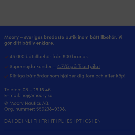
trygg
av
justering.
enklare,
D-
säkrare.
ring
Ficka
för
med
dödmansgrepp
dragkedja
–
och
Moory – sveriges bredaste butik inom båttillbehör. Vi
fäst
D-
gör ditt båtliv enklare.
killcorden
ring
vid
skyddar
45 000 båttillbehör från 800 brands
jetski
nycklar
eller
och
4.7/5 på Trustpilot
Supernöjda kunder –
båt.
dödmansgrepp.
Snabbtorkande
Delvis
Riktiga båtnördar som hjälper dig före och efter köp!
konstruktion
återvunnet
med
material
Telefon:
08 – 25 15 46
vattenavrinning
minskar
E-mail:
hej@moory.se
håller
klimatavtrycket
© Moory Nautics AB.
dig
utan
Org. nummer: 5‍59238-9398.
varm
att
mellan
tumma
passen.
på
DA
|
DE
|
NL
|
FI
|
FR
|
IT
|
PL
|
ES
|
PT
|
CS
|
EN
YKK-
kvalitet.
dragkedja
Europeisk