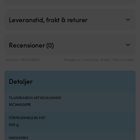
Leveranstid, frakt & returer
Recensioner (0)
Artikelnr:
M501039207
Kategorier:
Crewtröjor
,
Kläder
,
Marina kläder
Detaljer
TILLVERKARENS ARTIKELNUMMER
MCW4500PK
FÖRPACKNINGENS VIKT
500 g
VARUMÄRKE