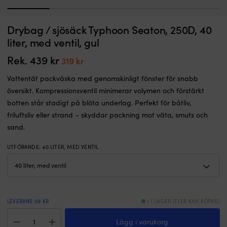
1
2
3
4
5
Vattentät
Va
Drybag / sjösäck Typhoon Seaton, 250D, 40
Vattentät ryggsäck Marine Business Thalassa Backback Blue Navy, 35 liter
D
ryggsäck
p
s
liter, med ventil, gul
med
I LAGER
i
1 079
kr
dubbelt
sl
Rek.
439
kr
Det
Det
319
kr
rulltoppslås
lä
ursprungliga
nuvarande
som
po
Vattentät packväska med genomskinligt fönster för snabb
priset
priset
håller
S
översikt. Kompressionsventil minimerar volymen och förstärkt
packningen
k
var:
är:
botten står stadigt på blöta underlag. Perfekt för båtliv,
torr
o
439 kr.
319 kr.
i
el
friluftsliv eller strand – skyddar packning mot väta, smuts och
sjögång
m
sand.
och
fu
regn.
o
UTFÖRANDE
:
40 LITER, MED VENTIL
Flyter
r
om
F
du
i
lämnar
fl
luft
st
kvar
fö
LEVERANS 59 KR
1 I LAGER (FLER KAN KÖPAS)
vilket
fl
Drybag
minskar
o
Lägg i varukorg
/