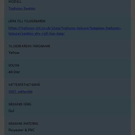
att
po
MODELL
öppna.
fö
Typhoon Seaton
Flyter
l
om
a
LÄNK TILL TILLVERKAREN
luft
S
https://typhoon-int.co.uk/shop/typhoon-leisure/luggage-typhoon-
lämnas
ku
leisure/seaton-dry-roll-top-bag/
kvar,
–
minskar
di
TILLVERKARENS FÄRGNAMN
risk
o
Yellow
att
lä
förlora
at
packningen
k
VOLYM
över
m
40 liter
bord.
a
Vattentät
ut
VATTENTÄTHETSNIVÅ
förvaring
S
100% vattentät
ombord
d
Marine
p
VÄSKANS FÄRG
Business
D
Thalassa
se
Gul
Backpack
/
är
v
VÄSKANS MATERIAL
utvecklad
p
Polyester & PVC
för
S