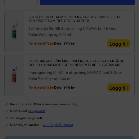
risken
o
sjösäck
att
p
Typhoon
förlora
–
Seaton,
RENGÖR & SKYDDA MOT SOLEN - TAR BORT SMUTS & SALT
packningen
pe
250D,
SAMTIDIGT SOM DET GER UV-SKYDD!
överbord.
fö
40
Tvättmedel för tält & utrustning NIKWAX Tent & Gear
Robust
bå
liter,
SolarWash, spray, 500 ml
500D
v
med
PVC
el
Det
Det
Lägg till
Endast
159
kr
Rek.
179
kr
ventil,
med
st
ursprungliga
nuvarande
gul
svetsade
|
priset
priset
mängd
sömmar
F
var:
är:
IMPREGNERA & FÖRLÄNG LIVSLÄNGDEN - GER VATTENTÄTHET
tål
v
OCH SKYDDAR MOT SOLENS NEDBRYTANDE UV-STRÅLAR!
179 kr.
159 kr.
salt
p
Impregnering för tält & utrustning NIKWAX Tent & Gear
och
i
SolarProof, spray, 500 ml
sol,
ol
Det
Det
Lägg till
Endast
169
kr
Rek.
199
kr
medan
st
ursprungliga
nuvarande
vadderade
fö
priset
priset
axelband
fl
Beställ före 12.30 för utleverans samma dag
var:
är:
ger
p
199 kr.
169 kr.
Superenkel
prisgaranti
bekväm
1
bärkomfort.
v
365 dagars ångerrätt
|
–
Supernöjda kunder -
4.7 / 5 på Trustpilot
100
s
procent
el