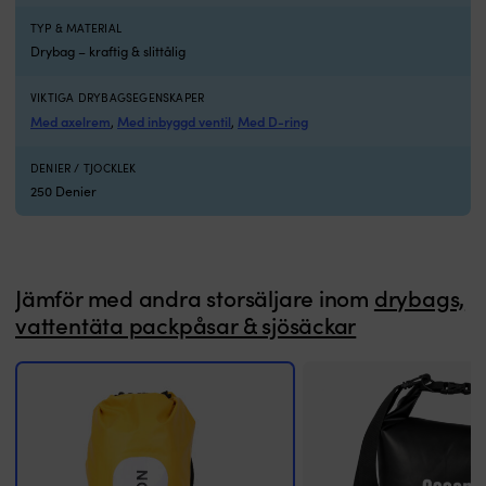
livet
G
TYP & MATERIAL
på
ä
Drybag – kraftig & slittålig
sjön
et
där
pr
salt,
f
VIKTIGA DRYBAGSEGENSKAPER
stänk
m
Med axelrem
Med inbyggd ventil
Med D-ring
,
,
och
p
regn
i
DENIER / TJOCKLEK
snabbt
s
250 Denier
sätter
3,
väskor
5,
på
12
prov.
2
Konstruktionen
o
Jämför med andra storsäljare inom
drybags,
är
3
vattentäta packpåsar & sjösäckar
helt
li
vattentät
O
och
o
det
d
dubbla
s
stängningssystemet
ut
med
m
rulltopp
b