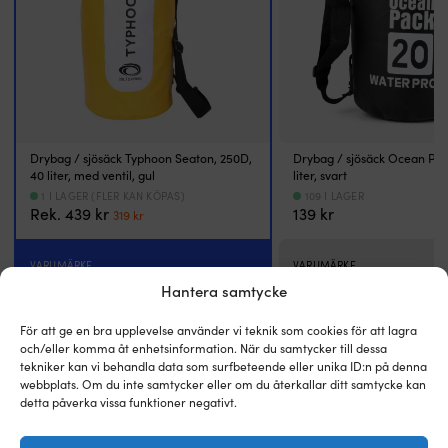
håller
til
tätt
s
även
el
när
p
båten
e
rör
v
sig.
hj
Rulla
d
toppen
p
Drybag / sjösäck Typhoon Seaton, 250D,
Drybag / sjösäck Ocean Pac
tre
d
40 liter, med ventil, gul
liter, svart
gånger
at
1 I LAGER (FLER KAN KÖPAS)
109 I LAGER
Det
Det
Rek.
439
kr
139
kr
innan
hå
319
kr
ursprungliga
nuvarande
du
kl
priset
priset
knäpper
el
VARUMÄRKE
var:
är:
VARUMÄRKE
spännena
o
439 kr.
319 kr.
Typhoon
Ocean Pack
för
a
Hantera samtycke
bästa
v
tätning.
he
För att ge en bra upplevelse använder vi teknik som cookies för att lagra
TYP & MATERIAL
TYP & MATERIAL
Skulle
to
och/eller komma åt enhetsinformation. När du samtycker till dessa
Drybag - kraftig & slittålig
Drybag - kraftig & slittå
väskan
D
tekniker kan vi behandla data som surfbeteende eller unika ID:n på denna
hamna
1
webbplats. Om du inte samtycker eller om du återkallar ditt samtycke kan
i
v
detta påverka vissa funktioner negativt.
MATERIAL
MATERIAL
vattnet
k
Polyester & PVC
PVC
flyter
g