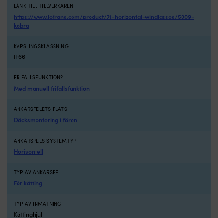
som
LÄNK TILL TILLVERKAREN
vill
https://www.lofrans.com/product/71-horizontal-windlasses/5009-
ladda
kobra
batterier
och
KAPSLINGSKLASSNING
försörja
IP66
elsystemet
ombord
utan
FRIFALLSFUNKTION?
att
Med manuell frifallsfunktion
vara
lika
ANKARSPELETS PLATS
beroende
Däcksmontering i fören
av
landström
eller
ANKARSPELS SYSTEMTYP
motorgång.
Horisontell
Paketet
innehåller
TYP AV ANKARSPEL
hård
För kätting
monokristallin
solpanel,
TYP AV INMATNING
laddningsregulator,
Kättinghjul
kablage,