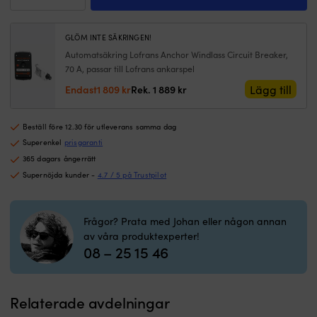
paket
Lofrans
med
Kobra
regulator
1000
GLÖM INTE SÄKRINGEN!
och
W,
kablage
Automatsäkring Lofrans Anchor Windlass Circuit Breaker,
24
gör
70 A, passar till Lofrans ankarspel
V,
installationen
för
Det
Det
Lägg till
Endast
1 809
kr
Rek.
1 889
kr
enklare.
Ø10
ursprungliga
nuvarande
|
mm
priset
priset
Komplett
kätting
Beställ före 12.30 för utleverans samma dag
var:
är:
solcellspaket
mängd
1
1
Superenkel
prisgaranti
för
889 kr.
809 kr.
365 dagars ångerrätt
fast
12
Supernöjda kunder -
4.7 / 5 på Trustpilot
volt-
installation
ombord.
Frågor? Prata med Johan eller någon annan
Monokristallina
av våra produktexperter!
Sunpower™-
08 – 25 15 46
celler
ger
effektiv
laddning
Relaterade avdelningar
på