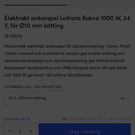
1
2
Solcellspaket
Elektriskt ankarspel Lofrans Kobra 1000 W, 24
Solcellspaket för fast installation Juni Solar Junction Box, 25 W,
F
för
monokristallin, hård, 12 V, med aluminiumram, 641 x 296 x 25 mm, med
k
V, för Ø10 mm kätting
fast
MPPT-regulator (10 amp) + kablar + säkringshållare & säkring
12
19 199
kr
I LAGER
volts-
Det
Det
1 877
kr
1 449
kr
installation
Horisontellt elektriskt ankarspel för däcksmontering i fören. Frifall
ursprungliga
nuvarande
ombord.
priset
priset
i både manuell och automatisk version ger snabb ankring och
Monokristallin
var:
är:
oberoende kedjehjul och vinschhusdrivning ger bättre kontroll.
panel
1 877 kr.
1 449 kr.
med
Anodiserat aluminiumhus och IP66-klassad motor tål salt stänk
hög
och 1000 W ger kraft vid tuffare förhållanden.
effektivitet
och
UTFÖRANDE
:
24 V - Ø10 MM KÄTTING
skiljediod
ger
bättre
laddning
även
vid
LEVERANS 199 KR
BESTÄLLNINGSVARA | 3 - 6 ARBETSDAGAR
skuggning.
Elektriskt
Komplett
Lägg i varukorg
ankarspel