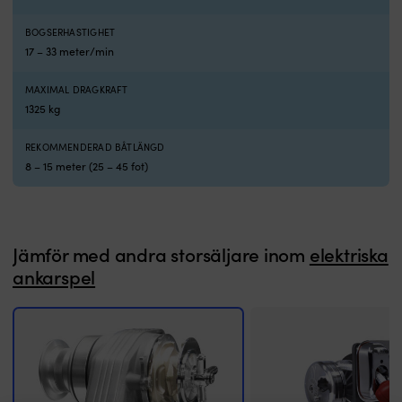
volt
systemspänning,
BOGSERHASTIGHET
MC4-
17 – 33 meter/min
kontakter
och
fast
MAXIMAL DRAGKRAFT
kabel
1325 kg
från
solcellen
REKOMMENDERAD BÅTLÄNGD
på
8 – 15 meter (25 – 45 fot)
0.9
meter
med
2.5
kvadratmillimeter
Jämför med andra storsäljare inom
elektriska
kabelarea.
ankarspel
Skiljedioden
bidrar
till
bättre
funktion
vid
skuggning
och