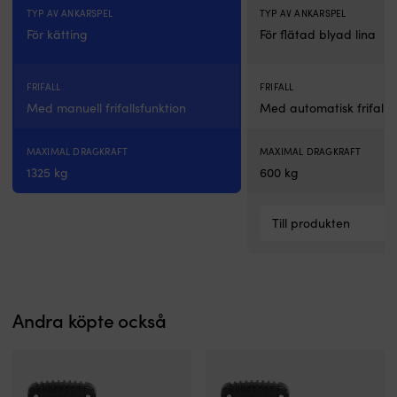
för
TYP AV ANKARSPEL
TYP AV ANKARSPEL
din
båt
För kätting
För flätad blyad lina
25
watt
ger
FRIFALL
FRIFALL
upp
Med manuell frifallsfunktion
Med automatisk frifalls
till
1.38
ampere
MAXIMAL DRAGKRAFT
MAXIMAL DRAGKRAFT
och
1325 kg
600 kg
passar
mindre
energibehov,
Till produkten
exempelvis
länspump.
60
watt
ger
Andra köpte också
upp
till
3.33
ampere
och