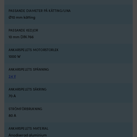
säkringshållare
och
PASSANDE DIAMETER PÅ KÄTTING/LINA
säkring,
Ø10 mm kätting
vilket
gör
PASSANDE KEDJOR
det
10 mm DIN 766
enklare
att
ANKARSPELETS MOTORSTORLEK
få
komponenter
1000 W
som
är
ANKARSPELETS SPÄNNING
anpassade
24 V
för
att
ANKARSPELETS SÄKRING
fungera
70 A
tillsammans.
Panelerna
har
STRÖMFÖRBRUKNING
22.5
80 A
%
effektivitet,
ANKARSPELETS MATERIAL
12
Anodiserad aluminium