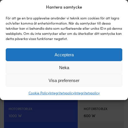
skyddar
Hantera samtycke
panelen
mot
För att ge en bra upplevelse använder vi teknik som cookies för att lagra
överhettning,
och/eller komma åt enhetsinformation. När du samtycker till dessa
vilket
tekniker kan vi behandla data som surfbeteende eller unika ID:n på denna
är
webbplats. Om du inte samtycker eller om du återkallar ditt samtycke kan
värdefullt
detta påverka vissa funktioner negativt.
i
marina
Elektriskt ankarspel Lofrans Kobra 1000
Elektriskt ankarspel (paket)
installationer
W, 24 V, för Ø10 mm kätting
X Kit 600 W, Babord, 12 V, f
Acceptera
där
helblyad lina + automatsäkr
BESTÄLLNINGSVARA | 3 - 6 ARBETSDAGAR
manöverpanel + kablage + fj
mast,
19 199
kr
Neka
bom,
BESTÄLLNINGSVARA | 3 - 6
16 999
kr
räcken
eller
Visa preferenser
annan
REKOMMENDERAD BÅTLÄNGD
REKOMMENDERAD BÅTLÄNG
utrustning
Cookie Policy
Integritetspolicy
Integritetspolicy
8 - 15 meter (25 - 45 fot)
6 - 10 meter (20 - 33 fot
kan
kasta
skugga.
MOTORSTORLEK
MOTORSTORLEK
Välj
1000 W
600 W
rätt
effekt