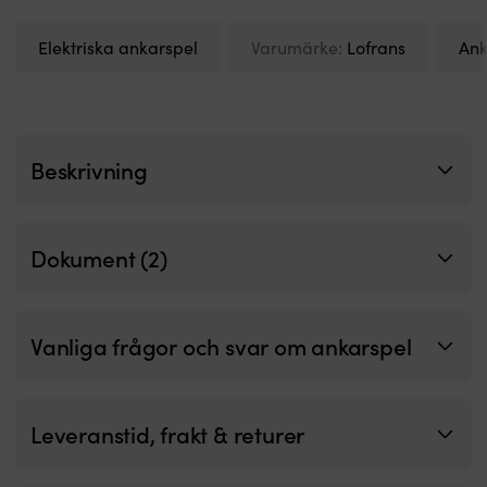
begränsad
yta.
Elektriska ankarspel
Varumärke:
Lofrans
Ank
MC4-
kontakter
förenklar
anslutning
till
regulator
Beskrivning
och
solcellssystem.
Välj
25,
Dokument (2)
60
eller
100
watt
efter
Vanliga frågor och svar om ankarspel
båtens
energibehov.
Finns
med
Leveranstid, frakt & returer
PWM-
regulator
eller