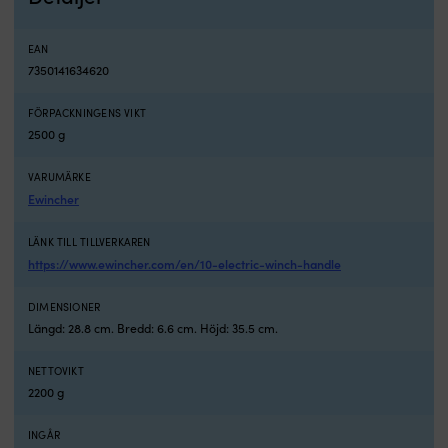
ensam
A
och
fö
EAN
faller
bo
7350141634620
överbord
s
Hjälper
d
dig
sl
FÖRPACKNINGENS VIKT
minska
b
2500 g
risken
a
för
of
VARUMÄRKE
okontrollerad
V
Ewincher
båt
s
vid
ta
LÄNK TILL TILLVERKAREN
olycka
si
Originaltillbehör
i
https://www.ewincher.com/en/10-electric-winch-handle
från
v
Torqeedo
s
DIMENSIONER
för
g
Längd: 28.8 cm. Bredd: 6.6 cm. Höjd: 35.5 cm.
smidig
o
passform
t
NETTOVIKT
och
S
2200 g
funktion
g
2
hj
års
a
INGÅR