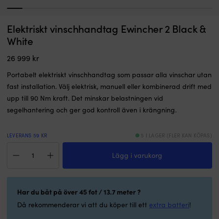
1
2
3
4
5
6
7
8
9
10
11
12
13
Magnetisk
B
Elektriskt vinschhandtag Ewincher 2 Black &
Dödmansgrepp till elmotor Torqeedo Emergency Magnetic Kill Switch,
B
nödstoppnyckel
s
för Travel/Cruise/Ultralight
White
som
g
I LAGER
stänger
n
26 999
kr
239
kr
av
si
motorn
o
Portabelt elektriskt vinschhandtag som passar alla vinschar utan
om
g
fast installation. Välj elektrisk, manuell eller kombinerad drift med
den
ri
upp till 90 Nm kraft. Det minskar belastningen vid
kopplas
b
loss.
fä
segelhantering och ger god kontroll även i krängning.
Rep
p
och
m
karbinhake
bo
LEVERANS 59 KR
5 I LAGER (FLER KAN KÖPAS)
gör
D
Elektriskt
att
v
Lägg i varukorg
vinschhandtag
du
s
Ewincher
kan
ta
2
fästa
si
Black
Har du båt på över 45 fot / 13.7 meter ?
den
i
&
säkert
g
White
Då rekommenderar vi att du köper till ett
extra batteri
!
vid
o
mängd