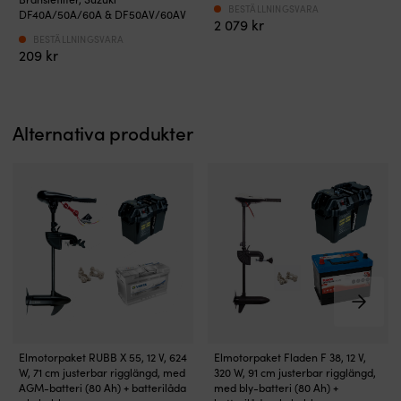
BESTÄLLNINGSVARA
vilket
K
DF40A/50A/60A & DF50AV/60AV
2 079
kr
gör
i
BESTÄLLNINGSVARA
deras
at
209
kr
elmotorer
r
till
p
ett
a
tryggt
v
Alternativa produkter
val
la
för
o
dig
ba
som
ko
vill
P
komma
ty
ut
sk
på
Vä
vattnet
m
mer,
tr
och
st
krångla
o
mindre.
t
Komplett
Komplett
ba
Elmotorpaket RUBB X 55, 12 V, 624
Elmotorpaket Fladen F 38, 12 V,
elmotorpaket
elmotorpaket
b
W, 71 cm justerbar rigglängd, med
320 W, 91 cm justerbar rigglängd,
med
med
p
AGM-batteri (80 Ah) + batterilåda
med bly-batteri (80 Ah) +