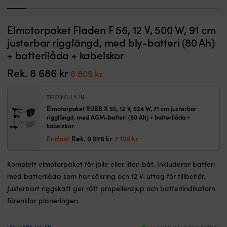
1
2
3
4
5
6
7
8
9
10
11
Aktermonterad
K
Elmotorpaket Fladen F 56, 12 V, 500 W, 91 cm
Elmotor båt (trollingmotor) Fladen F 56, 12 V, 500 W, 91 cm justerbar
E
trollingmotor
e
rigglängd, utan batteri
b
justerbar rigglängd, med bly-batteri (80 Ah)
för
m
+ batterilåda + kabelskor
I LAGER
sötvatten
m
Det
Det
5 489
kr
4 109
kr
med
ba
ursprungliga
nuvarande
Rek.
8 686
kr
Det
Det
6 809
kr
56
o
priset
priset
ursprungliga
nuvarande
lbs
ba
var:
är:
dragkraft.
B
priset
priset
5 489 kr.
4 109 kr.
TIPS! KOLLA IN:
Sju
h
var:
är:
Elmotorpaket RUBB X 55, 12 V, 624 W, 71 cm justerbar
växellägen
12
rigglängd, med AGM-batteri (80 Ah) + batterilåda +
8
6
i
V
kabelskor
båda
o
686 kr.
809 kr.
Det
Det
Endast
Rek.
9 976
kr
7 109
kr
riktningar
U
ursprungliga
nuvarande
och
u
priset
priset
justerbar
fö
Komplett elmotorpaket för jolle eller liten båt. Inkluderar batteri
var:
är:
rigglängd
ti
med batterilåda som har säkring och 12 V-uttag för tillbehör.
9
7
ger
Ba
976 kr.
109 kr.
Justerbart riggskaft ger rätt propellerdjup och batteriindikatorn
precis
p
manövrering.
b
förenklar planeringen.
Tyst
m
12
o