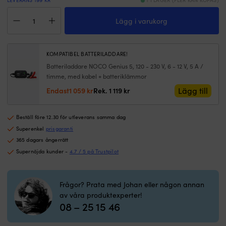
V-
l
LEVERANS 199 KR
1 I LAGER (FLER KAN KÖPAS)
drift
hj
Elmotorpaket
med
d
Lägg i varukorg
Fladen
batteriindikator
p
F
gör
r
56,
turen
|
12
KOMPATIBEL BATTERILADDARE!
bekväm
K
V,
Batteriladdare NOCO Genius 5, 120 - 230 V, 6 - 12 V, 5 A /
och
p
500
timme, med kabel + batteriklämmor
fri
m
W,
från
m
91
Det
Det
Lägg till
Endast
1 059
kr
Rek.
1 119
kr
spill.
ba
cm
ursprungliga
nuvarande
|
o
justerbar
priset
priset
56
ba
rigglängd,
Beställ före 12.30 för utleverans samma dag
var:
är:
lbs
st
med
1
1
Superenkel
prisgaranti
dragkraft
fö
bly-
119 kr.
059 kr.
365 dagars ångerrätt
driver
b
batteri
Supernöjda kunder -
4.7 / 5 på Trustpilot
mindre
A
(80
båtar
d
Ah)
stabilt
f
+
vid
i
batterilåda
Frågor? Prata med Johan eller någon annan
trolling
sa
+
av våra produktexperter!
och
o
kabelskor
08 – 25 15 46
transport.
sö
mängd
Trebladig
u