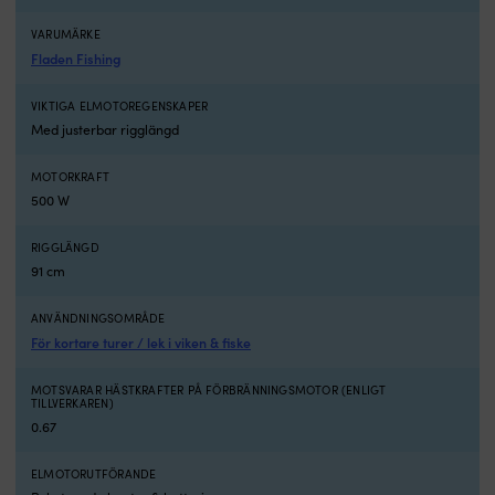
F
a
56
R
VARUMÄRKE
är
e
Fladen Fishing
en
g
aktermonterad
d
VIKTIGA ELMOTOREGENSKAPER
trollingmotor
en
Med justerbar rigglängd
för
at
sötvatten
k
som
ut
MOTORKRAFT
gör
p
500 W
sig
va
bäst
fö
RIGGLÄNGD
vid
k
91 cm
kortare
tu
turer,
fi
ANVÄNDNINGSOMRÅDE
lek
o
För kortare turer / lek i viken & fiske
i
le
viken
i
och
vi
MOTSVARAR HÄSTKRAFTER PÅ FÖRBRÄNNINGSMOTOR (ENLIGT
TILLVERKAREN)
fiske.
D
Den
få
0.67
driver
et
jollar
12
ELMOTORUTFÖRANDE
och
V