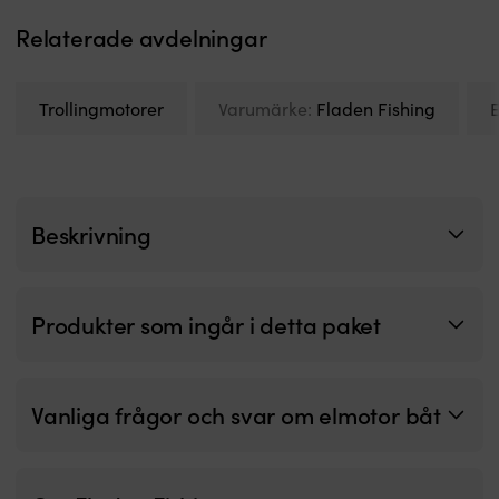
propeller
p
Relaterade avdelningar
ger
T
effektivt
ro
driv
o
och
m
Trollingmotorer
Varumärke:
Fladen Fishing
E
bättre
til
kursstabilitet.
g
12
b
V
st
system
o
gör
m
Beskrivning
installation
W
enkel
pr
och
m
passar
sj
Produkter som ingår i detta paket
vanliga
o
fritidsbatterier.
bi
Justerbar
fr
rigglängd
i
Vanliga frågor och svar om elmotor båt
placerar
vi
propellern
o
rätt
g
för
o
säkert
Ba