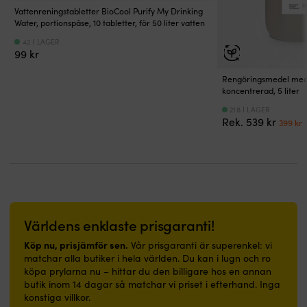
o
utomhusbruk
trånga
ger
säker
Vattenreningstabletter BioCool Purify My Drinking
ek
–
utrymmen.
Water, portionspåse, 10 tabletter, för 50 liter vatten
bekväm
och
t
kan
Enkel
styrning
intuitiv
w
42 I LAGER
användas
att
och
manövrering.
pr
99
kr
likväl
rengöra
manövrering.
Batteriindikator
o
exteriört
och
Weedless
visar
vå
Rengöringsmedel med
som
behaglig
propeller
nivån
ö
koncentrerad, 5 liter
interiör,
att
minskar
så
bl
218 I LAGER
ovan
gå
sjögrässtrul
du
R
Det
Rek.
539
kr
399
kr
vattenlinjen
på
och
planerar
X
urspr
Förbehandlas
–
bibehåller
turen
55
priset
p
med
passar
framdrift
utan
m
var:
ä
för
lika
i
stress.
kr
539 kr
3
underlaget
bra
vikar
Tyst
fö
avsedd
i
och
eldrift
t
primer
båt
grunda
minskar
e
Kan
som
områden.
störningar
el
Världens enklaste prisgaranti!
även
i
Batteriindikator
och
m
appliceras
hall
Köp nu, prisjämför sen.
Vår prisgaranti är superenkel: vi
på
gör
m
direkt
eller
matchar alla butiker i hela världen. Du kan i lugn och ro
motor
fisket
t
på
badrum.
köpa prylarna nu – hittar du den billigare hos en annan
och
lugnare
w
rengjord,
|
butik inom 14 dagar så matchar vi priset i efterhand. Inga
låda
och
pr
avfettad
Båtmatta
konstiga villkor.
hjälper
effektivare.
o