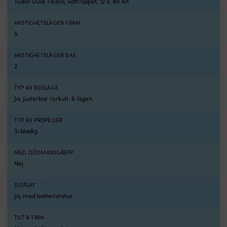
Tudor Dual TR350, vått/öppet, 12 V, 80 Ah
har
k
fem
i
steg
di
HASTIGHETSLÄGEN FRAM
framåt
D
5
och
j
två
r
HASTIGHETSLÄGEN BAK
bakåt,
hj
2
vilket
d
ger
p
dig
p
TYP AV REGLAGE
fin
rä
Ja, justerbar rorkult. 6 lägen.
kontroll
i
i
va
TYP AV PROPELLER
allt
p
3-bladig
från
ol
trånga
ak
MED DÖDMANSGREPP
hamnmanövrer
T
Nej
till
ro
långsam
g
trolling.
s
DISPLAY
Den
kö
Ja, med batteristatus
justerbara
o
rigglängden
d
TILT & TRIM
hjälper
m