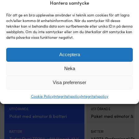
vridning
m
ursprungliga
nuvarande
priset
pr
Hantera samtycke
och
3
priset
priset
var:
är
UV,
x
VARUMÄRKE
var:
är:
VARUMÄRKE
9
7
För att ge en bra upplevelse använder vi teknik som cookies för att lagra
vilket
1
10
8
Minn Kota
RUBB
976 kr.
10
och/eller komma åt enhetsinformation. När du samtycker till dessa
ger
x
696 kr.
789 kr.
tekniker kan vi behandla data som surfbeteende eller unika ID:n på denna
trygghet
2
webbplats. Om du inte samtycker eller om du återkallar ditt samtycke kan
om
mi
MOTORKRAFT
MOTORKRAFT
detta påverka vissa funktioner negativt.
du
T
580 W
624 W
stöter
11
i
A
Acceptera
VIKTIGA EGENSKAPER
VIKTIGA EGENSKAPER
något
7
Med justerbar rigglängd
Med justerbar riggläng
eller
A
Neka
lyfter
ka
motorn
o
ANVÄNDINGSOMRÅDE
ofta.
Visa preferenser
m
ANVÄNDINGSOMRÅDE
För kortare turer / lek i viken &
Rigg
3
För kortare turer / lek i 
fiske
och
x
Cookie Policy
Integritetspolicy
Integritetspolicy
huvud
1
är
x
UTFÖRANDE
UTFÖRANDE
tiltbara
2
Paket med elmotor & batteri
Paket med elmotor & ba
så
mi
att
Ko
du
b
BATTERI
BATTERI
smidigt
b
Tudor Dual TR350, vått/öppet, 12 V,
VARTA Professional Dua