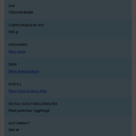
styrning
ut
EAN
över
N
7350141630288
tid
o
Robust
s
FÖRPACKNINGENS VIKT
kompositrigg
m
555 g
och
ce
Power
av
VARUMÄRKE
Prop
a
Minn Kota
tål
g
stötar
K
och
l
SERIE
vegetation
i
Minn Kota Endura
i
4
vattnet
vi
MODELL
Fem
u
Minn Kota Endura Max
framåt
at
och
s
tre
lä
VIKTIGA ELMOTOREGENSKAPER
backlägen
ut
Med justerbar rigglängd
ger
T
kontrollerad
D
MOTORKRAFT
manövrering
ä
580 W
vid
et