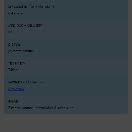
eller
de
för
u
REKOMMENDERAD BÅTLÄNGD
att
u
6.4 meter
ta
a
tendern
D
MED DÖDMANSGREPP
in
g
Nej
till
T
bryggan.
D
DISPLAY
Motorn
til
Ja, batteristatus
är
et
avsedd
pr
för
a
TILT & TRIM
sötvatten
fö
Tiltbar
och
d
går
fl
PASSAR TYP AV VATTEN
svalt
s
Sötvatten
och
o
tyst,
m
vilket
bå
INGÅR
skapar
Vä
Elmotor, batteri, batterilåda & kabelskor
lugn
k
ombord
ef
och
st
stör
f