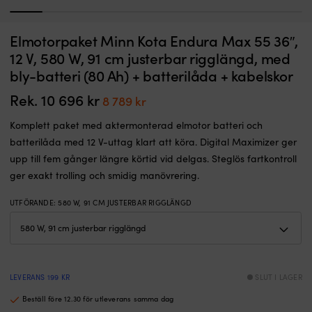
1
2
3
4
5
6
7
8
9
Komplett
12
Elmotorpaket Minn Kota Endura Max 55 36″,
Elmotorpaket Minn Kota Endura C2 30 30", 12 V, 380 W, 76 cm justerbar
S
elutombordarpaket
V
rigglängd, med bly-batteri (80 Ah) + batterilåda + kabelskor
12 V, 580 W, 91 cm justerbar rigglängd, med
för
k
bly-batteri (80 Ah) + batterilåda + kabelskor
I LAGER
aktermontering
fö
Det
Det
6 396
kr
5 499
kr
som
st
ursprungliga
nuvarande
Rek.
10 696
kr
Det
Det
8 789
kr
gör
o
priset
priset
ursprungliga
nuvarande
dig
f
var:
är:
Komplett paket med aktermonterad elmotor batteri och
startklar.
i
priset
priset
6 396 kr.
5 499 kr.
Batterilådan
s
batterilåda med 12 V-uttag klart att köra. Digital Maximizer ger
var:
är:
har
ba
upp till fem gånger längre körtid vid delgas. Steglös fartkontroll
10
8
dubbla
Fö
ger exakt trolling och smidig manövrering.
12
ko
696 kr.
789 kr.
V-
tå
UTFÖRANDE
:
580 W, 91 CM JUSTERBAR RIGGLÄNGD
uttag
å
och
d
inbyggda
o
säkringar
k
för
m
ekolod,
i
LEVERANS 199 KR
SLUT I LAGER
mobil
4
eller
vi
Beställ före 12.30 för utleverans samma dag