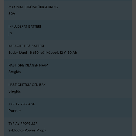
som
ä
MAXIMAL STRÖMFÖRBRUKNING
gör
hu
50A
båtlivet
o
enkelt
h
INKLUDERAT BATTERI
och
s
Ja
tyst.
s
Den
in
passar
fö
KAPACITET PÅ BATTERI
perfekt
e
Tudor Dual TR350, vått/öppet, 12 V, 80 Ah
för
el
kortare
v
HASTIGHETSLÄGEN FRAM
turer,
o
Steglös
lek
pr
i
D
viken
fö
HASTIGHETSLÄGEN BAK
och
pl
Steglös
fiske,
ä
och
a
TYP AV REGLAGE
fungerar
fö
Rorkult
lika
in
bra
d
TYP AV PROPELLER
som
ba
2-bladig (Power Prop)
trollingmotor
bl