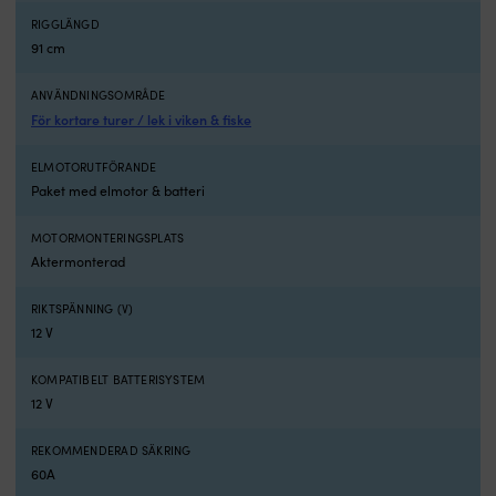
fiske
k
RIGGLÄNGD
Batterilådans
12
91 cm
dubbla
V
uttag
st
driver
o
ANVÄNDNINGSOMRÅDE
ekolod
fö
För kortare turer / lek i viken & fiske
mobil
fö
och
fr
ELMOTORUTFÖRANDE
kylväska
m
Paket med elmotor & batteri
under
g
dagen
ba
Användning
D
MOTORMONTERINGSPLATS
och
g
Aktermonterad
känsla
b
Minn
st
RIKTSPÄNNING (V)
Kota
til
12 V
Endura
m
C2
o
KOMPATIBELT BATTERISYSTEM
är
s
12 V
en
til
aktermonterad
u
elutombordare
o
REKOMMENDERAD SÄKRING
med
S
60A
rorkult
p