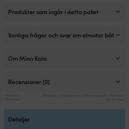
motor,
pl
batteri
h
Produkter som ingår i detta paket
och
å
batterilåda
pa
gör
u
dig
u
Vanliga frågor och svar om elmotor båt
startklar
a
12
T
V
k
system
g
Om Minn Kota
med
d
batteriindikator
e
hjälper
at
dig
m
planera
b
Recensioner (0)
körningen
e
bättre
K
Teleskopisk
d
Artikelnr:
Kategorier:
Trollingmotorer
,
Aktermonterande
,
Elmotorer
,
P401000041
Utombordare
rorkult
b
och
el
tiltbar
pl
Detaljer
rigg
o
ger
a
bekväm
el