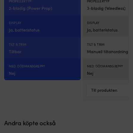
PROPELLERTYP
PROPELLERTYP
samt
2-bladig (Power Prop)
3-bladig (Weedless)
tre
bakåt
ger
DISPLAY
DISPLAY
fin
Ja, batteristatus
Ja, batteristatus
kontroll
vid
låg
TILT & TRIM
TILT & TRIM
fart.
Tiltbar
Manuell tiltanordning 9
Paketet
levereras
MED DÖDMANSGREPP?
MED DÖDMANSGREPP?
komplett
med
Nej
Nej
blybatteri
från
Tudor
Till produkten
Dual
på
12
V,
batterilåda
Andra köpte också
och
kabelskor.