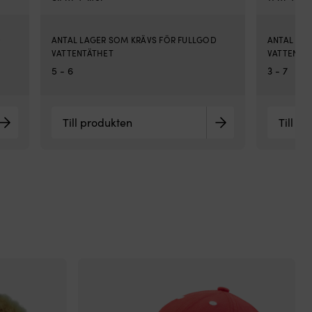
Twi
är
en
D
ANTAL LAGER SOM KRÄVS FÖR FULLGOD
ANTAL LA
lät
VATTENTÄTHET
VATTENTÄ
seg
för
5 - 6
3 - 7
da
när
väd
Till produkten
Till p
var
De
fun
utm
på
dä
vid
kus
seg
i
mot
un
fis
ell
på