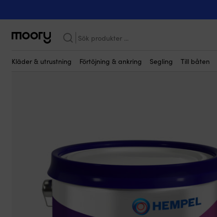
Kanske någon av dessa produkter kan i
Båtvård & underhåll
-
Färg, lack & fernissor
-
Grundfärger & prim
Sök
efter:
Kläder & utrustning
Förtöjning & ankring
Segling
Till båten