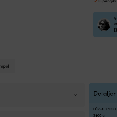
Supernöjda
 Coat Kit
F
p
0
mpel
Detaljer
r
FÖRPACKNINGE
3400 g