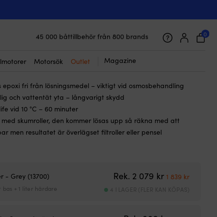
☓
ndfärg Hempel High Protect II
0
45 000 båttillbehör från 800 brands
9
kr
Det
Det
från
799
kr
Galet snabb frakt & superenkel prisgaranti
ursprungliga
nuvarande
Supernöjda kunder – 4.7/5 på Trustpilot
Magazine
lmotorer
Motorsök
Outlet
g för behandling av plastbest på plast och korrosionsskydd på
priset
priset
var:
är:
epoxi fri från lösningsmedel – viktigt vid osmosbehandling
889 kr.
från
lig och vattentät yta – långvarigt skydd
799 kr.
life vid 10 °C – 60 minuter
 med skumroller, den kommer lösas upp så räkna med att
r men resultatet är överlägset filtroller eller pensel
Det ursprunglig
Det nuva
Rek.
2 079
kr
ter - Grey (13700)
1 839
kr
er bas + 1 liter härdare
4 I LAGER (FLER KAN KÖPAS)
Det ursprungl
Det nuva