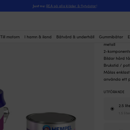
ntressera dig?
ers
-
Epoxiprimers
-
Epoxigrundfärg Hempel High Protect II
Just nu:
REA på alla kläder & flytvästar
!
Epoxigru
Rek.
88
Till motorn
I hamn & iland
Båtvård & underhåll
Gummibåtar
E
Epoxigrundfär
(1)
metall
2-komponents 
Bildar hård tå
Brukstid / pot
Målas enklast
använda ett pa
UTFÖRANDE
2.5 li
1.5 lit