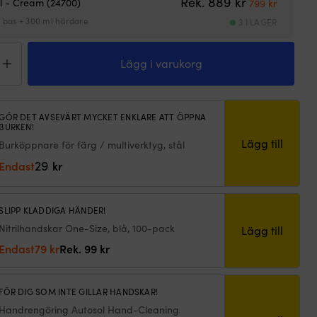
Rek.
889
kr
l - Cream (24700)
799
kr
 bas + 300 ml härdare
3 I LAGER
xigrundfärg
pel
Lägg i varukorg
h
ect
ngd
GÖR DET AVSEVÄRT MYCKET ENKLARE ATT ÖPPNA
BURKEN!
Lägg till
Burköppnare för färg / multiverktyg, stål
29
Endast
kr
SLIPP KLADDIGA HÄNDER!
Nitrilhandskar One-Size, blå, 100-pack
Lägg till
Det
Det
Endast
79
kr
Rek.
99
kr
ursprungliga
nuvarande
priset
priset
FÖR DIG SOM INTE GILLAR HANDSKAR!
var:
är:
99 kr.
79 kr.
Handrengöring Autosol Hand-Cleaning