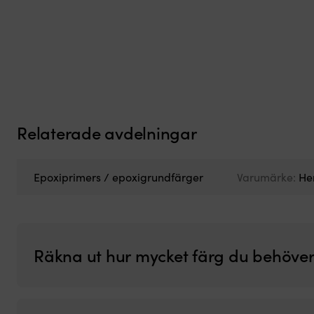
Övergångsfärg / epoxigrundfärg International B-Free Conversion
409
kr
Relaterade avdelningar
Epoxiprimers / epoxigrundfärger
Varumärke:
He
Räkna ut hur mycket färg du behöve