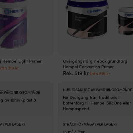
 Hempel Light Primer
Övergångsfärg / epoxigrundfärg
Det
Det
Hempel Conversion Primer
från
319
kr
ursprungliga
nuvarande
Det
Det
Rek.
519
kr
från
515
kr
priset
priset
ursprungliga
nuvarand
var:
är:
priset
priset
349 kr.
från
var:
är:
HUVUDSAKLIGT ANVÄNDNINGSOMRÅDE
 ANVÄNDNINGSOMRÅDE
319 kr.
519 kr.
från
För övergång från traditionell
g av skrov (plast &
515 kr.
bottenfärg till Hempel SilicOne eller
Hempaspeed
 (PER LAGER)
STRÄCKFÖRMÅGA (PER LAGER)
15 m² / liter