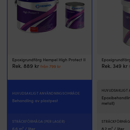
Epoxigrundfärg Hempel High Protect II
Epoxigrundfärg
Det
Det
Rek.
889
kr
Rek.
349
kr
från
799
kr
ursprungliga
nuvarande
priset
priset
var:
är:
889 kr.
från
HUVUDSAKLIGT
799 kr.
HUVUDSAKLIGT ANVÄNDNINGSOMRÅDE
Epoxibehandlin
Behandling av plastpest
metall)
STRÄCKFÖRMÅGA (PER LAGER)
STRÄCKFÖRMÅGA
6.6 m² / liter
8.2 m² / liter