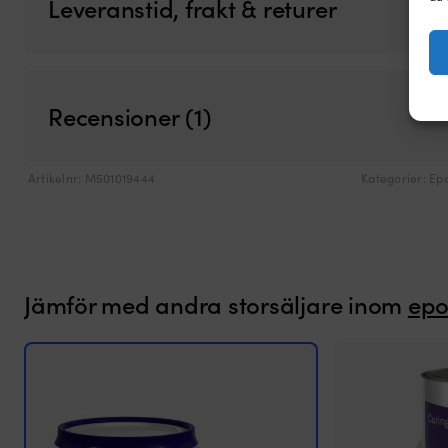
Leveranstid, frakt & returer
Recensioner (1)
Artikelnr:
M501019444
Kategorier:
Ep
Jämför med andra storsäljare inom
epo