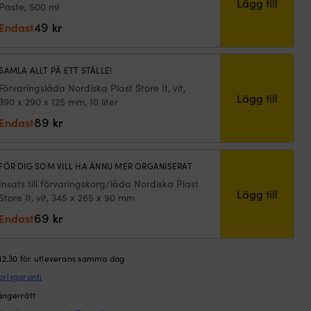
Lägg till
Paste, 500 ml
49
Endast
kr
SAMLA ALLT PÅ ETT STÄLLE!
Förvaringslåda Nordiska Plast Store It, vit,
Lägg till
390 x 290 x 125 mm, 10 liter
89
Endast
kr
FÖR DIG SOM VILL HA ÄNNU MER ORGANISERAT
Insats till förvaringskorg/låda Nordiska Plast
Lägg till
Store It, vit, 345 x 265 x 90 mm
69
Endast
kr
 12.30 för utleverans samma dag
prisgaranti
ångerrätt