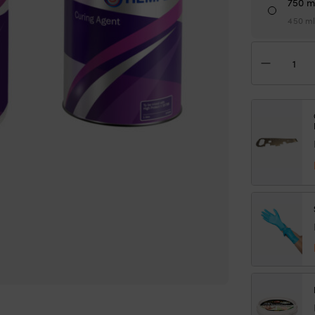
750 m
450 ml
Epo
Hem
Hig
Prot
II
mä