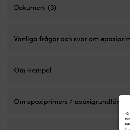
Dokument (3)
Vanliga frågor och svar om epoxipri
Om Hempel
Om epoxiprimers / epoxigrundfärger
För
kom
som
du 