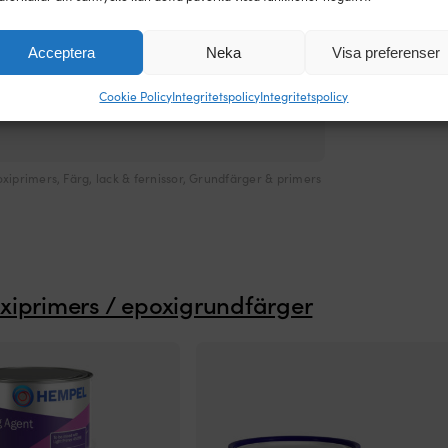
Acceptera
Neka
Visa preferenser
Cookie Policy
Integritetspolicy
Integritetspolicy
oxiprimers
,
Färg, lack & fernissor
,
Grundfärger & primers
xiprimers / epoxigrundfärger