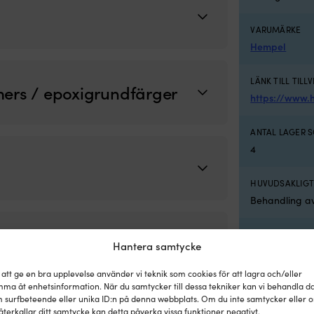
VARUMÄRKE
Hempel
LÄNK TILL TILL
mers / epoxigrundfärger
https://www.
ANTAL LAGER 
4
HUVUDSAKLIG
Behandling av
STRÄCKFÖRMÅG
Hantera samtycke
6.6 m² / liter
 att ge en bra upplevelse använder vi teknik som cookies för att lagra och/eller
ma åt enhetsinformation. När du samtycker till dessa tekniker kan vi behandla d
 surfbeteende eller unika ID:n på denna webbplats. Om du inte samtycker eller 
återkallar ditt samtycke kan detta påverka vissa funktioner negativt.