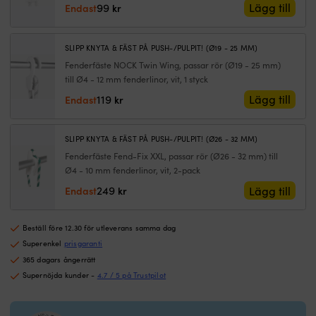
99
14
Lägg till
Endast
kr
centimeter
ger
snabb,
SLIPP KNYTA & FÄST PÅ PUSH-/PULPIT! (Ø19 - 25 MM)
säker
Fenderfäste NOCK Twin Wing, passar rör (Ø19 - 25 mm)
upphängning
till Ø4 - 12 mm fenderlinor, vit, 1 styck
på
119
Lägg till
Endast
kr
sekunder.
1.5
meter
längd
SLIPP KNYTA & FÄST PÅ PUSH-/PULPIT! (Ø26 - 32 MM)
gör
Fenderfäste Fend-Fix XXL, passar rör (Ø26 - 32 mm) till
höjdjustering
Ø4 - 10 mm fenderlinor, vit, 2-pack
av
249
Lägg till
Endast
kr
fendrar
enkel
ombord.
Beställ före 12.30 för utleverans samma dag
Dubbelt
Superenkel
prisgaranti
16‑flätad
365 dagars ångerrätt
polyester
känns
Supernöjda kunder -
4.7 / 5 på Trustpilot
mjuk
och
ligger