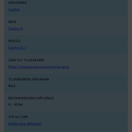
VARUMÄRKE
hänga
Castro
upp
och
justera
SERIE
dina
Castro G
fendrar.
Längden
MODELL
1.5
Castro G-1
meter
ger
dig
LÄNK TILL TILLVERKAREN
bra
https://www.ipcastro.com/en/g-serie
spelrum
längs
TILLVERKARENS FÄRGNAMN
relingen
Azul
och
fungerar
REKOMMENDERAD BÅTLÄNGD
lika
0 – 10 fot
bra
i
hamn
TYP AV TOPP
som
Ihålig topp (billigast)
vid