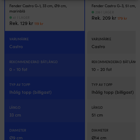
förtöjningslinorna.
Fender Castro G-1, 33 cm, Ø9 cm,
Fender Castro G-3, 51 cm, Ø
Enkel
marinblå
montering
239 I LAGER
Det
Det
Rek.
209
kr
ombord
41 I LAGER
179
kr
Det
Det
Rek.
129
kr
ursprungl
nuva
119
kr
Fästningen
ursprungliga
nuvarande
priset
priset
går
priset
priset
var:
är:
snabbt:
VARUMÄRKE
var:
är:
VARUMÄRKE
209 kr.
179 kr
för
129 kr.
119 kr.
Castro
Castro
öglan
genom
fenderns
REKOMMENDERAD BÅTLÄNGD
REKOMMENDERAD BÅTLÄNG
hål
0 - 10 fot
10 - 20 fot
och
tillbaka
i
TYP AV TOPP
TYP AV TOPP
sig
Ihålig topp (billigast)
Ihålig topp (billigast)
själv
–
klart.
LÄNGD
LÄNGD
Vill
33 cm
51 cm
du
knopa
i
DIAMETER
DIAMETER
fendern
Ø9 cm
Ø14 cm