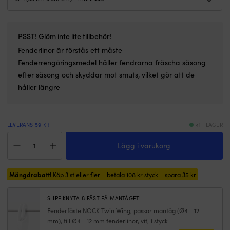
polyestern
är
mjuk
i
PSST! Glöm inte lite tillbehör!
handen.
Levereras
Fenderlinor
är förstås ett måste
i
Fenderrengöringsmedel
håller fendrarna fräscha säsong
2‑pack
efter säsong och skyddar mot smuts, vilket gör att de
och
håller längre
finns
i
Ø6
eller
LEVERANS 59 KR
41 I LAGER
Ø8
Fender
mm
Lägg i varukorg
Castro
med
G-
brottlast
1,
upp
Mängdrabatt!
33
Köp 3 st eller fler – betala
108
kr
styck – spara
35
kr
till
cm,
1210
Ø9
kg.
SLIPP KNYTA & FÄST PÅ MANTÅGET!
cm,
|
Fenderfäste NOCK Twin Wing, passar mantåg (Ø4 - 12
marinblå
Splitsad
mm), till Ø4 - 12 mm fenderlinor, vit, 1 styck
mängd
ögla