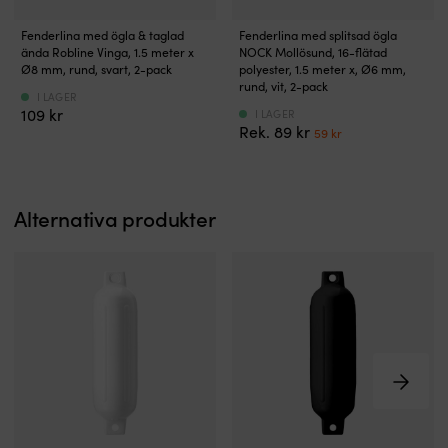
relingsräcke
Färdig
Fenderlina
för
Fenderlina med ögla & taglad
Fenderlina med splitsad ögla
fenderlina
med
ända Robline Vinga, 1.5 meter x
NOCK Mollösund, 16-flätad
en
i
14
Ø8 mm, rund, svart, 2-pack
polyester, 1.5 meter x, Ø6 mm,
ren
2-
cm
rund, vit, 2-pack
och
I LAGER
pack
splitsad
pålitlig
109
kr
I LAGER
med
ögla
Det
Det
89
kr
upphängning
59
kr
ögla
för
ursprungliga
nuvarande
utan
och
snabb
priset
priset
krångel.
taglad
och
var:
är:
Välj
ände
säker
89 kr.
59 kr.
diameter
Alternativa produkter
för
upphängning.
Ø
snabb
1,5
6
montering.
m
millimeter,
Flätad
längd
brottlast
polyester
gör
790
ger
höjdjustering
kilogram
slitstyrka
enkel
–
och
och
smidig
är
den
och
skonsam
dubbelt
lätt
mot
16‑flätade
att
skrovet.
polyestern
hantera.
1,5
är