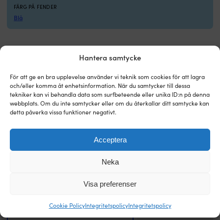
innehåller
FÄRG PÅ FENDER
2
Blå
fenderlinor
med
ögla
–
Hantera samtycke
klart
Jämför med andra storsäljare inom
att
cylinderfendrar (klassiska båtfendrar)
För att ge en bra upplevelse använder vi teknik som cookies för att lagra
lägga
och/eller komma åt enhetsinformation. När du samtycker till dessa
ombord
tekniker kan vi behandla data som surfbeteende eller unika ID:n på denna
direkt.
webbplats. Om du inte samtycker eller om du återkallar ditt samtycke kan
Finns
detta påverka vissa funktioner negativt.
i
blå,
svart
Acceptera
och
vit
Neka
så
du
kan
Visa preferenser
matcha
resten
Cookie Policy
Integritetspolicy
Integritetspolicy
av