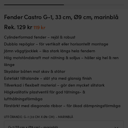
1
2
Fenderlina
Kl
Fender Castro G-1, 33 cm, Ø9 cm, marinblå
Fenderlina med splitsad ögla NOCK Mollösund, 16-flätad polyester, 1.5
F
med
fl
meter x, Ø8 mm, rund, blå, 2-pack
14
ny
Rek.
129
kr
Det
Det
119
kr
I LAGER
cm
fö
ursprungliga
nuvarande
Det
Det
99
kr
69
kr
splitsad
bå
Cylinderformad fender – rejäl & robust
ursprungliga
nuvarande
priset
priset
ögla
Ti
Dubbla repöglor – för vertikalt eller horisontellt montage
priset
priset
var:
är:
för
i
var:
är:
Jämn väggtjocklek – lika stark längs hela fendern
snabb
hö
129 kr.
119 kr.
99 kr.
69 kr.
Hög motståndskraft mot nötning & solljus – håller sig hel & ren
och
k
säker
L
länge
upphängning.
st
Skyddar båten mot skav & stötar
1,5
Estetiskt tilltalande – slät yta med glansig finish
m
Tillverkad i flexibelt material – gör den mycket slitstark
längd
gör
Högkvalitativ plastventil för god tätnings- &
höjdjustering
lufthållningsförmåga
enkel
Förstärkt med diagonala ribbor – för ökad dämpningsförmåga
och
den
UTFÖRANDE
:
G-1 (33 CM X Ø9 CM) - MARINBLÅ
dubbelt
16‑flätade