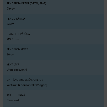
tilläggning
FENDERDIAMETER (DETALJERAT)
längs
Ø9 cm
en
brygga.
Den
FENDERLÄNGD
dubbelt
33 cm
16‑flätade
polyestermanteln
DIAMETER PÅ ÖGA
känns
Ø9.5 mm
mjuk
i
FENDEROMKRETS
handen
28 cm
och
ger
en
VENTILTYP
följsam
Utan backventil
tamp
som
UPPHÄNGNINGSMÖJLIGHETER
är
Vertikalt & horisontellt (2 ögon)
smidig
att
KVALITETSNIVÅ
hantera.
Standard
Varje
förpackning