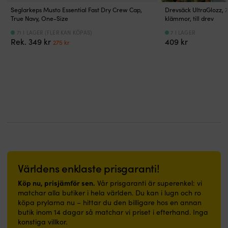
från
glansig
glansig
&
–
smidig
mot
Seglarkeps Musto Essential Fast Dry Crew Cap,
Drevsäck UltraGlozz, 
fabrik
finish
finish
solljus
+50°C
hantering
handen.
True Navy, One-Size
klämmor, till drev
–
Tillverkad
Tillverkad
–
–
och
Levereras
därför
71 I LAGER (FLER KAN KÖPAS)
7 I LAGER
i
i
håller
vilken
stabil
i
Det
Det
får
Rek.
349
kr
409
kr
275
kr
flexibelt
flexibelt
sig
grej
form.
2‑pack
ursprungliga
nuvarande
du
material
material
hel
“POLYMATIQ”
Tvåpack
så
priset
priset
mer
–
–
&
–
låter
du
var:
är:
kvalitet
gör
gör
ren
tillverkningsteknik
dig
får
349 kr.
275 kr.
för
den
den
länge
för
rigga
ett
pengarna.
mycket
mycket
Skyddar
högsta
flera
färdigt
slitstark
slitstark
båten
kvalitet
fendrar
par.
Högkvalitativ
Högkvalitativ
mot
Helblå
utan
Ø
plastventil
plastventil
skav
–
extra
6
för
för
&
stilren
knutar.
eller
god
god
stötar
design
Välj
Ø
tätnings-
tätnings-
Estetiskt
Skyddar
Ø6
8
&
&
tilltalande
båten
eller
millimeter
Världens enklaste prisgaranti!
lufthållningsförmåga
lufthållningsförmåga
–
mot
Ø8
med
Förstärkt
Förstärkt
slät
skav
mm
brottlast
Köp nu, prisjämför sen.
Vår prisgaranti är superenkel: vi
med
med
yta
&
efter
upp
matchar alla butiker i hela världen. Du kan i lugn och ro
diagonala
diagonala
med
stötar
båtens
till
köpa prylarna nu – hittar du den billigare hos en annan
ribbor
ribbor
glansig
–
storlek
1210
butik inom 14 dagar så matchar vi priset i efterhand. Inga
–
–
finish
en
och
kilogram.
konstiga villkor.