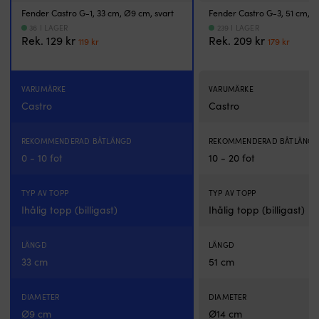
eller
Fender Castro G-1, 33 cm, Ø9 cm, svart
Fender Castro G-3, 51 cm, Ø
reling
Ø
36 I LAGER
239 I LAGER
Det
Det
Det
Det
Rek.
129
kr
Rek.
209
kr
26
119
kr
179
kr
ursprungliga
nuvarande
ursprungl
nuva
-
priset
priset
priset
priset
32
var:
är:
var:
är:
millimeter
VARUMÄRKE
VARUMÄRKE
129 kr.
119 kr.
209 kr.
179 kr
och
Castro
Castro
passar
fenderlinor
Ø
REKOMMENDERAD BÅTLÄNGD
REKOMMENDERAD BÅTLÄNG
4
0 - 10 fot
10 - 20 fot
-
10
millimeter.
TYP AV TOPP
TYP AV TOPP
Fästena
Ihålig topp (billigast)
Ihålig topp (billigast)
är
vita,
tillverkade
LÄNGD
LÄNGD
i
33 cm
51 cm
plast
med
mycket
DIAMETER
DIAMETER
hög
Ø9 cm
Ø14 cm