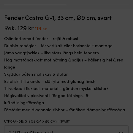
1
2
Fenderfäste
Fö
Fender Castro G-1, 33 cm, Ø9 cm, svart
Fenderfäste Fend-Fix XL, passar rör (Ø20 - 25 mm), till Ø4 - 8 mm
F
som
m
fenderlinor, vit, 2-pack
m
gör
sp
Rek.
129
kr
Det
Det
119
kr
I LAGER
att
ö
ursprungliga
nuvarande
Det
Det
229
kr
218
kr
du
–
Cylinderformad fender – rejäl & robust
ursprungliga
nuvarande
priset
priset
kan
p
Dubbla repöglor – för vertikalt eller horisontellt montage
priset
priset
var:
är:
sätta
fö
var:
är:
Jämn väggtjocklek – lika stark längs hela fendern
fast
al
129 kr.
119 kr.
229 kr.
218 kr.
Hög motståndskraft mot nötning & solljus – håller sig hel & ren
och
t
justera
a
länge
fendrar
fö
Skyddar båten mot skav & stötar
med
L
Estetiskt tilltalande – slät yta med glansig finish
en
p
Tillverkad i flexibelt material – gör den mycket slitstark
hand.
2
Höjd
m
Högkvalitativ plastventil för god tätnings- &
och
ä
lufthållningsförmåga
sida
pe
Förstärkt med diagonala ribbor – för ökad dämpningsförmåga
ändras
til
snabbt
n
UTFÖRANDE
:
G-1 (33 CM X Ø9 CM) - SVART
utan
b
att
o