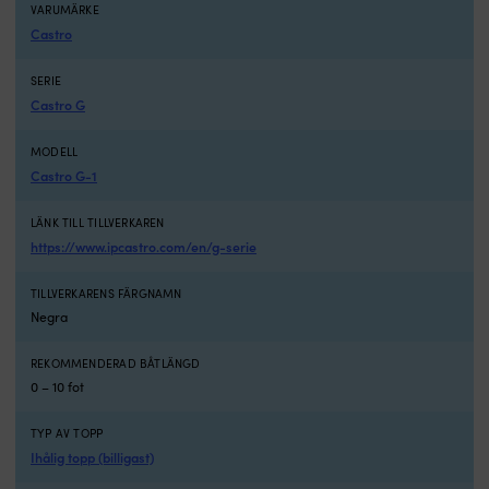
VARUMÄRKE
ena
Castro
handen
fri
för
SERIE
tamp,
Castro G
båtshake
eller
MODELL
nästa
Castro G-1
fender.
Välj
rätt
LÄNK TILL TILLVERKAREN
utförande
https://www.ipcastro.com/en/g-serie
Skillnaden
mellan
TILLVERKARENS FÄRGNAMN
M,
Negra
XL
och
REKOMMENDERAD BÅTLÄNGD
XXL
0 – 10 fot
är
var
fästet
TYP AV TOPP
ska
Ihålig topp (billigast)
sitta