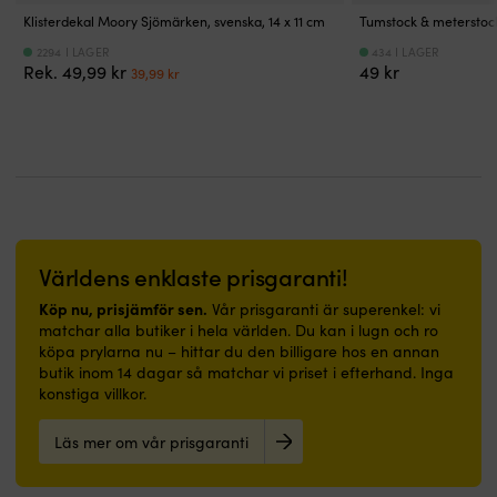
glansig
glansig
&
–
smidig
Högkvalitativ
Klisterdekal Moory Sjömärken, svenska, 14 x 11 cm
Tumstock & meterstock 
finish
finish
solljus
+50°C
hantering
polyester
Tillverkad
Tillverkad
2294 I LAGER
434 I LAGER
–
–
och
i
Det
Det
Rek.
49,99
kr
49
kr
39,99
kr
i
i
håller
vilken
stabil
fint
ursprungliga
nuvarande
flexibelt
flexibelt
sig
grej
form.
flätat
priset
priset
material
material
hel
“POLYMATIQ”
Tvåpack
utförande
var:
är:
–
–
&
–
låter
–
49,99 kr.
39,99 kr.
gör
gör
ren
tillverkningsteknik
dig
mjuk
den
den
länge
för
rigga
mot
mycket
mycket
Skyddar
högsta
flera
handen
slitstark
slitstark
båten
kvalitet
fendrar
24-
Högkvalitativ
Högkvalitativ
mot
Helblå
utan
flätat
plastventil
plastventil
skav
–
extra
hölje
Världens enklaste prisgaranti!
för
för
&
stilren
knutar.
och
god
god
Köp nu, prisjämför sen.
stötar
design
Vår prisgaranti är superenkel: vi
Välj
8-
tätnings-
tätnings-
Estetiskt
Skyddar
matchar alla butiker i hela världen. Du kan i lugn och ro
Ø6
flätad
&
&
tilltalande
båten
köpa prylarna nu – hittar du den billigare hos en annan
eller
kärna
lufthållningsförmåga
lufthållningsförmåga
–
mot
butik inom 14 dagar så matchar vi priset i efterhand. Inga
Ø8
ger
Förstärkt
Förstärkt
slät
skav
konstiga villkor.
mm
god
med
med
yta
&
efter
elasticitet
diagonala
diagonala
med
stötar
båtens
för
Läs mer om vår prisgaranti
ribbor
ribbor
glansig
–
storlek
minskade
–
–
finish
en
och
ryck