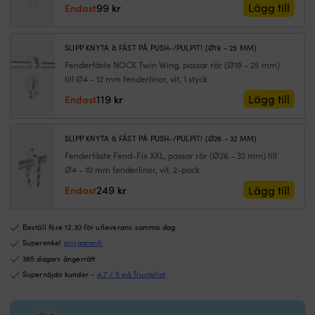
99
och
at
Lägg till
Endast
kr
sidjustering
hå
går
i
snabbt
Sp
SLIPP KNYTA & FÄST PÅ PUSH-/PULPIT! (Ø19 - 25 MM)
utan
ö
Fenderfäste NOCK Twin Wing, passar rör (Ø19 - 25 mm)
att
i
till Ø4 - 12 mm fenderlinor, vit, 1 styck
knyta
e
119
Lägg till
Endast
kr
om.
ä
Fjädrande
g
spärrklack
m
hjälper
til
SLIPP KNYTA & FÄST PÅ PUSH-/PULPIT! (Ø26 - 32 MM)
fästet
s
Fenderfäste Fend-Fix XXL, passar rör (Ø26 - 32 mm) till
att
fa
Ø4 - 10 mm fenderlinor, vit, 2-pack
stanna
i
249
Lägg till
Endast
kr
på
po
plats.
Hö
UV-
po
Beställ före 12.30 för utleverans samma dag
stabil
i
Superenkel
prisgaranti
plast
fi
365 dagars ångerrätt
tål
fl
aktiv
u
Supernöjda kunder -
4.7 / 5 på Trustpilot
användning
–
ombord
m
över
m