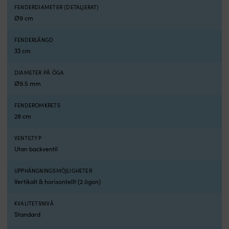
och
FENDERDIAMETER (DETALJERAT)
vilka
Ø9 cm
diametrar
det
passar.
FENDERLÄNGD
M
33 cm
används
på
DIAMETER PÅ ÖGA
mantåg
Ø9.5 mm
Ø
4
FENDEROMKRETS
-
28 cm
8
millimeter
och
VENTILTYP
passar
Utan backventil
fenderlinor
Ø
UPPHÄNGNINGSMÖJLIGHETER
4
Vertikalt & horisontellt (2 ögon)
-
8
KVALITETSNIVÅ
millimeter.
Standard
XL
används