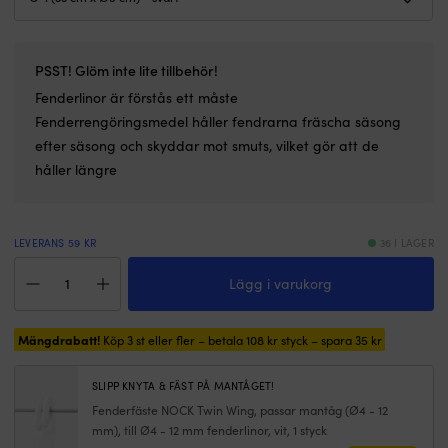
knyta
s
om.
l
Fjädrande
s
spärrklack
G
PSST! Glöm inte lite tillbehör!
och
p
UV-
10
Fenderlinor
är förstås ett måste
stabil
m
Fenderrengöringsmedel
håller fendrarna fräscha säsong
plast
r
efter säsong och skyddar mot smuts, vilket gör att de
gör
til
håller längre
fästet
b
säkert
p
över
u
tid.
til
LEVERANS 59 KR
36 I LAGER
|
1
Fender
Fäst
t
Lägg i varukorg
Castro
och
–
G-
justera
lä
1,
fendrar
o
Mängdrabatt!
33
Köp 3 st eller fler – betala
108
kr
styck – spara
35
kr
med
s
cm,
en
at
Ø9
hand
h
SLIPP KNYTA & FÄST PÅ MANTÅGET!
cm,
vid
m
Fenderfäste NOCK Twin Wing, passar mantåg (Ø4 - 12
svart
tilläggning.
li
mm), till Ø4 - 12 mm fenderlinor, vit, 1 styck
mängd
Höjd-
t