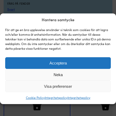
på
FÄRG PÅ FENDER
rör,
Svart
pulpit
eller
Hantera samtycke
reling
Ø
För att ge en bra upplevelse använder vi teknik som cookies för att lagra
20
Jämför med andra storsäljare inom
och/eller komma åt enhetsinformation. När du samtycker till dessa
-
tekniker kan vi behandla data som surfbeteende eller unika ID:n på denna
cylinderfendrar (klassiska båtfendrar)
25
webbplats. Om du inte samtycker eller om du återkallar ditt samtycke kan
millimeter
detta påverka vissa funktioner negativt.
och
passar
fenderlinor
Acceptera
Ø
4
Neka
-
8
Visa preferenser
millimeter.
XXL
används
Cookie Policy
Integritetspolicy
Integritetspolicy
på
rör,
pulpit