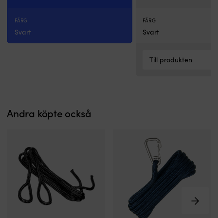
UV-
stabilitet
FÄRG
FÄRG
och
Svart
Svart
levereras
med
2
stycken
Till produkten
fenderfästen
i
förpackningen.
https://youtu.be/eZZU9cQEd5g
Andra köpte också