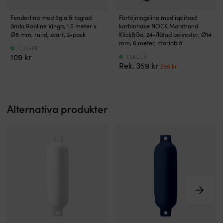
Färdig
Förtöjningslina
Fenderlina med ögla & taglad
Förtöjningslina med isplitsad
fenderlina
med
ända Robline Vinga, 1.5 meter x
karbinhake NOCK Marstrand
i
karbinhake
Ø8 mm, rund, svart, 2-pack
Klick&Go, 24-flätad polyester, Ø14
2-
–
mm, 6 meter, marinblå
I LAGER
pack
för
109
kr
I LAGER
med
flexibel
Det
Det
359
kr
259
kr
ögla
snabbfästning
ursprungliga
nuvarande
och
i
priset
priset
taglad
brygga
var:
är:
ände
eller
359 kr.
259 kr.
Alternativa produkter
för
bom
snabb
–
montering.
”Klick&Go”
Flätad
Längden
polyester
på
ger
6
slitstyrka
meter
och
funkar
är
toppen
skonsam
till
mot
alla
skrovet.
typer
1,5
av