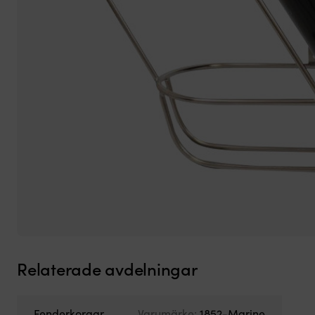
Relaterade avdelningar
Fenderkorgar
Varumärke:
1852-Marine