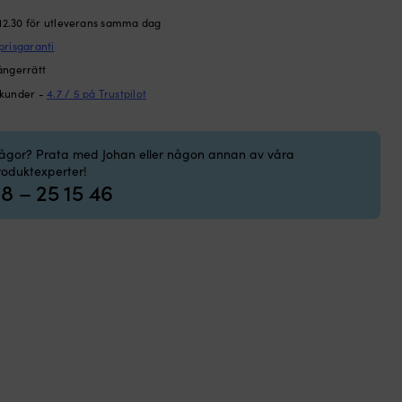
 12.30 för utleverans samma dag
prisgaranti
ångerrätt
 kunder -
4.7 / 5 på Trustpilot
rågor? Prata med Johan eller någon annan av våra
roduktexperter!
8 – 25 15 46