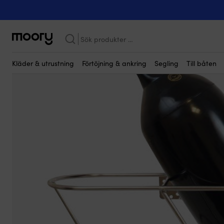
Kanske någon av dessa produkter kan i
Förtöjning & ankring
-
Fendrar
-
Fenderhållare
-
Fenderkorgar
-
F
Sök
efter:
Kläder & utrustning
Förtöjning & ankring
Segling
Till båten