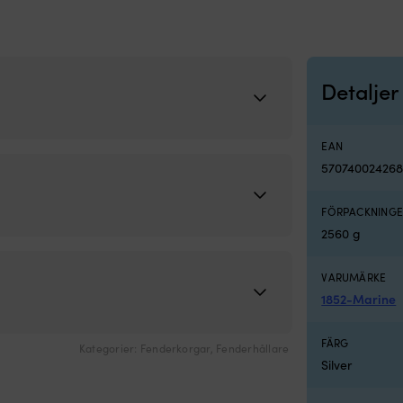
Detaljer
EAN
570740024268
FÖRPACKNINGE
2560 g
VARUMÄRKE
1852-Marine
FÄRG
Kategorier:
Fenderkorgar
,
Fenderhållare
Silver