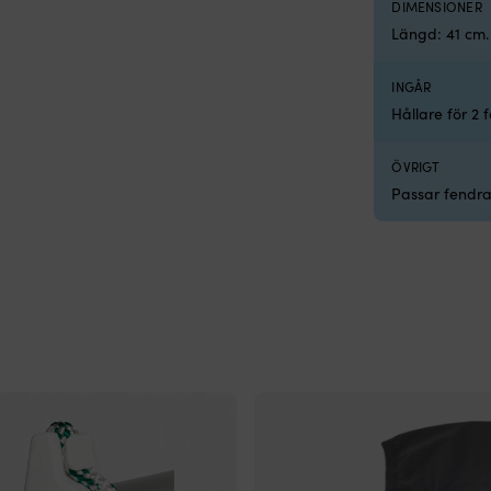
DIMENSIONER
ter, Ø14 mm, 8 meter, svart
Längd: 41 cm.
INGÅR
Hållare för 2
ÖVRIGT
Passar fendrar