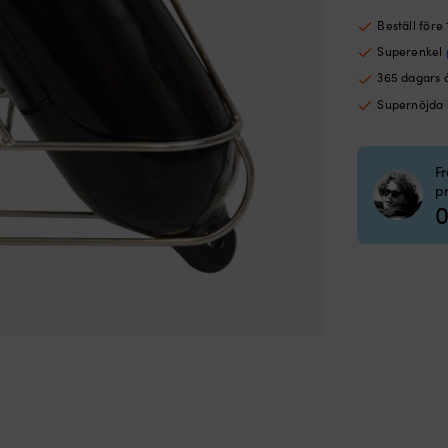
Beställ före
Superenkel
365 dagars 
Supernöjda
F
p
0