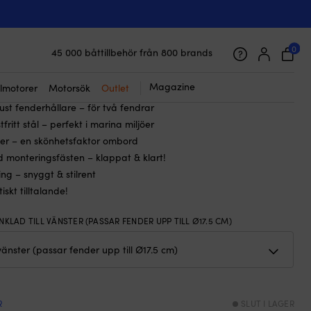
☓
ad till vänster
rg 1852-Marine, 41 cm, passar fendrar
, dubbel, vinklad till vänster
0
45 000 båttillbehör från 800 brands
Galet snabb frakt & superenkel prisgaranti
Supernöjda kunder – 4.7/5 på Trustpilot
Magazine
lmotorer
Motorsök
Outlet
bust fenderhållare – för två fendrar
stfritt stål – perfekt i marina miljöer
ser – en skönhetsfaktor ombord
 monteringsfästen – klappat & klart!
ing – snyggt & stilrent
iskt tilltalande!
INKLAD TILL VÄNSTER (PASSAR FENDER UPP TILL Ø17.5 CM)
R
SLUT I LAGER