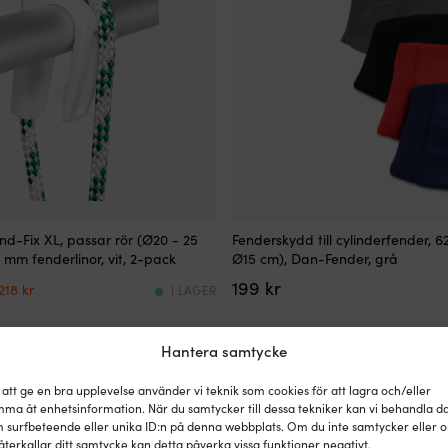
Fenderskydd
nd-Fix XL, passar rör (Ø20 - 25
Fenderskydd till cylinderfender, 6
för
8 mm fenderlinor, vit, 2-pack
Ø15 cm), Dan-Fender, grå
cylinderfender
Det
Det
199
kr
med
218
kr
I LAGER
ursprungliga
nuvarande
slimmad
priset
priset
passform
var:
är:
och
Hantera samtycke
229 kr.
218 kr.
hög
UV-
 att ge en bra upplevelse använder vi teknik som cookies för att lagra och/eller
beständighet
ma åt enhetsinformation. När du samtycker till dessa tekniker kan vi behandla d
som
 surfbeteende eller unika ID:n på denna webbplats. Om du inte samtycker eller 
håller
återkallar ditt samtycke kan detta påverka vissa funktioner negativt.