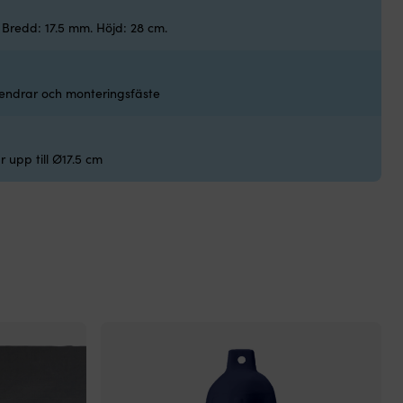
Fen
Fen
me
 Bredd: 17.5 mm. Höjd: 28 cm.
8
spl
I LAGER
ögl
so
 fendrar och monteringsfäste
mo
på
sek
Ru
 upp till Ø17.5 cm
oc
föl
för
br
gre
Sli
pol
ger
lån
liv
i
ma
mil
oc