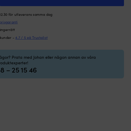
rfender,
 12.30 för utleverans samma dag
prisgaranti
ångerrätt
 kunder -
4.7 / 5 på Trustpilot
uip,
t
d
rågor? Prata med Johan eller någon annan av våra
roduktexperter!
8 – 25 15 46