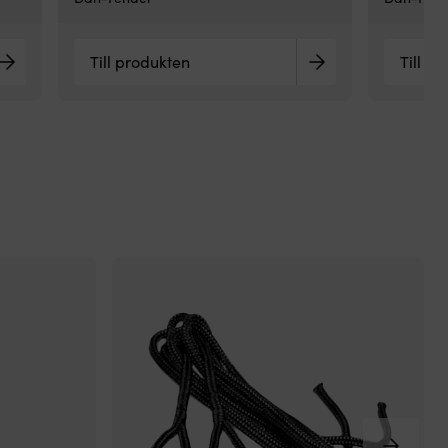
ök
dä
Till produkten
Till p