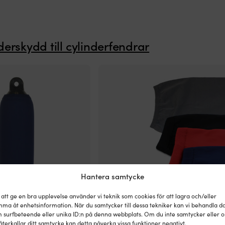
derskydd till cylinderfendrar
Hantera samtycke
 att ge en bra upplevelse använder vi teknik som cookies för att lagra och/eller
ma åt enhetsinformation. När du samtycker till dessa tekniker kan vi behandla d
 surfbeteende eller unika ID:n på denna webbplats. Om du inte samtycker eller 
l cylinderfender, 827 (76.5
Fenderskydd till cylinderfender, 827 (
återkallar ditt samtycke kan detta påverka vissa funktioner negativt.