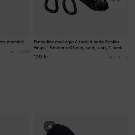
Färdig
S
 cm, marinblå
Fenderlina med ögla & taglad ända Robline
F
fenderlina
Vinga, 1.5 meter x Ø8 mm, rund, svart, 2-pack
i
e
I LAGER
109
kr
2-
f
I LAGER
pack
i
med
s
ögla
H
och
m
taglad
–
ände
h
för
l
snabb
6
montering.
Flätad
–
polyester
i
ger
f
slitstyrka
m