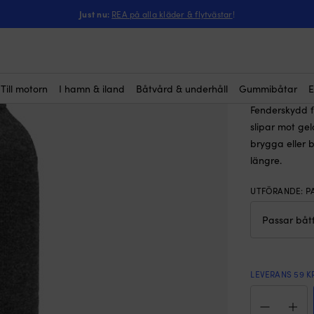
ntressera dig?
r
-
Fenderskydd till cylinderfender, Star 5 (90 x Ø30 cm), Fendequip, a
Just nu:
REA på alla kläder & flytvästar
!
Fendersk
(6)
cm), Fen
Rek.
62
Till motorn
I hamn & iland
Båtvård & underhåll
Gummibåtar
E
Fenderskydd f
slipar mot gel
brygga eller 
längre.
UTFÖRANDE
:
P
LEVERANS 59 K
Fende
till