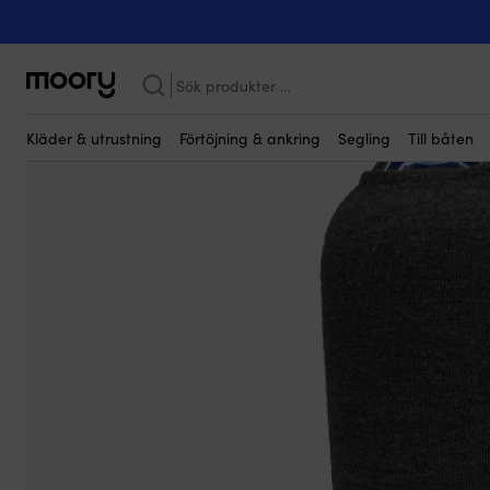
Kanske någon av dessa produkter kan i
Förtöjning & ankring
-
Fendrar
-
Fenderskydd
-
Till cylinderfendra
Outlet!
Sök
efter:
Kläder & utrustning
Förtöjning & ankring
Segling
Till båten