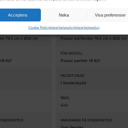
Dan-Fender, marinblå
cm x Ø20 cm), Dan-Fender, grå
239
kr
17 I LAGER
25 I 
Acceptera
Neka
Visa preferenser
Cookie Policy
Integritetspolicy
Integritetspolicy
STORLEK
er 76.5 cm x Ø20 cm
Passar båtfender 76.5 cm x Ø20 cm
FÖR MODELL
ill 827
Passar perfekt till 827
PACKSTORLEK
1 fenderskydd
FÄRG
Grå
FENDERSKYDD
VARUMÄRKE PÅ FENDERSKYDD
Dan-Fender