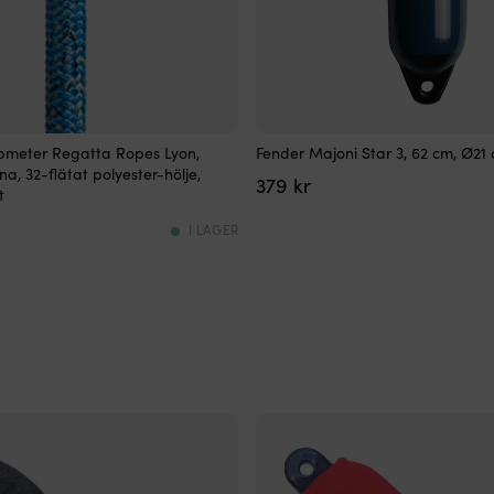
Stilren
öpmeter Regatta Ropes Lyon,
Fender Majoni Star 3, 62 cm, Ø21
&
a, 32-flätat polyester-hölje,
379
kr
enkel
t
fender
i
I LAGER
standardformat
Högkvalitativ
mässingsventil
–
håller
länge!
62
cm
–
idealisk
för
mellanstora