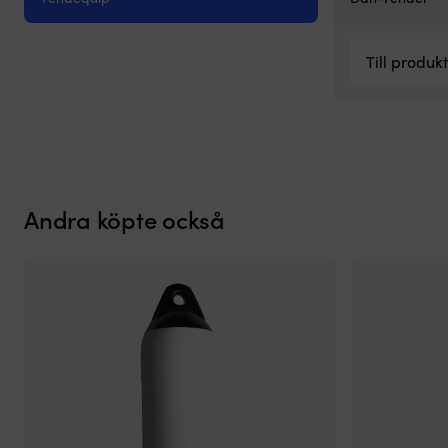
ökad
dämpningsförmåga
Till produk
Andra köpte också