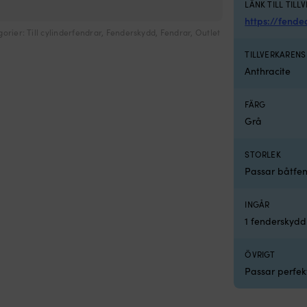
LÄNK TILL TILL
https://fend
gorier:
Till cylinderfendrar
,
Fenderskydd
,
Fendrar
,
Outlet
TILLVERKAREN
Anthracite
FÄRG
Grå
STORLEK
Passar båtfe
INGÅR
1 fenderskydd
ÖVRIGT
Passar perfekt 