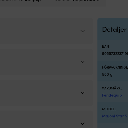
Detaljer
EAN
505573223719
FÖRPACKNINGE
580 g
VARUMÄRKE
Fendequip
MODELL
Majoni Star 5