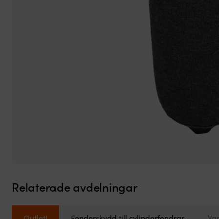
Relaterade avdelningar
Outlet!
Fenderskydd till cylinderfendrar
Va