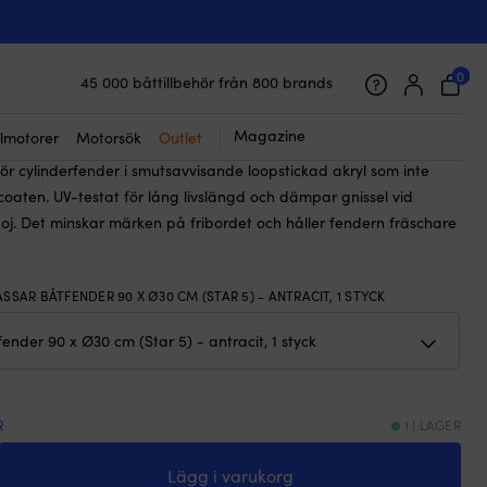
☓
ntracit
ydd till cylinderfender, Star 5 (90 x Ø30
dequip, antracit
0
45 000 båttillbehör från 800 brands
Galet snabb frakt & superenkel prisgaranti
9
kr
Det
Det
535
kr
Supernöjda kunder – 4.7/5 på Trustpilot
Magazine
lmotorer
Motorsök
Outlet
ursprungliga
nuvarande
ör cylinderfender i smutsavvisande loopstickad akryl som inte
priset
priset
coaten. UV-testat för lång livslängd och dämpar gnissel vid
var:
är:
boj. Det minskar märken på fribordet och håller fendern fräschare
629 kr.
535 kr.
ASSAR BÅTFENDER 90 X Ø30 CM (STAR 5) - ANTRACIT, 1 STYCK
R
1 I LAGER
rskydd
Lägg i varukorg