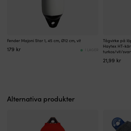
Stilren
Tamp
Fender Majoni Star 1, 45 cm, Ø12 cm, vit
Tågvirke på l
&
med
Haytex HT-kärn
179
kr
enkel
Haytex
I LAGER
turkos/vit/svar
fender
HT
21,99
kr
i
för
standardformat
duktiga
Högkvalitativ
nöjesseglare
mässingsventil
Kärna
–
i
håller
Haytex
länge!
HT
Alternativa produkter
45
ger
cm
god
–
stumhet
idealisk
(<5%)
för
–
lite
mindre