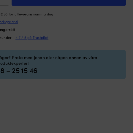
nderfender,
L
 12.30 för utleverans samma dag
prisgaranti
ångerrätt
 kunder -
4.7 / 5 på Trustpilot
.5
,
-
rågor? Prata med Johan eller någon annan av våra
er,
roduktexperter!
t
8 – 25 15 46
ngd