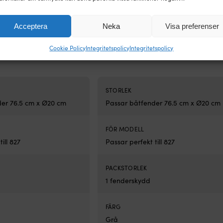
Acceptera
Neka
Visa preferenser
l cylinderfender, 827 (76.5
Fenderskydd till cylinderfender, 827 (
Dan-Fender, marinblå
cm x Ø20 cm), Dan-Fender, grå
Cookie Policy
Integritetspolicy
Integritetspolicy
239
kr
17 I LAGER
25 I 
STORLEK
er 76.5 cm x Ø20 cm
Passar båtfender 76.5 cm x Ø20 cm
FÖR MODELL
ill 827
Passar perfekt till 827
PACKSTORLEK
1 fenderskydd
FÄRG
Grå