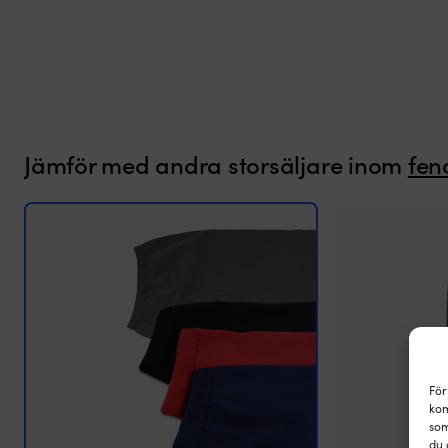
Jämför med andra storsäljare inom
fen
För
kom
som
du 