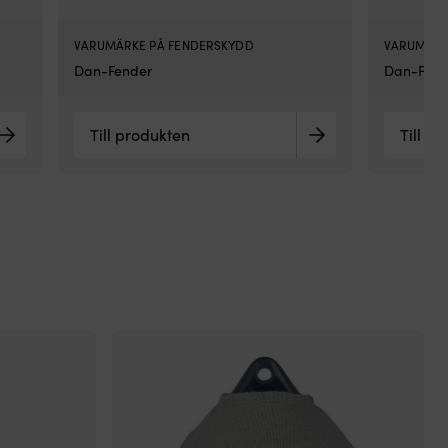
av
He
VARUMÄRKE PÅ FENDERSKYDD
VARUMÄRK
Du
Dan-Fender
Dan-Fend
fen
tes
för
lä
Till produkten
Till p
Sk
bå
mo
ska
&
stö
|
ht
htt