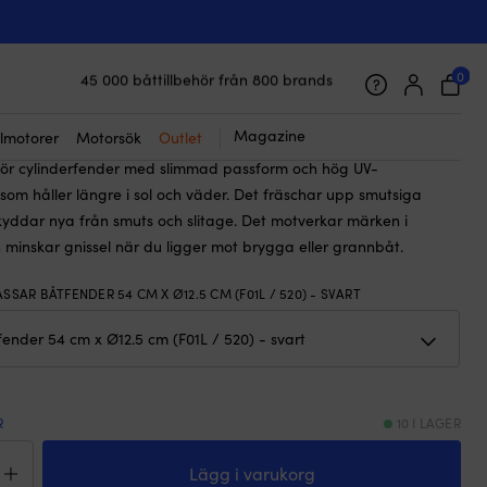
☓
-Fender, svart
ydd till cylinderfender, F01L / 520 (54
.5 cm), Dan-Fender, svart
0
45 000 båttillbehör från 800 brands
Galet snabb frakt & superenkel prisgaranti
Supernöjda kunder – 4.7/5 på Trustpilot
Magazine
lmotorer
Motorsök
Outlet
ör cylinderfender med slimmad passform och hög UV-
som håller längre i sol och väder. Det fräschar upp smutsiga
kyddar nya från smuts och slitage. Det motverkar märken i
 minskar gnissel när du ligger mot brygga eller grannbåt.
ASSAR BÅTFENDER 54 CM X Ø12.5 CM (F01L / 520) - SVART
R
10 I LAGER
derskydd
Lägg i varukorg