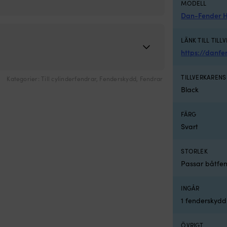
MODELL
Dan-Fender H
LÄNK TILL TILL
https://danf
TILLVERKAREN
Kategorier:
Till cylinderfendrar
,
Fenderskydd
,
Fendrar
Black
FÄRG
Svart
STORLEK
Passar båtfen
INGÅR
1 fenderskydd
ÖVRIGT