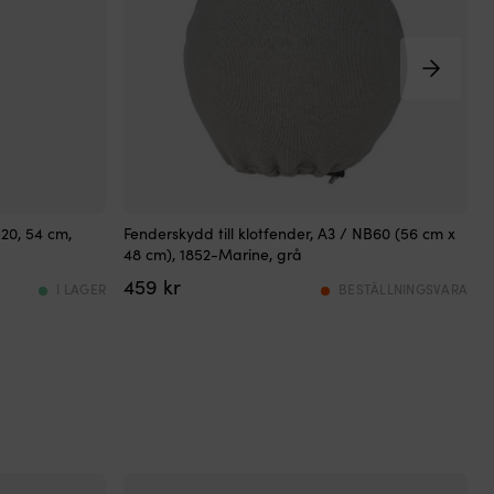
Fenderskydd
F
20, 54 cm,
Fenderskydd till klotfender, A3 / NB60 (56 cm x
F
i
48 cm), 1852-Marine, grå
m
tjock
g
459
kr
stretchfrotté
a
I LAGER
BESTÄLLNINGSVARA
för
klotfender
k
som
s
minskar
f
skav
o
mot
j
skrovet
f
och
dämpar
e