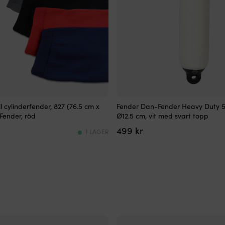
Cylinderformad
l cylinderfender, 827 (76.5 cm x
Fender Dan-Fender Heavy Duty 5
fender
Fender, röd
Ø12.5 cm, vit med svart topp
er
–
499
kr
rejäl
I LAGER
&
robust
Högkvalitativt
ventilsystem
–
för
enkel
uppblåsning
&