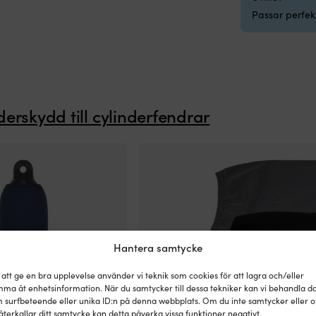
Passar perfekt
derskydd till cylinderfendrar
Hantera samtycke
 att ge en bra upplevelse använder vi teknik som cookies för att lagra och/eller
ma åt enhetsinformation. När du samtycker till dessa tekniker kan vi behandla d
 surfbeteende eller unika ID:n på denna webbplats. Om du inte samtycker eller 
återkallar ditt samtycke kan detta påverka vissa funktioner negativt.