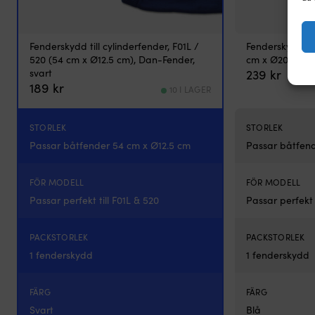
Fenderskydd till cylinderfender, F01L /
Fenderskydd til
520 (54 cm x Ø12.5 cm), Dan-Fender,
cm x Ø20 cm), 
svart
239
kr
189
kr
10 I LAGER
STORLEK
STORLEK
Passar båtfender 54 cm x Ø12.5 cm
Passar båtfend
FÖR MODELL
FÖR MODELL
Passar perfekt till F01L & 520
Passar perfekt t
PACKSTORLEK
PACKSTORLEK
1 fenderskydd
1 fenderskydd
FÄRG
FÄRG
Svart
Blå