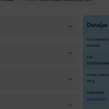
Detaljer
TILLVERKAREN
9205205
EAN
57055630646
FÖRPACKNINGE
115 g
VARUMÄRKE
Dan-Fender