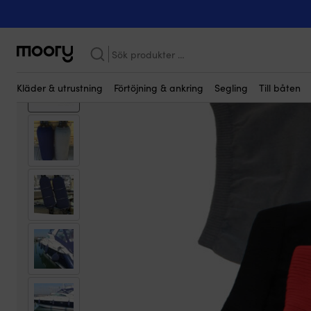
Kanske någon av dessa produkter kan i
Förtöjning & ankring
-
Fendrar
-
Fenderskydd
-
Till cylinderfendra
Sök
efter:
Kläder & utrustning
Förtöjning & ankring
Segling
Till båten