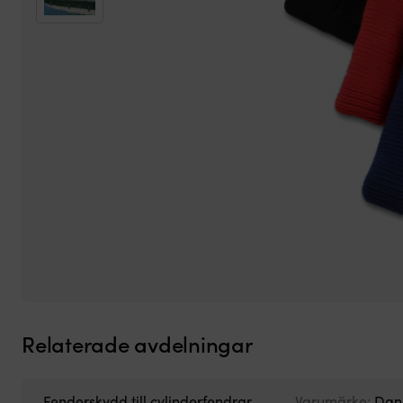
Relaterade avdelningar
Fenderskydd till cylinderfendrar
Varumärke:
Dan