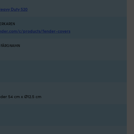
Cyl
Fen
fen
eavy Duty 520
51
–
I LAGER
rej
VERKAREN
&
ender.com/c/products/fender-covers
rob
Hög
ven
S FÄRGNAMN
–
för
enk
up
&
go
luf
Sol
rep
der 54 cm x Ø12.5 cm
–
för
ult
sty
Sta
&