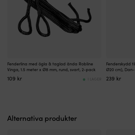
Färdig
Fenderskydd
Fenderlina med ögla & taglad ända Robline
Fenderskydd til
fenderlina
för
Vinga, 1.5 meter x Ø8 mm, rund, svart, 2-pack
Ø20 cm), Dan-
i
cylinderfend
109
kr
239
kr
2-
med
I LAGER
pack
slimmad
med
passform
ögla
och
och
hög
taglad
UV-
ände
beständighet
Alternativa produkter
för
som
snabb
håller
montering.
längre