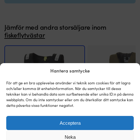
k
g
at
d
h
Jämför med andra storsäljare inom
et
fiskeflytvästar
fu
ki
m
k
o
p
Hantera samtycke
s
k
För att ge en bra upplevelse använder vi teknik som cookies för att lagra
f
och/eller komma åt enhetsinformation. När du samtycker till dessa
o
tekniker kan vi behandla data som surfbeteende eller unika ID:n på denna
t
webbplats. Om du inte samtycker eller om du återkallar ditt samtycke kan
s
detta påverka vissa funktioner negativt.
P
h
tr
Acceptera
ol
Fiskeflytväst Baltic Adventure 50N, svart
Fiskeflytväst Baltic Outdoor
po
Det
Det
Det
Det
Rek.
1 049
kr
Rek.
999
kr
Neka
d
från
824
kr
862
kr