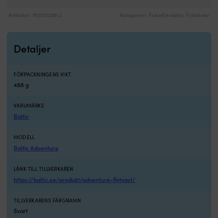
b
ci
Artikelnr:
M501022612
Kategorier:
Fiskeflytvästar
,
Flytvästar
5
c
l
Detaljer
o
få
pl
FÖRPACKNINGENS VIKT
n
488 g
v
s
he
VARUMÄRKE
D
Baltic
kl
s
MODELL
i
Baltic Adventure
d
n
d
LÄNK TILL TILLVERKAREN
vil
https://baltic.se/produkt/adventure-flytvast/
a
p
TILLVERKARENS FÄRGNAMN
o
Svart
i