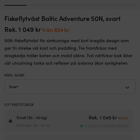
1
2
3
4
5
6
Komplett
K
Fiskeflytväst Baltic Adventure 50N, svart
Självhäftande reflexer Baltic Reflexkit, 105 x 50 mm, 2-pack
K
kit
m
med
I LAGER
a
Rek.
1 049
kr
Det
Det
från
824
kr
79
kr
två
b
ursprungliga
nuvarande
självhäftande
fö
50N-fiskeflytväst för simkunniga med kort kraglös design som
priset
priset
reflexer
o
ger fri rörelse vid kast och paddling. Tre framfickor med
var:
är:
Att
g
dragkedja håller beten och mobil säkra. Två nätfickor bak låter
synas
i
1
från
våt utrustning torka och reflexer på axlarna ökar synligheten.
är
va
049 kr.
824 kr.
en
F
viktig
ko
FÄRG
:
SVART
del
lä
av
at
säkerheten
s
Passar
u
perfekt
Ti
FLYTVÄSTSTORLEK
på
i
Det urspru
Det n
flytväst
a
Rek.
1 049
kr
Small (30 - 50 kg)
824
kr
–
–
Bröstvidd: 58 – 87 cm
1 I LAGER (FLER KAN KÖPAS)
men
lä
går
m