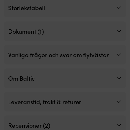
o
Storlekstabell
fö
s
-
m
Dokument (1)
n
d
ä
i
Vanliga frågor och svar om flytvästar
si
fu
l
ä
d
Om Baltic
h
2
c
N
Leveranstid, frakt & returer
d
d
d
ä
Recensioner (2)
d