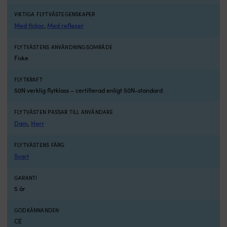
v
VIKTIGA FLYTVÄSTEGENSKAPER
b
Med fickor
Med reflexer
,
D
p
fö
FLYTVÄSTENS ANVÄNDNINGSOMRÅDE
jä
Fiske
fö
al
FLYTKRAFT
t
50N verklig flytklass – certifierad enligt 50N-standard
a
p
m
FLYTVÄSTEN PASSAR TILL ANVÄNDARE
t
Dam
Herr
,
m
e
FLYTVÄSTENS FÄRG
u
Svart
k
k
GARANTI
d
5 år
ä
s
b
GODKÄNNANDEN
-
CE