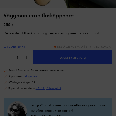
Komplett
S
Väggmonterad flasköppnare
Servicekit 21189380 för Volvo Penta D1-13, D1-20, MD2010, MD2020
S
servicekit
m
för
I LAGER
br
269
kr
719
kr
årsservice
br
till
s
Dekorativt tillverkad av gjuten mässing med två skruvhål.
utvalda
g
D1-
s
LEVERANS 59 KR
BESTÄLLNINGSVARA | 3 - 6 ARBETSDAGAR
och
o
Väggmonterad
MD20-
m
Lägg i varukorg
flasköppnare
motorer.
b
mängd
Passar
p
MD2010/MD2020
sj
Beställ före 12.30 för utleverans samma dag
med
U
Superenkel
prisgaranti
axelformad
g
pumpfront
st
365 dagars ångerrätt
och
U
Supernöjda kunder -
4.7 / 5 på Trustpilot
innehåller
s
filter,
o
impeller
s
Frågor? Prata med Johan eller någon annan
med
t
av våra produktexperter!
fett.
hå