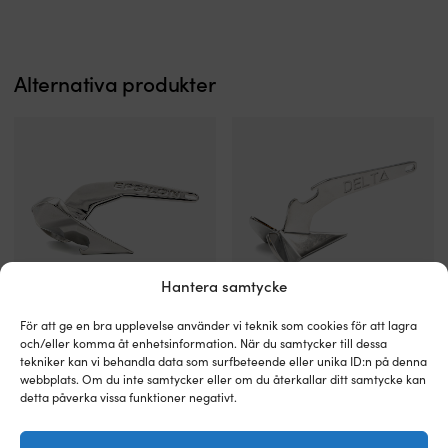
i
skydda
Samma
hj
saltvatten
motorns
bra
d
och
bränslesystem
kvalitet
hå
är
från
som
h
Alternativa produkter
anpassad
smuts
original
s
för
och
för
i
specifika
partiklar
hållbar
s
motor-,
För
drift.
H
drev-,
motorer
Marin
s
propeller-
med
anpassning
h
eller
nya
minskar
n
skrovdelar.
fästet
driftstopp
v
Korrekt
–
och
ö
monterad
Volvo
skyddar
p
anod
Penta
motorn
d
Hantera samtycke
minskar
2444100
i
Vä
risken
Bränslefilter
sjögång.
S
Flasköppnare
Flasköppnare
För att ge en bra upplevelse använder vi teknik som cookies för att lagra
för
till
Flasköppnare Lewmar Epsilon
Flasköppnare Lewmar Delta
Impellerfett
/
och/eller komma åt enhetsinformation. När du samtycker till dessa
/
/
rostskador,
Volvo
underlättar
M
tekniker kan vi behandla data som surfbeteende eller unika ID:n på denna
kapsylöppnare
I LAGER
kapsylöppnare
I LAGER
förlänger
Penta
459
kr
279
kr
montering
el
webbplats. Om du inte samtycker eller om du återkallar ditt samtycke kan
i
i
livslängden
dieselmotorer
och
L
detta påverka vissa funktioner negativt.
med
med
på
Skyddar
minskar
/
samma
samma
känsliga
motorns
slitage
X
utförande
utförande
komponenter
bränslesystem