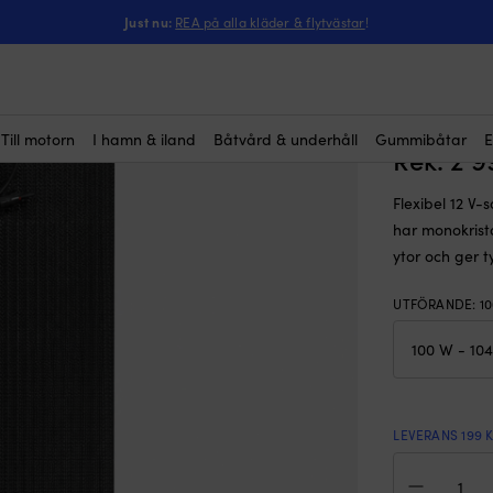
ntressera dig?
ibel solcell Juni Solar 100W Junction Box Black Edition, 100 W, monokrist
Just nu:
REA på alla kläder & flytvästar
!
Flexibel
(6)
Black Ed
520 x 3 
Till motorn
I hamn & iland
Båtvård & underhåll
Gummibåtar
E
Rek.
2 
Flexibel 12 V-
har monokrista
ytor och ger t
UTFÖRANDE
:
1
LEVERANS 199 
Flex
solc