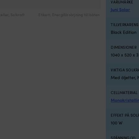
VARUMÄRKE
0 W, monokristallin, 12 V, 570 x 410 x 3 mm, svart
Juni Solar
celler
,
Solkraft
Etikett:
Energiförsörjning till båten
TILLVERKAREN
Black Edition
DIMENSIONER
1040 x 520 x 
VIKTIGA SOLK
Med öljetter
CELLMATERIAL
Monokristalli
EFFEKT PÅ SOL
100 W
SPÄNNING (V)