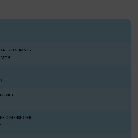
S ARTIKELNUMMER
E)MCB
1
NS VIKT
NS DIMENSIONER
m