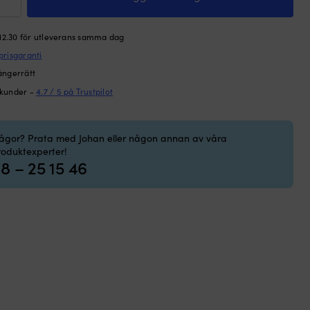
r
W
 12.30 för utleverans samma dag
tion
prisgaranti
ck
ångerrätt
ion,
 kunder -
4.7 / 5 på Trustpilot
kristallin,
rågor? Prata med Johan eller någon annan av våra
roduktexperter!
8 – 25 15 46
0
,
t
ngd