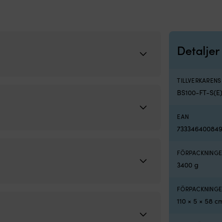
Detaljer
TILLVERKAREN
BS100-FT-S(
EAN
733346400849
FÖRPACKNINGE
3400 g
FÖRPACKNINGE
110 × 5 × 58 c