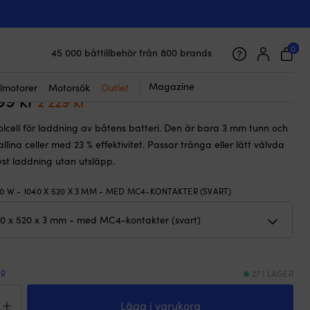
☓
allin, 12 V, 1040 x 520 x 3 mm, svart
 solcell Juni Solar 100W Junction Box
ition, 100 W, monokristallin, 12 V, 1040 x
0
45 000 båttillbehör från 800 brands
Galet snabb frakt & superenkel prisgaranti
mm, svart
Supernöjda kunder – 4.7/5 på Trustpilot
Magazine
lmotorer
Motorsök
Outlet
999
kr
Det
Det
2 229
kr
ursprungliga
nuvarande
solcell för laddning av båtens batteri. Den är bara 3 mm tunn och
priset
priset
llina celler med 23 % effektivitet. Passar trånga eller lätt välvda
var:
är:
yst laddning utan utsläpp.
2
2
00 W - 1040 X 520 X 3 MM - MED MC4-KONTAKTER (SVART)
999 kr.
229 kr.
KR
27 I LAGER
ibel
ell
Lägg i varukorg