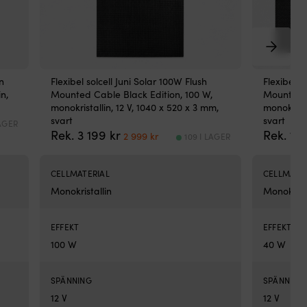
Sof
mju
ger
tyst
oc
beh
n
Flexibel solcell Juni Solar 100W Flush
Flexibel s
an
n,
Mounted Cable Black Edition, 100 W,
Mounted C
Enk
monokristallin, 12 V, 1040 x 520 x 3 mm,
monokrista
att
svart
svart
spo
LAGER
Det
Det
Rek.
3 199
kr
Rek.
1 
oc
2 999
kr
109 I LAGER
ursprungliga
nuvarande
re
priset
priset
tac
var:
är:
var
CELLMATERIAL
CELLMATE
3
2
erg
Monokristallin
Monokrista
199 kr.
999 kr.
ha
Be
oc
EFFEKT
EFFEKT
säk
100 W
40 W
lös
för
båt
SPÄNNING
SPÄNNING
san
12 V
12 V
Ja