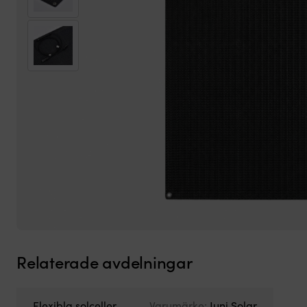
Relaterade avdelningar
Flexibla solceller
Varumärke:
Juni Solar