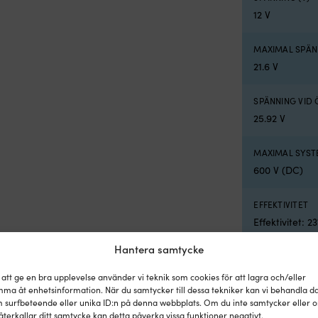
12 V
MAXIMAL SPÄN
21.6 V
SPÄNNING VID 
25.92 V
MAXIMAL SYST
600 V (DC)
EFFEKTIVITET
Effektivitet: 2
Hantera samtycke
STRÖM VID MA
4.62 A
 att ge en bra upplevelse använder vi teknik som cookies för att lagra och/eller
ma åt enhetsinformation. När du samtycker till dessa tekniker kan vi behandla d
 surfbeteende eller unika ID:n på denna webbplats. Om du inte samtycker eller 
STRÖM VID KO
återkallar ditt samtycke kan detta påverka vissa funktioner negativt.