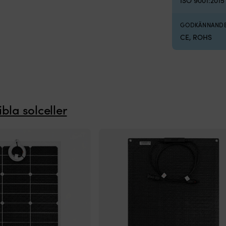
ISO 9001:2015
GODKÄNNAND
CE, ROHS
ibla solceller