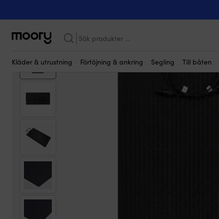
Kanske någon av dessa produkter kan i
Till båten
-
Elsystem
-
Solkraft
-
Solceller
-
Flexibla solceller
-
Flex
Sök
efter:
Kläder & utrustning
Förtöjning & ankring
Segling
Till båten