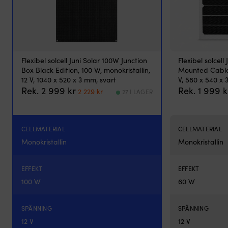
Solar
flexibel
solcell
hjälper
dig
att
Flexibel solcell Juni Solar 100W Junction
Flexibel solcell
fylla
Box Black Edition, 100 W, monokristallin,
Mounted Cable,
på
12 V, 1040 x 520 x 3 mm, svart
V, 580 x 540 x 
batteriet
Det
Det
Rek.
2 999
kr
Rek.
1 999
k
ombord
2 229
kr
27 I LAGER
ursprungliga
nuvarande
med
priset
priset
tyst
var:
är:
och
2
2
utsläppsfri
CELLMATERIAL
CELLMATERIAL
999 kr.
229 kr.
energi
Monokristallin
Monokristallin
från
solen.
Den
EFFEKT
EFFEKT
tunna
100 W
60 W
och
flexibla
konstruktionen
SPÄNNING
SPÄNNING
passar
12 V
12 V
särskilt