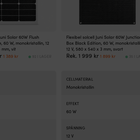
 Juni Solar 60W Flush
Flexibel solcell Juni Solar 60W Junctio
 60 W, monokristallin, 12
Box Black Edition, 60 W, monokristalli
3 mm, vit
12 V, 580 x 540 x 3 mm, svart
Det
Det
Det
Det
r
Rek.
1 999
kr
1 389
kr
1 899
kr
92 I LAGER
35 I 
ursprungliga
nuvarande
ursprungliga
nuvarande
priset
priset
priset
priset
var:
är:
var:
är:
1
1
1
1
CELLMATERIAL
999 kr.
389 kr.
999 kr.
899 kr.
Monokristallin
EFFEKT
60 W
SPÄNNING
12 V