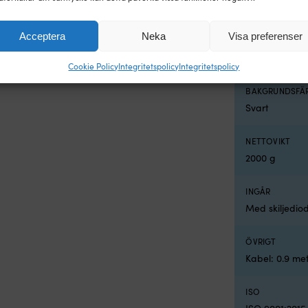
4.98 A
Acceptera
Neka
Visa preferenser
ANSLUTNING
MC4-kontakt
Cookie Policy
Integritetspolicy
Integritetspolicy
BAKGRUNDSFÄ
Svart
NETTOVIKT
2000 g
INGÅR
Med skiljedio
ÖVRIGT
Kabel: 0.9 me
ISO