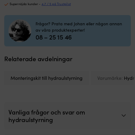
mängd
Supernöjda kunder -
4.7 / 5 på Trustpilot
Frågor? Prata med Johan eller någon annan
av våra produktexperter!
08 – 25 15 46
Relaterade avdelningar
Monteringskit till hydraulstyrning
Varumärke:
Hydr
Vanliga frågor och svar om
hydraulstyrning