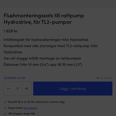
Flushmonteringssats till rattpump
Hydrodrive, för TL2-pumpar
1 629
kr
Infällningskit för hydraulstyrningar från Hydrodrive
Kompatibel med alla styrningar med TL2-rattpump från
Hydrodrive
Ger ett snyggt infällt montage av rattpumpen
Distanser från 10 mm (0.4”) upp till 30 mm (1.2”)
LEVERANS 59 KR
3 I LAGER
Flushmonteringssats
Lägg i varukorg
till
rattpump
Hydrodrive,
Beställ före 12.30 för utleverans samma dag
för
TL2-
Superenkel
prisgaranti
pumpar
365 dagars ångerrätt