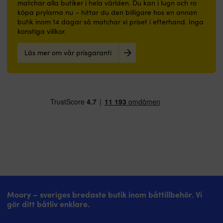
eller
direkt
matchar alla butiker i hela världen. Du kan i lugn och ro
pinnbultar.
badrum.
på
köpa prylarna nu – hittar du den billigare hos en annan
Passar
|
rengjord,
butik inom 14 dagar så matchar vi priset i efterhand. Inga
inte
Båtmatta
avfettad
konstiga villkor.
BayStar
med
&
HH4314-
marinblå
avslipad
3
Läs mer om vår prisgaranti
design
glasfiber
&
och
Mycket
HH4311-
välkommen-
god
3
budskap
täckförmåga
–
–
skapar
gör
trivsel
den
ombord
enkel
Slitstark
att
polyesteryta
måla
–
med
tål
Långvarig
dagligt
glans
slitage
–
i
ger
Moory – sveriges bredaste butik inom båttillbehör. Vi
båtmiljö
ett
gör ditt båtliv enklare.
Latex-
långt
baksida
verkande