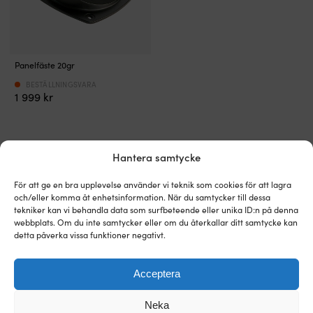
Seastar
Panelfäste 20gr
panelfäste
för
BESTÄLLNINGSVARA
1 999
kr
att
vinkla
rattpumpen
mot
panelen
Alternativa produkter
Hantera samtycke
20°.
För att ge en bra upplevelse använder vi teknik som cookies för att lagra
och/eller komma åt enhetsinformation. När du samtycker till dessa
tekniker kan vi behandla data som surfbeteende eller unika ID:n på denna
webbplats. Om du inte samtycker eller om du återkallar ditt samtycke kan
detta påverka vissa funktioner negativt.
Acceptera
Neka