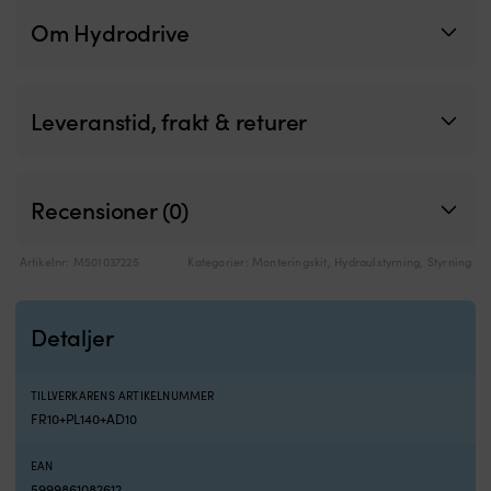
Om Hydrodrive
Leveranstid, frakt & returer
Recensioner (0)
Artikelnr:
M501037225
Kategorier:
Monteringskit
,
Hydraulstyrning
,
Styrning
Detaljer
TILLVERKARENS ARTIKELNUMMER
FR10+PL140+AD10
EAN
5999861082612