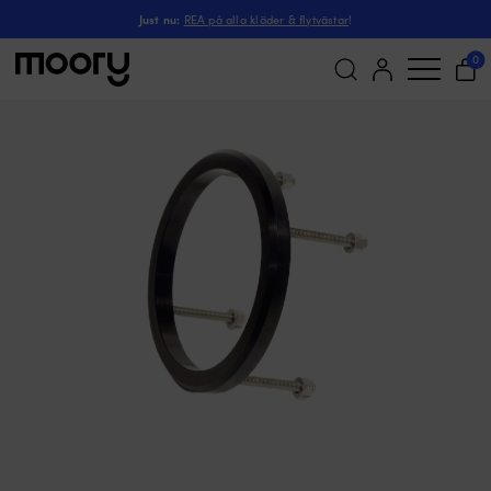
Flushmonteringssats t
Till båten
-
Styrning
-
Hydraulstyrning
-
Monteringskit
-
Just nu:
REA på alla kläder & flytvästar
!
0
Sök
efter: