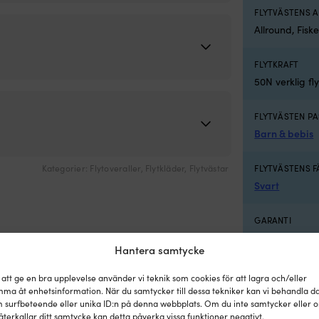
FLYTVÄSTENS
Allround, Fisk
FLYTKRAFT
50N verklig fl
FLYTVÄSTEN PA
Barn & bebis
Kategorier:
Flytoveraller
,
Flytkläder
,
Flytvästar
FLYTVÄSTENS 
Svart
GARANTI
5 år
Hantera samtycke
ISO
 att ge en bra upplevelse använder vi teknik som cookies för att lagra och/eller
EN ISO 15027-
ma åt enhetsinformation. När du samtycker till dessa tekniker kan vi behandla d
 surfbeteende eller unika ID:n på denna webbplats. Om du inte samtycker eller 
återkallar ditt samtycke kan detta påverka vissa funktioner negativt.