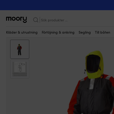
Kanske någon av dessa produkter kan i
På människan
-
Flytvästar
-
Flytkläder
-
Flytoveraller
-
Flytoveral
Sök
efter:
Kläder & utrustning
Förtöjning & ankring
Segling
Till båten