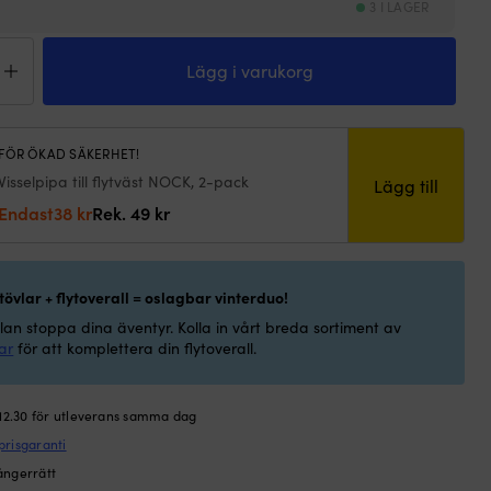
3 I LAGER
overall
Lägg i varukorg
n
ic
rok
or
FÖR ÖKAD SÄKERHET!
,
Visselpipa till flytväst NOCK, 2-pack
Lägg till
t
Det
Det
Endast
38
kr
Rek.
49
kr
ngd
ursprungliga
nuvarande
priset
priset
var:
är:
övlar + flytoverall = oslagbar vinterduo!
49 kr.
38 kr.
ylan stoppa dina äventyr. Kolla in vårt breda sortiment av
lar
för att komplettera din flytoverall.
 12.30 för utleverans samma dag
prisgaranti
ångerrätt