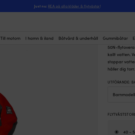
ntressera dig?
l för barn Baltic Amarok Junior 50N, svart
Just nu:
REA på alla kläder & flytvästar
!
Flytover
svart
Rek.
3 
Till motorn
I hamn & iland
Båtvård & underhåll
Gummibåtar
E
(1)
50N-flytovera
kallt vatten.
stoppar vatte
håller dig torr.
UTFÖRANDE
:
B
FLYTVÄSTSTOR
40 - 