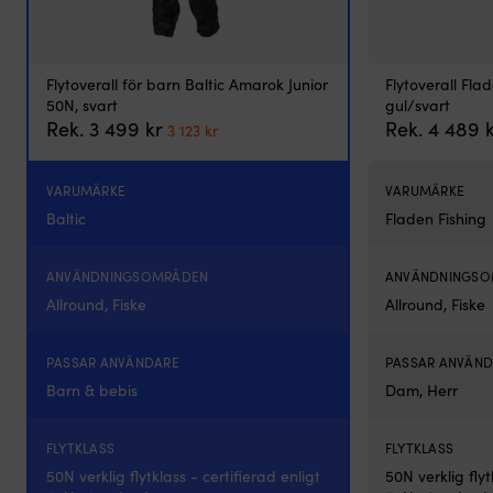
flera
storlekar.
Rätt
passform
Flytoverall för barn Baltic Amarok Junior
Flytoverall Fla
hjälper
50N, svart
gul/svart
skyddet
Det
Det
Rek.
3 499
kr
Rek.
4 489
3 123
kr
att
ursprungliga
nuvarande
sitta
priset
priset
kvar
var:
är:
VARUMÄRKE
VARUMÄRKE
vid
3
3
Baltic
Fladen Fishing
förtöjning.
499 kr.
123 kr.
Vissa
utföranden
ANVÄNDNINGSOMRÅDEN
ANVÄNDNINGS
har
Allround, Fiske
Allround, Fiske
dubbelt
tyg
för
PASSAR ANVÄNDARE
PASSAR ANVÄN
extra
Barn & bebis
Dam, Herr
slitstyrka.
FenderFits
fenderskydd
FLYTKLASS
FLYTKLASS
ger
50N verklig flytklass - certifierad enligt
50N verklig flyt
ett