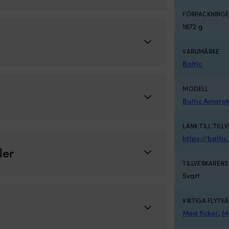
 marinblå
FÖRPACKNINGE
1672 g
VARUMÄRKE
Baltic
MODELL
Baltic Amaro
LÄNK TILL TILL
https://balti
ler
TILLVERKAREN
Svart
VIKTIGA FLYTV
Med fickor
,
M