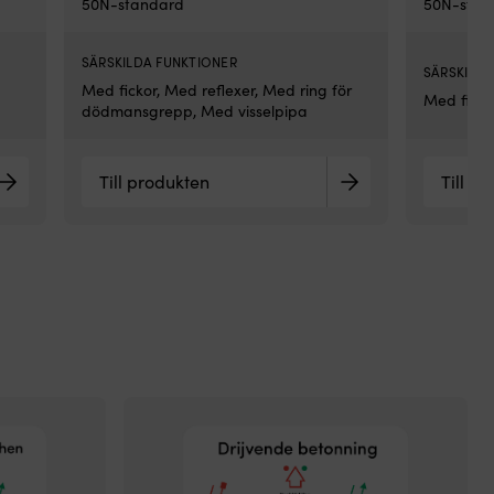
50N-standard
50N-stan
vat
vär
Ven
SÄRSKILDA FUNKTIONER
är
SÄRSKILDA
Med fickor, Med reflexer, Med ring för
ins
Med ficko
dödmansgrepp, Med visselpipa
att
akt
vid
ett
Till produkten
Till p
try
på
4
ba
oc
slä
då
aut
ut
öve
Ge
att
avl
sys
min