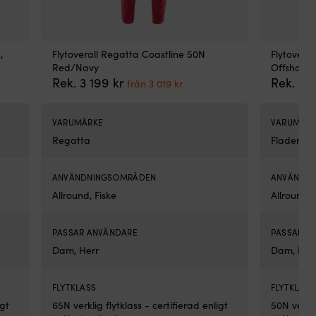
vä
oc
try
sti
,
Flytoverall Regatta Coastline 50N
Flytovera
Is
Red/Navy
Offshore 
Säk
Det
Det
Rek.
3 199
kr
Rek.
6 
från
3 019
kr
LK
ande
ursprungliga
nuvarande
Reg
priset
priset
är
var:
är:
VARUMÄRKE
VARUMÄR
en
3
från
Regatta
Fladen Fi
sä
199 kr.
3
so
.
019 kr.
hjä
ANVÄNDNINGSOMRÅDEN
ANVÄNDN
dig
Allround, Fiske
Allround, 
att
sk
var
PASSAR ANVÄNDARE
PASSAR A
om
Dam, Herr
Dam, Her
try
sku
dr
FLYTKLASS
FLYTKLASS
ivä
igt
65N verklig flytklass - certifierad enligt
50N verkli
när