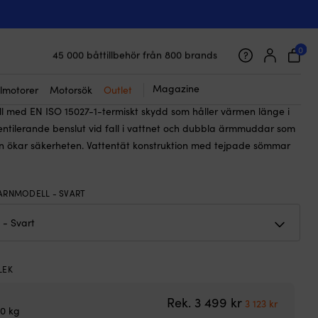
☓
all för barn Baltic Amarok Junior 50N,
0
45 000 båttillbehör från 800 brands
Galet snabb frakt & superenkel prisgaranti
499
kr
Det
Det
3 123
kr
Supernöjda kunder – 4.7/5 på Trustpilot
Magazine
lmotorer
Motorsök
Outlet
ursprungliga
nuvarande
ll med EN ISO 15027-1-termiskt skydd som håller värmen länge i
priset
priset
 Ventilerande benslut vid fall i vattnet och dubbla ärmmuddar som
var:
är:
n ökar säkerheten. Vattentät konstruktion med tejpade sömmar
3
3
499 kr.
123 kr.
ARNMODELL - SVART
LEK
Det ursprungli
Det nuva
Rek.
3 499
kr
3 123
kr
50 kg