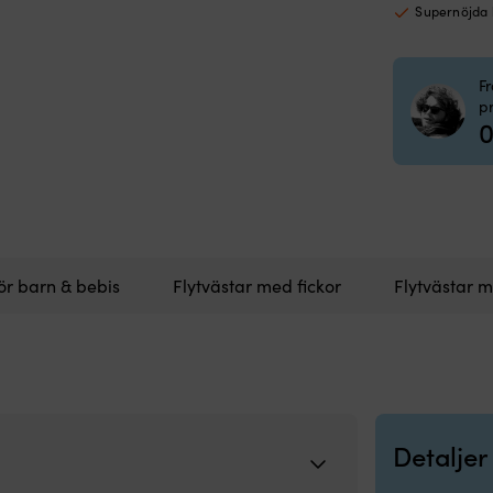
Supernöjda
F
p
0
för barn & bebis
Flytvästar med fickor
Flytvästar m
Detaljer