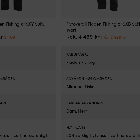
den Fishing 845XY 50N,
Flytoverall Fladen Fishing 845XB 50N
svart
Det
Det
Det
Det
kr
Rek.
4 489
kr
3 409
kr
från
2 929
kr
ursprungliga
nuvarande
ursprungliga
nuvar
priset
priset
priset
priset
var:
är:
var:
är:
VARUMÄRKE
4
3
4
från
Fladen Fishing
489 kr.
409 kr.
489 kr.
2
929 kr
OMRÅDEN
ANVÄNDNINGSOMRÅDEN
Allround, Fiske
DARE
PASSAR ANVÄNDARE
Dam, Herr
FLYTKLASS
klass - certifierad enligt
50N verklig flytklass - certifierad enl