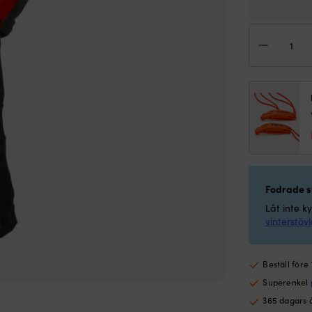
Flyt
för
bar
Balt
Ama
Juni
50N
svar
mä
Fodrade st
Låt inte k
vinterstöv
Beställ före
Superenkel
365 dagars 