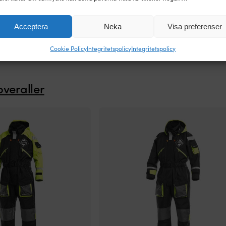
GODKÄNNAND
CE
Acceptera
Neka
Visa preferenser
Cookie Policy
Integritetspolicy
Integritetspolicy
overaller