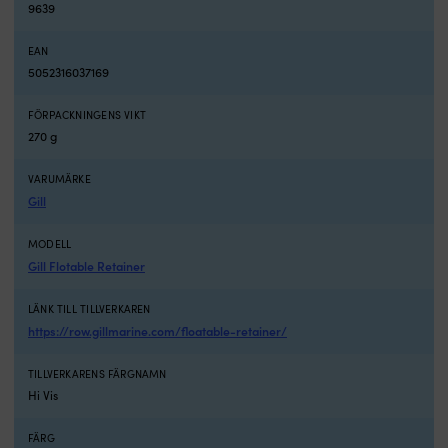
9639
torkar
snabbt.
EAN
Svart,
5052316037169
diskret
design
som
FÖRPACKNINGENS VIKT
passar
270 g
de
flesta
VARUMÄRKE
seglarstilar.
Gill
Musto
Retainer
Clips
MODELL
2.0
Gill Flotable Retainer
Black
är
LÄNK TILL TILLVERKAREN
en
https://row.gillmarine.com/floatable-retainer/
enkel
men
TILLVERKARENS FÄRGNAMN
mycket
Hi Vis
praktisk
hållare
för
FÄRG