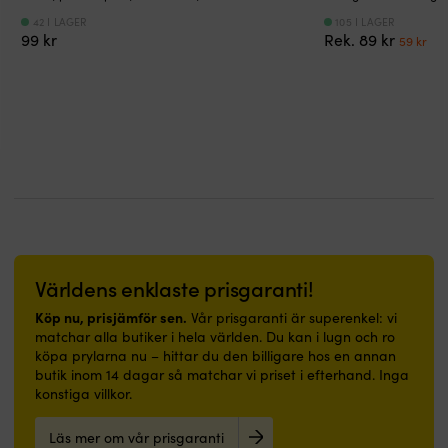
flytkraft
kan
42 I LAGER
105 I LAGER
med
användas
Det
De
99
kr
Rek.
89
kr
59
kr
insytt
likväl
urspru
nu
skum
exteriört
priset
pri
ger
som
var:
är:
trygg,
interiör,
89 kr.
59 
smidig
ovan
rörelsefrihet.
vattenlinjen
Fleecefodrad
Förbehandlas
krage
med
och
för
gömd
underlaget
huva
avsedd
värmer
primer
i
Kan
Världens enklaste prisgaranti!
kyligt
även
väder.
appliceras
Köp nu, prisjämför sen.
Vår prisgaranti är superenkel: vi
Sidofickor
direkt
matchar alla butiker i hela världen. Du kan i lugn och ro
med
på
köpa prylarna nu – hittar du den billigare hos en annan
dragkedja
rengjord,
butik inom 14 dagar så matchar vi priset i efterhand. Inga
skyddar
avfettad
konstiga villkor.
nycklar
&
och
avslipad
Läs mer om vår prisgaranti
småprylar
glasfiber