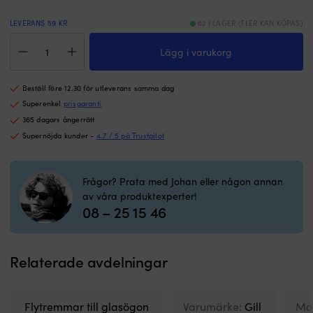
Polyesterbandet
vi
står
1
LEVERANS 59 KR
62 I LAGER (FLER KAN KÖPAS)
emot
g
Flytrem
fukt
p
Lägg i varukorg
till
och
m
glasögon
torkar
fö
Gill
snabbt
b
Beställ före 12.30 för utleverans samma dag
Floatable
så
p
Retainer
Superenkel
prisgaranti
den
Ti
Hi
är
i
365 dagars ångerrätt
Vis
lätt
pl
Supernöjda kunder -
4.7 / 5 på Trustpilot
mängd
att
–
ha
s
med
sj
Frågor? Prata med Johan eller någon annan
som
m
av våra produktexperter!
reserv.
v
08 – 25 15 46
|
S
Clipsar
g
fast
sj
huvudbonaden
m
Relaterade avdelningar
så
hå
den
&
inte
lå
Flytremmar till glasögon
Varumärke:
Gill
Mo
blåser