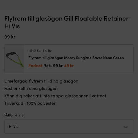
Hållare
En
Flytrem till glasögon Gill Floatable Retainer
Hållare till seglarhatt Musto Retainer Clips 2.0 Black
S
till
&
Hi Vis
seglarhatt
I LAGER
pr
Det
Det
59
kr
47
kr
som
fo
99
kr
ursprungliga
nuvarande
clipsar
til
priset
priset
fast
di
var:
är:
din
sj
TIPS! KOLLA IN:
59 kr.
47 kr.
huvudbonad
P
Flytrem till glasögon Moory Sunglass Saver Neon Green
så
al
Det
Det
Endast
Rek.
99
kr
49
kr
den
p
ursprungliga
nuvarande
inte
fr
priset
priset
blåser
Sj
Limefärgad flytrem till dina glasögon
var:
är:
överbord.
P
Fäst enkelt i dina glasögon
99 kr.
49 kr.
Metallspännet
pe
Känn dig säker att inte tappa glasögonen i vattnet
klämmer
til
Tillverkad i 100% polyester
åt
al
hårt
sj
och
i
FÄRG
:
HI VIS
tål
A
tuff
f
användning.
S