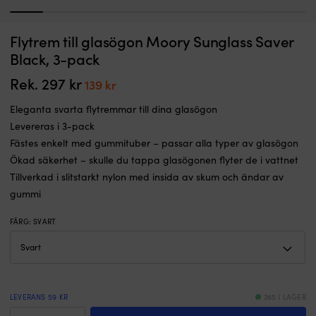
1
2
3
4
5
6
7
8
9
Förtöjningsfjäder
Po
Flytrem till glasögon Moory Sunglass Saver
Förtöjningsfjäder i gummi (EPDM) NOCK Snubber nr2, 432 mm, passar
B
/
o
tampar Ø8 - 14 mm, passar båtar 6 - 8 meter
Black, 3-pack
ryckdämpare
v
I LAGER
i
s
Rek.
297
kr
Det
Det
Det
Det
139
kr
249
kr
149
kr
EPDM-
re
ursprungliga
nuvarande
ursprungliga
nuvarande
gummi
p
Eleganta svarta flytremmar till dina glasögon
priset
priset
priset
priset
från
o
var:
är:
Levereras i 3-pack
svenska
fö
var:
är:
249 kr.
149 kr.
Fästes enkelt med gummituber – passar alla typer av glasögon
NOCK
i
297 kr.
139 kr.
–
e
Ökad säkerhet – skulle du tappa glasögonen flyter de i vattnet
för
b
Tillverkad i slitstarkt nylon med insida av skum och ändar av
mjukare
D
gummi
förtöjning,
åt
du
g
FÄRG
:
SVART
slipper
p
ryck
ge
&
l
stötar
yt
Sparar
o
på
a
LEVERANS 59 KR
265 I LAGER
likväl
S
Flytrem