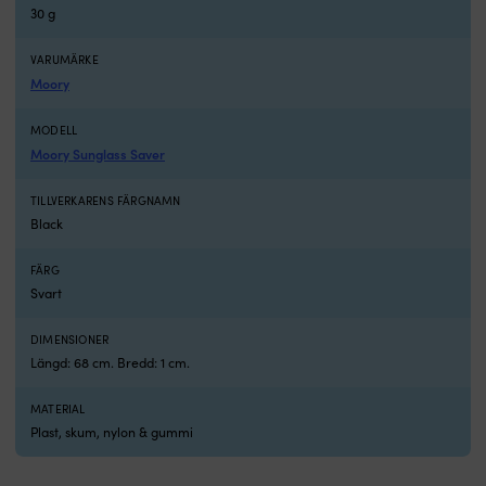
30 g
14
18
mm
m
–
Vä
VARUMÄRKE
perfekt
2
Moory
för
el
6
5
MODELL
–
mi
Moory Sunglass Saver
8
ef
meter
b
TILLVERKARENS FÄRGNAMN
långa
st
Black
båtar
o
Tillverkad
ar
av
U
FÄRG
åldersbeständigt
S
Svart
&
ä
slitstark
et
DIMENSIONER
gummi
k
Längd: 68 cm. Bredd: 1 cm.
–
b
beständig
o
mot
b
MATERIAL
likväl
fö
Plast, skum, nylon & gummi
stötar
d
som
s