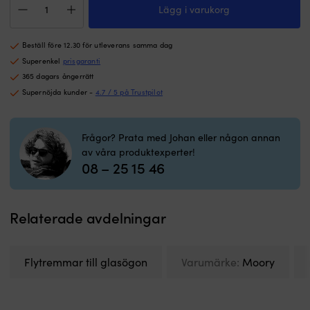
knapar
k
Lägg i varukorg
till
som
hå
glasögon
en
i
Moory
god
u
Beställ före 12.30 för utleverans samma dag
Sunglass
natts
til
Saver
Superenkel
prisgaranti
sömn
18
Black,
365 dagars ångerrätt
Tillverkad
m
3-
av
|
Supernöjda kunder -
4.7 / 5 på Trustpilot
pack
EPDM-
Po
mängd
gummi
v
–
o
Frågor? Prata med Johan eller någon annan
slittåligt,
fö
av våra produktexperter!
åldrings-
i
08 – 25 15 46
&
s
temperaturbeständigt
b
Det
Åt
unika
g
Relaterade avdelningar
utförandet
p
gör
ge
att
l
Flytremmar till glasögon
Varumärke:
Moory
större
yt
spann
o
av
a
tampdimensioner
N