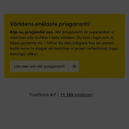
d
på
utrymmen,
b
–
både
re
passar
på
T
lika
båt
b
Världens enklaste prisgaranti!
bra
och
n
Köp nu, prisjämför sen.
Vår prisgaranti är superenkel: vi
i
i
i
matchar alla butiker i hela världen. Du kan i lugn och ro
båt
hemmet.
p
köpa prylarna nu – hittar du den billigare hos en annan
som
|
o
butik inom 14 dagar så matchar vi priset i efterhand. Inga
i
Båtmatta
s
konstiga villkor.
hall
med
til
eller
marin
at
badrum.
design,
y
Läs mer om vår prisgaranti
|
nautiska
ä
Båtmatta
signalflaggor
r
med
–
o
marinblå
skapar
to
design
trivsel
S
och
ombord
k
välkommen-
Slitstark
a
budskap
nylonyta
fö
–
–
h
skapar
tål
m
trivsel
dagligt
os