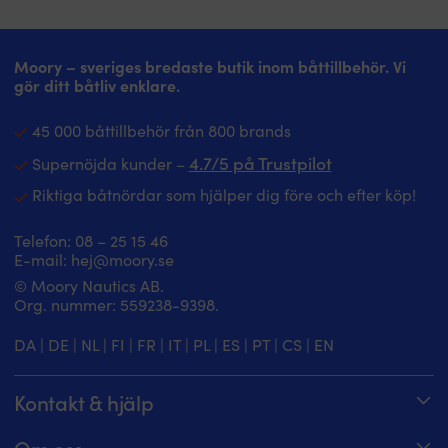
ombord
slitage
p
Slitstark
i
el
polyesteryta
båtmiljö
m
–
Gummibaksida
Moory – sveriges bredaste butik inom båttillbehör. Vi
r
tål
–
gör ditt båtliv enklare.
p
dagligt
ger
F
slitage
stabilt
b
45 000 båttillbehör från 800 brands
i
grepp
ko
båtmiljö
och
4.7/5 på Trustpilot
k
Supernöjda kunder –
Latex-
minskar
d
Riktiga båtnördar som hjälper dig före och efter köp!
baksida
halkrisken
vä
–
Enkel
e
ger
att
m
Telefon:
08 – 25 15 46
stabilt
rengöra
tr
E-mail:
hej@moory.se
grepp
–
fö
© Moory Nautics AB.
och
spola
at
Org. nummer: 5‍59238-9398.
minskar
enkelt
m
halkrisken
av
ri
DA
|
DE
|
NL
|
FI
|
FR
|
IT
|
PL
|
ES
|
PT
|
CS
|
EN
Enkel
med
fö
att
vattenslang
h
rengöra
Motståndskraftig
el
Kontakt & hjälp
–
mot
e
spola
smuts
m
Spåra din order
enkelt
–
n