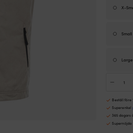
X-Sma
Small 
Large
Flyt
väst
Reg
Clas
Gol
Beställ före
50N
Superenkel
Bei
mä
365 dagars 
Supernöjda