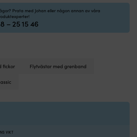
rågor? Prata med Johan eller någon annan av våra
roduktexperter!
8 – 25 15 46
 fickor
Flytvästar med grenband
assic
NS VIKT