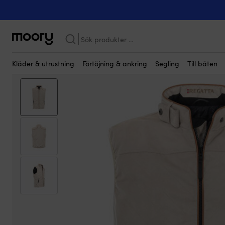
Kanske någon av dessa produkter kan i
På människan
-
Flytvästar
-
Flytkläder
-
Flytväst-västar
-
Flytväs
Sök
efter:
Kläder & utrustning
Förtöjning & ankring
Segling
Till båten
Bättre & billigare!