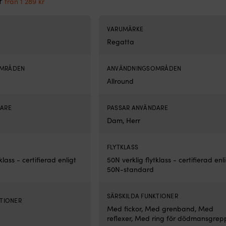
r
från
1 289
kr
ursprungliga
nuvarande
priset
priset
priset
priset
var:
är:
var:
är:
2
från
VARUMÄRKE
1
från
399 kr.
1
Regatta
499 kr.
1
979 kr.
289 kr.
OMRÅDEN
ANVÄNDNINGSOMRÅDEN
Allround
DARE
PASSAR ANVÄNDARE
Dam, Herr
FLYTKLASS
klass - certifierad enligt
50N verklig flytklass - certifierad enl
50N-standard
SÄRSKILDA FUNKTIONER
KTIONER
Med fickor, Med grenband, Med
reflexer, Med ring för dödmansgrep