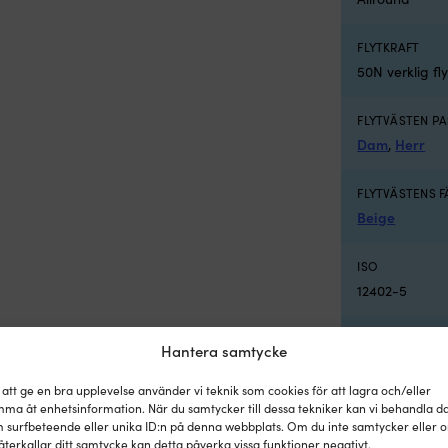
FLYTKRAFT
50N verklig fl
FLYTVÄSTEN PA
Dam
,
Herr
FLYTVÄSTENS 
Beige
ISO
12402-5
GODKÄNNAND
Hantera samtycke
CE
 att ge en bra upplevelse använder vi teknik som cookies för att lagra och/eller
ma åt enhetsinformation. När du samtycker till dessa tekniker kan vi behandla d
 surfbeteende eller unika ID:n på denna webbplats. Om du inte samtycker eller 
återkallar ditt samtycke kan detta påverka vissa funktioner negativt.