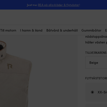
ntressera dig?
t-väst Regatta Classic Gold 50N Beige
Just nu:
REA på alla kläder & flytvästar
!
Flytväst
Rek.
2 
Till motorn
I hamn & iland
Båtvård & underhåll
Gummibåtar
E
50N-flythjälp
(3)
nödstoppslina
håller västen 
TILLVERKAREN
FLYTVÄSTSTOR
XX-Sm