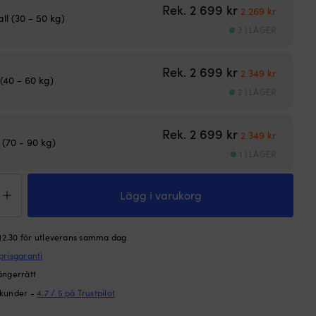
Det ursprunglig
Det nuva
Rek.
2 699
kr
2 269
kr
ll (30 - 50 kg)
3 I LAGER
Det ursprunglig
Det nuva
Rek.
2 699
kr
2 349
kr
(40 - 60 kg)
2 I LAGER
Det ursprunglig
Det nuva
Rek.
2 699
kr
2 349
kr
 (70 - 90 kg)
1 I LAGER
väst-
Lägg i varukorg
atta
sic
d
 12.30 för utleverans samma dag
prisgaranti
ge
ngd
ångerrätt
 kunder -
4.7 / 5 på Trustpilot