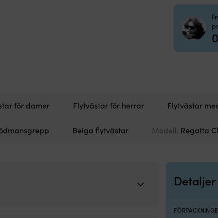
F
p
0
star för damer
Flytvästar för herrar
Flytvästar med
 dödmansgrepp
Beiga flytvästar
Modell:
Regatta Cl
Detaljer
FÖRPACKNINGE