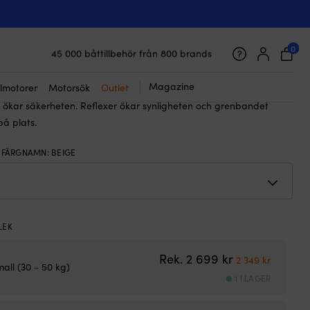
☓
-väst Regatta Classic Gold 50N Beige
0
45 000 båttillbehör från 800 brands
699
kr
Det
Det
från
2 269
kr
Galet snabb frakt & superenkel prisgaranti
ursprungliga
nuvarande
Supernöjda kunder – 4.7/5 på Trustpilot
Magazine
lmotorer
Motorsök
Outlet
 med fleecefodrad krage som värmer och minskar skav. D-ring för
priset
priset
 ökar säkerheten. Reflexer ökar synligheten och grenbandet
var:
är:
på plats.
2
från
S FÄRGNAMN
:
BEIGE
699 kr.
2
269 kr.
LEK
Det ursprunglig
Det nuva
Rek.
2 699
kr
2 349
kr
all (30 - 50 kg)
1 I LAGER