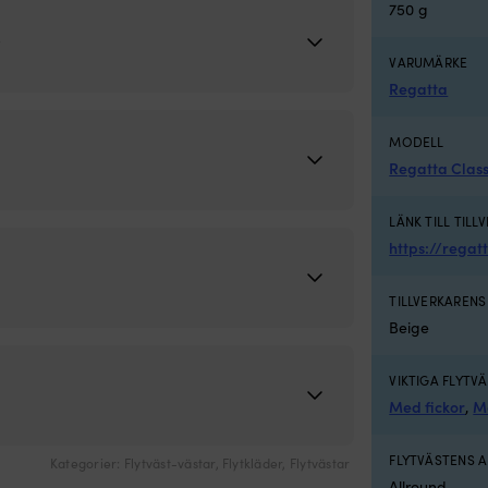
750 g
r
VARUMÄRKE
Regatta
MODELL
Regatta Class
LÄNK TILL TILL
https://regat
TILLVERKAREN
Beige
VIKTIGA FLYTV
Med fickor
,
M
FLYTVÄSTENS
Kategorier:
Flytväst-västar
,
Flytkläder
,
Flytvästar
Allround