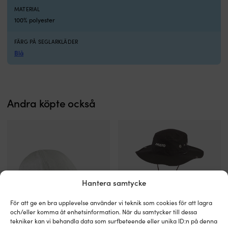
MATERIAL
100% polyester
FÄRG PÅ SEGLARKLÄDER
Blå
Andra köpte också
Hantera samtycke
För att ge en bra upplevelse använder vi teknik som cookies för att lagra
och/eller komma åt enhetsinformation. När du samtycker till dessa
tekniker kan vi behandla data som surfbeteende eller unika ID:n på denna
Seglarkeps
Bred