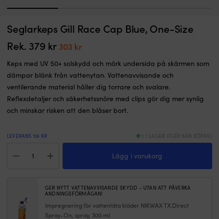
1
2
3
4
S
Seglarkeps Gill Race Cap Blue, One-Size
UV-tröja långärmad Helly Hansen Tech Crew Long Sleeve 2.0 Navy, herr
S
k
I LAGER
m
Rek.
379
kr
Det
Det
303
kr
Det
Det
399
kr
308
kr
M
ursprungliga
nuvarande
ursprungliga
nuvarande
kl
Keps med UV 50+ solskydd och mörk undersida på skärmen som
priset
priset
priset
priset
l
dämpar blänk från vattenytan. Vattenavvisande och
var:
är:
var:
är:
o
399 kr.
308 kr.
ventilerande material håller dig torrare och svalare.
ik
379 kr.
303 kr.
Reflexdetaljer och säkerhetssnöre med clips gör dig mer synlig
fä
U
och minskar risken att den blåser bort.
–
s
m
LEVERANS 59 KR
1 I LAGER (FLER KAN KÖPAS)
so
Seglarkeps
s
Lägg i varukorg
Gill
st
Race
Fä
Cap
–
Blue,
GER NYTT VATTENAVVISANDE SKYDD - UTAN ATT PÅVERKA
s
One-
ANDNINGSFÖRMÅGAN!
fa
Size
Impregnering för vattentäta kläder NIKWAX TX.Direct
i
mängd
Spray-On, spray, 300 ml