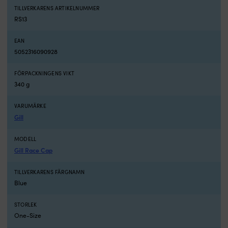
TILLVERKARENS ARTIKELNUMMER
RS13
EAN
5052316090928
FÖRPACKNINGENS VIKT
340 g
VARUMÄRKE
Gill
MODELL
Gill Race Cap
TILLVERKARENS FÄRGNAMN
Blue
STORLEK
One-Size