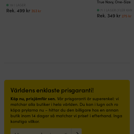
långa
Perfekt
|
bra
True Navy, One-Size
pass
för
19 I LAGER
50N
för
Det
Det
Rek.
499
kr
71 I LAGER (FLER KAN
353
kr
Snabbtorkande
alla
flytkraft
dig
Det
D
ursprungliga
nuvarande
Rek.
349
kr
275
kr
nylon
vattenaktiviteter
med
och
urspr
n
priset
priset
håller
|
insytt
bra
priset
p
var:
är:
sig
Den
skum
för
var:
ä
499 kr.
353 kr.
lätt
superlätta
ger
miljön
349 kr
2
och
och
trygg,
Knappar
bekväm
UV
smidig
fram
efter
50+
rörelsefrihet.
Sydd
skvätt
solskyddande
Fleecefodrad
logotyp
Dolt
race
krage
i
justeringssystem
cap
och
nacken
ger
är
gömd
och
bra
tillverkad
huva
på
passform
av
värmer
armen
Världens enklaste prisgaranti!
utan
ett
i
fladdriga
andningsbart
kyligt
Köp nu, prisjämför sen.
Vår prisgaranti är superenkel: vi
remmar
och
väder.
matchar alla butiker i hela världen. Du kan i lugn och ro
Svettband
vattenavvisande
Sidofickor
köpa prylarna nu – hittar du den billigare hos en annan
ger
material.
med
butik inom 14 dagar så matchar vi priset i efterhand. Inga
komfort
Reflexerna
dragkedja
konstiga villkor.
och
förbättrar
skyddar
minskar
säkerheten
nycklar