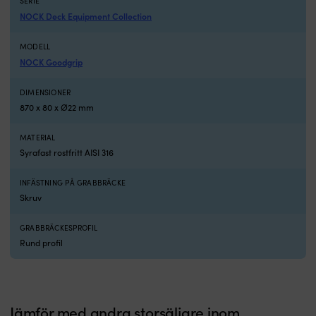
SERIE
NOCK Deck Equipment Collection
MODELL
NOCK Goodgrip
DIMENSIONER
870 x 80 x Ø22 mm
MATERIAL
Syrafast rostfritt AISI 316
INFÄSTNING PÅ GRABBRÄCKE
Skruv
GRABBRÄCKESPROFIL
Rund profil
Jämför med andra storsäljare inom