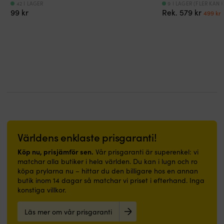
rostfri
rostfri
tål
591
42 I LAGER
9 I LAGER (FLER KAN 
att
användas
skruv
skruv
Det
99
kr
Rek.
579
kr
UV-
–
499
kr
rengöra
likväl
Köp
Köp
urspr
strålning
tål
och
exteriört
grabbräcke
grabbräcke
priset
p
&
UV-
behaglig
som
idag
idag
var:
ä
härdar
strålning
att
interiör,
–
–
579 kr
4
under
&
gå
ovan
ett
ett
vattnet
härdar
på
vattenlinjen
räddande
räddande
under
–
Förbehandlas
grepp
grepp
vattnet
passar
med
när
när
lika
för
du
du
bra
underlaget
behöver
behöver
i
avsedd
det
det
båt
primer
som
som
som
Kan
mest!
mest!
Världens enklaste prisgaranti!
i
även
För
För
hall
appliceras
Köp nu, prisjämför sen.
Vår prisgaranti är superenkel: vi
en
en
eller
direkt
matchar alla butiker i hela världen. Du kan i lugn och ro
säker
säker
badrum.
på
köpa prylarna nu – hittar du den billigare hos en annan
installation:
installation:
|
rengjord,
butik inom 14 dagar så matchar vi priset i efterhand. Inga
täta
täta
Båtmatta
avfettad
konstiga villkor.
med
med
med
&
SikaFlex
SikaFlex
marinblå
avslipad
591
591
Läs mer om vår prisgaranti
design
glasfiber
–
–