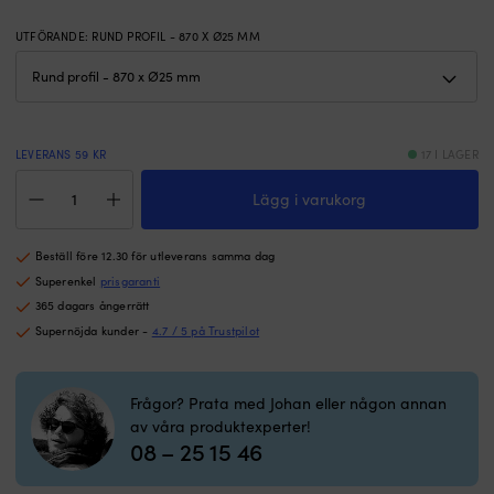
konstruktion
ko
som
s
UTFÖRANDE
:
RUND PROFIL - 870 X Ø25 MM
tål
tå
att
at
hålla
hå
sig
si
i
i
Vi
Vi
LEVERANS 59 KR
17 I LAGER
köper
k
Handtag
direkt
di
Lägg i varukorg
båt
från
fr
/
fabrik
fa
grabbräcke
–
–
Beställ före 12.30 för utleverans samma dag
NOCK
därav
d
Goodgrip,
Superenkel
prisgaranti
det
d
rund
365 dagars ångerrätt
galna
g
profil
Supernöjda kunder -
4.7 / 5 på Trustpilot
priset
pr
med
Rund
O
sned
profil
pr
ände,
med
–
Frågor? Prata med Johan eller någon annan
för
vinkelrät
rö
av våra produktexperter!
skruv,
ände
ä
08 – 25 15 46
syrafast
–
ov
rostfritt
röret
i