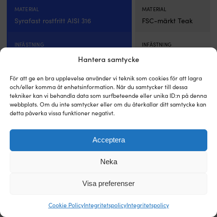
var:
är:
MATERIAL
MATERIAL
179 kr.
165 kr
Syrafast rostfritt AISI 316
FSC-märkt Teak
INFÄSTNING
INFÄSTNING
Skruv
Skruv
Hantera samtycke
För att ge en bra upplevelse använder vi teknik som cookies för att lagra
PROFIL
PROFIL
och/eller komma åt enhetsinformation. När du samtycker till dessa
Rund profil
Fyrkantig profil
tekniker kan vi behandla data som surfbeteende eller unika ID:n på denna
webbplats. Om du inte samtycker eller om du återkallar ditt samtycke kan
detta påverka vissa funktioner negativt.
DIMENSIONER
DIMENSIONER
870 x 80 x Ø22 mm
330 x 61 x 24.5 mm
Acceptera
Neka
VARUMÄRKE
VARUMÄRKE
NOCK
Roca
Visa preferenser
Cookie Policy
Integritetspolicy
Integritetspolicy
Till produkten