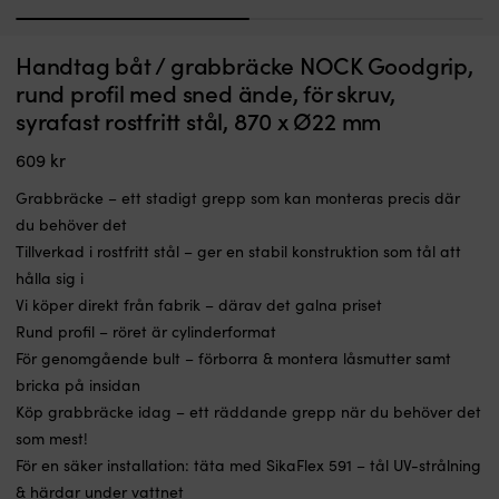
1
2
Grabbräcke
G
Handtag båt / grabbräcke NOCK Goodgrip,
Handtag båt / grabbräcke NOCK Goodgrip, rund profil med vinkelrät
H
–
–
ände, för invändig bult, syrafast rostfritt stål, 925 x Ø25 mm
m
rund profil med sned ände, för skruv,
ett
et
syrafast rostfritt stål, 870 x Ø22 mm
I LAGER
stadigt
st
419
kr
grepp
g
609
kr
som
s
kan
k
Grabbräcke – ett stadigt grepp som kan monteras precis där
monteras
m
du behöver det
precis
pr
där
d
Tillverkad i rostfritt stål – ger en stabil konstruktion som tål att
du
d
hålla sig i
behöver
b
Vi köper direkt från fabrik – därav det galna priset
det
d
Rund profil – röret är cylinderformat
Tillverkad
Ti
i
i
För genomgående bult – förborra & montera låsmutter samt
rostfritt
ro
bricka på insidan
stål
st
Köp grabbräcke idag – ett räddande grepp när du behöver det
–
–
ger
g
som mest!
en
e
För en säker installation: täta med
SikaFlex 591
– tål UV-strålning
stabil
st
& härdar under vattnet