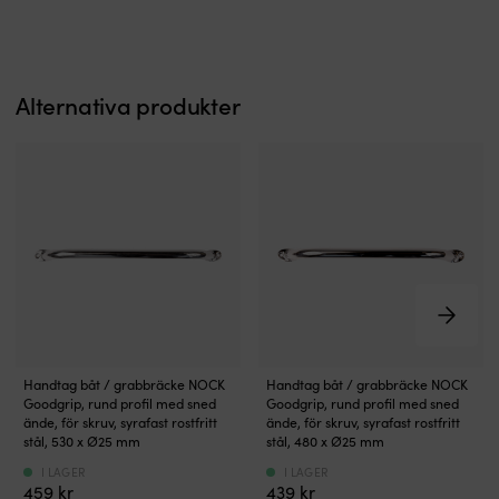
kan
kan
monteras
monteras
precis
precis
där
där
du
du
Alternativa produkter
behöver
behöver
det
det
Tillverkad
Tillverkad
i
i
rostfritt
rostfritt
stål
stål
–
–
ger
ger
en
en
stabil
stabil
konstruktion
konstruktion
som
som
tål
tål
Grabbräcke
Grabbräcke
att
att
Handtag båt / grabbräcke NOCK
Handtag båt / grabbräcke NOCK
–
–
hålla
hålla
Goodgrip, rund profil med sned
Goodgrip, rund profil med sned
ett
ett
sig
ände, för skruv, syrafast rostfritt
sig
ände, för skruv, syrafast rostfritt
stadigt
stadigt
stål, 530 x Ø25 mm
stål, 480 x Ø25 mm
i
i
grepp
grepp
Vi
Vi
I LAGER
I LAGER
som
som
köper
köper
459
kr
439
kr