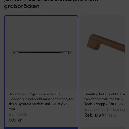
grabbräcken
Handtag båt / grabbräcke NOCK
Handtag båt / grabbräcke 
Goodgrip, rund profil med sned ände, för
fyrkantig profil, för skruv, 
skruv, syrafast rostfritt stål, 870 x Ø22
Teak, 1 grepp - 330 x 61 x 2
mm
20 I LAGER (FLER KAN KÖPA
Det
Det
Rek.
179
kr
17 I LAGER
165
kr
609
kr
ursprungl
nuva
priset
priset