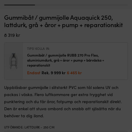
1
2
3
4
Uppblåsbar
G
Gummibåt / gummijolle Aquaquick 250,
Gummibåt / gummijolle RUBB 230 Pro, aluminiumdurk, grå + åror +
G
jolle
m
pump + bärväska + reparationskit
+
lattdurk, grå + åror + pump + reparationskit
med
1
b
I LAGER
V-
c
Det
Det
8 319
kr
8 999
kr
5 299
kr
botten
b
ursprungliga
nuvarande
som
o
priset
priset
går
V
TIPS! KOLLA IN:
var:
är:
rakare
b
Gummibåt / gummijolle RUBB 270 Pro Flex,
8 999 kr.
5 299 kr.
och
s
aluminiumdurk, grå + åror + pump + bärväska +
känns
g
reparationskit
lättrodd.
st
Det
Det
Endast
Rek.
9 999
kr
6 465
kr
Aluminiumdurk
g
ursprungliga
nuvarande
ger
o
priset
priset
Uppblåsbar gummijolle i slitstarkt PVC som tål solens UV och
stabilt
hå
var:
är:
golv
k
packas i väska. Flera luftkammare ger extra trygghet vid
9
6
och
j
999 kr.
465 kr.
punktering och du får åror, fotpump och reparationskit direkt.
PVC
A
Den är enkel att stuva ombord och snabb att sjösätta när du
1100
g
Denier
e
behöver ta dig iland.
tål
st
hårt
p
UTFÖRANDE
:
LATTDURK - 250 CM