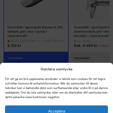
Det
m
märks
o
både
b
när
at
du
a
ror
b
Gummibåt / gummijolle Aquaquick 250,
Gummibåt / gummijolle RUB
och
m
lattdurk, grå + åror + pump +
aluminiumdurk, grå + åror 
reparationskit
bärväska + reparationskit
när
å
du
o
BESTÄLLNINGSVARA | 3 - 6 ARBETSDAGAR
20 I LAGER
Det
D
8 319
kr
Rek.
8 999
kr
kör
el
5 299
kr
ursprun
n
med
A
priset
pr
motor
g
VARUMÄRKE
VARUMÄRKE
var:
är
–
e
8
5
Aquaquick
RUBB
båten
st
999 kr.
29
Hantera samtycke
känns
b
mer
s
MAX ANTAL PERSONER
MAX ANTAL PERSONER
För att ge en bra upplevelse använder vi teknik som cookies för att lagra
lättdriven
m
3 personer
2 personer
och/eller komma åt enhetsinformation. När du samtycker till dessa
och
n
tekniker kan vi behandla data som surfbeteende eller unika ID:n på denna
förutsägbar.
d
webbplats. Om du inte samtycker eller om du återkallar ditt samtycke kan
Aluminiumdurken
kl
MAXIMAL LASTVIKT
MAXIMAL LASTVIKT
detta påverka vissa funktioner negativt.
ger
o
450 kg
237 kg
ett
fl
stabilt
p
Acceptera