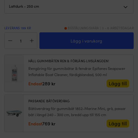
slitage.
n
Övertrycksventil
d
och
st
förstärkta
o
fästpunkter
la
LEVERANS 199 KR
BESTÄLLNINGSVARA | 3 - 6 ARBETSDAGAR
minskar
o
Gummibåt
risken
sl
Lägg i varukorg
/
för
P
gummijolle
skador
m
Aquaquick
och
öv
250,
gör
tå
HÅLL GUMMIBÅTEN REN & FÖRLÄNG LIVSLÄNGDEN!
lattdurk,
att
b
Rengöring för gummibåtar & fendrar Epifanes Seapower
grå
den
u
Inflatable Boat Cleaner, färdigblandad, 500 ml
+
håller
o
åror
längre.
sl
289
Lägg till
Endast
kr
+
|
D
pump
V-
ä
+
botten
C
PASSANDE BÅTÖVERDRAG
reparationskit
ger
g
Båtöverdrag för gummibåt 1852-Marine Mini, grå, passar
mängd
rakare
fö
båt i längd 240 - 300 cm, bredd upp till 155 cm
kurs
2
769
Lägg till
och
p
Endast
kr
lättare
o
rodd
2