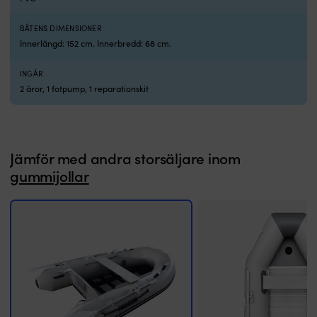
många
b
säsonger.
el
Stabil
k
BÅTENS DIMENSIONER
gång
tu
Innerlängd: 152 cm. Innerbredd: 68 cm.
med
n
V-
la
INGÅR
botten
D
2 åror, 1 fotpump, 1 reparationskit
och
2
aluminiumdurk
c
Den
l
uppblåsbara
b
V-
k
Jämför med andra storsäljare inom
botten
st
gummijollar
är
b
fixerad
m
i
V
mitten
bo
för
vi
att
g
hålla
d
kursen
lä
jämnare
at
i
hå
vattnet.
ku