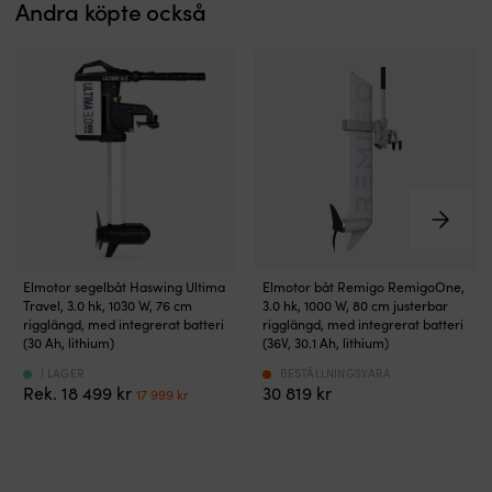
Andra köpte också
pumpning
rä
enklare,
a
förstärkta
o
skarvar
la
mellan
Vä
båtens
m
delar
ef
och
h
rostfria
d
ringar
a
i
jo
fören
Al
för
u
Elutombordare
Elutombordare
Elmotor segelbåt Haswing Ultima
Elmotor båt Remigo RemigoOne,
draglina
b
med
med
Travel, 3.0 hk, 1030 W, 76 cm
3.0 hk, 1000 W, 80 cm justerbar
–
p
integrerat
integrerat
rigglängd, med integrerat batteri
rigglängd, med integrerat batteri
placerade
s
30
batteri
(30 Ah, lithium)
(36V, 30.1 Ah, lithium)
på
R
Ah
i
ömse
2
I LAGER
BESTÄLLNINGSVARA
litiumbatteri.
tät
Det
Det
18 499
kr
30 819
kr
sida
P
17 999
kr
Batteriet
aluminiumkropp.
ursprungliga
nuvarande
för
g
klickas
IP67
priset
priset
mer
m
av
över
var:
är:
balanserad
m
för
vattenlinjen
18 499 kr.
17 999 kr.
bogsering.
o
enkel
och