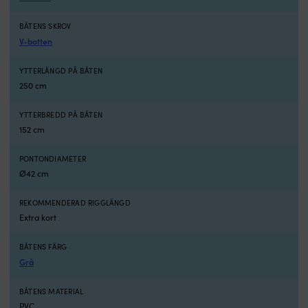
PVC
in
1100
li
BÅTENS SKROV
Denier
i
V-botten
(0.9
m
mm)
R
YTTERLÄNGD PÅ BÅTEN
och
2
250 cm
är
P
CE-
m
godkända,
e
YTTERBREDD PÅ BÅTEN
vilket
ä
152 cm
ger
et
en
k
PONTONDIAMETER
trygg
jo
Ø42 cm
grund
fö
när
d
REKOMMENDERAD RIGGLÄNGD
du
s
Extra kort
vill
vil
ha
h
en
e
BÅTENS FÄRG
jolle
s
Grå
som
g
håller
til
BÅTENS MATERIAL
för
m
PVC