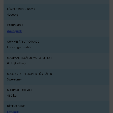
–
11
som
D
FÖRPACKNINGENS VIKT
släpjolle
p
42000 g
efter
0.
segel-
mi
eller
tå
VARUMÄRKE
motorbåt,
ak
Aquaquick
som
a
smidig
C
GUMMIBÅTSUTFÖRANDE
transportbåt
g
Endast gummibåt
vid
fö
bryggan
2
MAXIMAL TILLÅTEN MOTOREFFEKT
eller
p
6 hk (4.41 kw)
som
o
en
m
rolig
u
MAX. ANTAL PERSONER FÖR BÅTEN
extrabåt
til
3 personer
vid
2
sommarstugan.
k
MAXIMAL LASTVIKT
Båtarna
Vä
450 kg
är
m
byggda
s
BÅTENS DURK
i
b
slitstark
el
Lattdurk