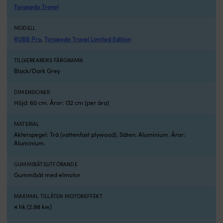
–
a
Torqeedo Travel
som
g
släpjolle
l
MODELL
efter
tu
RUBB Pro
Torqeedo Travel Limited Edition
,
segel-
o
eller
l
motorbåt,
dr
TILLVERKARENS FÄRGNAMN
som
A
Black/Dark Grey
smidig
o
transportbåt
r
DIMENSIONER
vid
R
Höjd: 60 cm. Åror: 132 cm (per åra)
bryggan
N
eller
ä
MATERIAL
som
e
Akterspegel: Trä (vattenfast plywood). Säten: Aluminium. Åror:
en
kr
Aluminium.
rolig
e
extrabåt
fö
vid
d
GUMMIBÅTSUTFÖRANDE
sommarstugan.
s
Gummibåt med elmotor
Båtarna
vil
är
g
MAXIMAL TILLÅTEN MOTOREFFEKT
byggda
m
4 hk (2.98 kw)
i
ä
slitstark
b