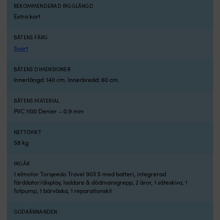
många
d
REKOMMENDERAD RIGGLÄNGD
säsonger.
b
Extra kort
Stabil
fö
gång
l
BÅTENS FÄRG
med
tu
Svart
V-
til
botten
k
och
el
BÅTENS DIMENSIONER
aluminiumdurk
s
Innerlängd: 140 cm. Innerbredd: 60 cm.
Den
M
uppblåsbara
g
BÅTENS MATERIAL
V-
u
PVC 1100 Denier – 0.9 mm
botten
til
är
ci
fixerad
4
NETTOVIKT
i
hä
58 kg
mitten
i
för
b
INGÅR
att
o
1 elmotor Torqeedo Travel 903 S med batteri, integrerad
hålla
ä
färddator/display, laddare & dödmansgrepp, 2 åror, 1 säteskiva, 1
kursen
sä
fotpump, 1 bärväska, 1 reparationskit
jämnare
ef
i
p
GODKÄNNANDEN
vattnet.
d