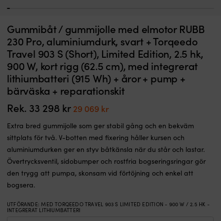
1
2
3
4
5
6
7
8
9
10
11
12
13
14
15
16
17
18
19
20
21
22
23
24
25
26
27
28
29
30
31
Uppblåsbar
E
Gummibåt / gummijolle med elmotor RUBB
Gummibåt / gummijolle RUBB 230 Pro, aluminiumdurk, svart + åror +
E
jolle
m
pump + bärväska + reparationskit
r
230 Pro, aluminiumdurk, svart + Torqeedo
med
1,
Travel 903 S (Short), Limited Edition, 2.5 hk,
I LAGER
V-
k
Det
Det
8 999
kr
5 299
kr
botten
b
900 W, kort rigg (62.5 cm), med integrerat
ursprungliga
nuvarande
som
fö
lithiumbatteri (915 Wh) + åror + pump +
priset
priset
går
e
var:
är:
bärväska + reparationskit
rakare
kr
8 999 kr.
5 299 kr.
och
i
Rek.
33 298
kr
Det
Det
29 069
kr
känns
m
ursprungliga
nuvarande
lättrodd.
In
Extra bred gummijolle som ger stabil gång och en bekväm
Aluminiumdurk
3
priset
priset
sittplats för två. V-botten med fixering håller kursen och
ger
V
var:
är:
stabilt
ba
aluminiumdurken ger en styv båtkänsla när du står och lastar.
33
29
golv
g
Övertrycksventil, sidobumper och rostfria bogseringsringar gör
298 kr.
069 kr.
och
fä
den trygg att pumpa, skonsam vid förtöjning och enkel att
PVC
k
1100
o
bogsera.
Denier
e
tål
l
UTFÖRANDE
:
MED TORQEEDO TRAVEL 903 S LIMITED EDITION - 900 W / 2.5 HK -
INTEGRERAT LITHIUMBATTERI
hårt
Ju