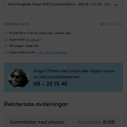
slitage.
r
Övertrycksventil
p
och
fl
förstärkta
b
fästpunkter
o
LEVERANS 199 KR
SLUT I LAGER
minskar
d
risken
g
Beställ före 12.30 för utleverans samma dag
för
ty
Superenkel
prisgaranti
skador
u
365 dagars ångerrätt
och
a
Supernöjda kunder -
4.7 / 5 på Trustpilot
gör
fö
att
l
den
tu
håller
o
Frågor? Prata med Johan eller någon annan
längre.
l
av våra produktexperter!
|
k
08 – 25 15 46
V-
|
botten
1.
ger
k
Relaterade avdelningar
rakare
b
kurs
g
och
e
lättare
kr
Gummibåtar med elmotor
Varumärke:
RUBB
rodd
i