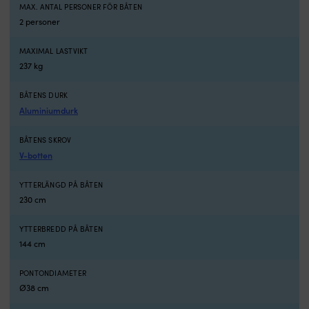
MAX. ANTAL PERSONER FÖR BÅTEN
PVC
ro
2 personer
1100
ru
Denier
i
(0.9
vi
MAXIMAL LASTVIKT
mm)
D
237 kg
och
l
är
si
BÅTENS DURK
CE-
fö
Aluminiumdurk
godkända,
k
vilket
tu
ger
fi
BÅTENS SKROV
en
o
V-botten
trygg
le
grund
i
YTTERLÄNGD PÅ BÅTEN
när
v
230 cm
du
p
vill
jo
YTTERBREDD PÅ BÅTEN
ha
o
144 cm
en
g
jolle
m
som
h
PONTONDIAMETER
håller
o
Ø38 cm
för
s