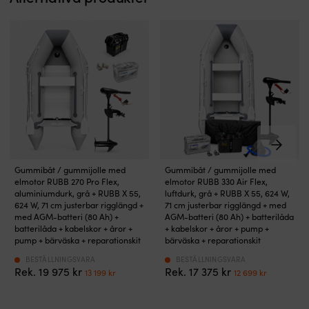
dimensionerad
d
stabil
lämplig
för
fö
dragvinkel
för
motorer
m
och
batterier
upp
u
rakare
upp
till
til
gång.
till
7.8
7.
Splitsade
30
hk
h
öglor
Ah
(5.82
(5
i
Laddar
kW),
k
alla
12/6V
vilket
vi
ändar
batterier
ger
g
gör
och
dig
d
infästningen
alla
gott
go
Gummijolle
Komplett
snabb
batterityper
Gummibåt / gummijolle med
Gummibåt / gummijolle med
om
o
med
gummijolle
och
(öppna,
elmotor RUBB 270 Pro Flex,
elmotor RUBB 330 Air Flex,
marginal
m
bred
med
säker.
EFB,
aluminiumdurk, grå + RUBB X 55,
luftdurk, grå + RUBB X 55, 624 W,
för
fö
plattform,
elmotor
Gul
624 W, 71 cm justerbar rigglängd +
AGM
71 cm justerbar rigglängd + med
elmotordrift.
el
V-
för
med AGM-batteri (80 Ah) +
AGM-batteri (80 Ah) + batterilåda
signalfärg
ej
I
I
batterilåda + kabelskor + åror +
+ kabelskor + åror + pump +
botten
turer
och
6V,
de
d
pump + bärväska + reparationskit
bärväska + reparationskit
och
mellan
UV-
GEL
här
h
aluminiumdurk
båt
behandlad
och
BESTÄLLNINGSVARA
BESTÄLLNINGSVARA
paketen
p
som
Det
Det
och
Det
Det
19 975
kr
17 375
kr
flätad
Litihium)
13 199
kr
12 699
kr
ingår
i
ger
ursprungliga
nuvarande
brygga.
ursprungliga
nuvara
polypropylen
Temperatursensor
olika
ol
styvhet
priset
priset
Luftdurk
priset
priset
minskar
–
elmotorkonfigurationer
e