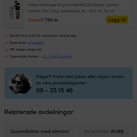
justerbar
1
1
med
m
Fällbar badstege till gummibåt NOCK Ribstep, syrafast
rigglängd
119 kr.
059 kr.
elmotorlösning,
el
rostfritt stål, 3 steg, teleskopisk, 98 - 42.5 cm, 34 cm
+
åror,
år
1 799
Lägg till
Endast
kr
med
fotpump,
f
AGM-
väska
v
batteri
och
o
Beställ före 12.30 för utleverans samma dag
(80
reparationskit.
re
Superenkel
prisgaranti
Ah)
|
|
+
144
1
365 dagars ångerrätt
batterilåda
centimeter
c
Supernöjda kunder -
4.7 / 5 på Trustpilot
+
bred
b
kabelskor
–
–
+
stabil
st
Frågor? Prata med Johan eller någon annan
åror
gång
g
av våra produktexperter!
+
och
o
08 – 25 15 46
pump
mer
m
+
plats
pl
bärväska
ombord
o
+
Aluminiumdurk
A
Relaterade avdelningar
reparationskit
ger
g
mängd
tryggt
tr
fotfäste
fo
och
o
Gummibåtar med elmotor
Varumärke:
RUBB
styv
st