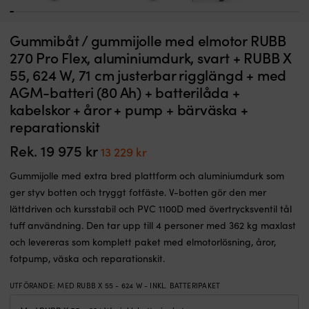
1
2
3
4
5
6
7
8
9
10
11
12
13
14
15
16
17
18
19
20
21
22
23
24
25
26
27
28
29
30
31
Gummijolle
G
Gummibåt / gummijolle med elmotor RUBB
Gummibåt / gummijolle med elmotor RUBB 270 Pro Flex, aluminiumdurk,
G
med
m
svart + RUBB X 36, 348 W, 71 cm justerbar rigglängd + batteri (80 Ah) +
s
270 Pro Flex, aluminiumdurk, svart + RUBB X
extra
e
batterilåda + kabelskor + åror + pump + bärväska + reparationskit
i
55, 624 W, 71 cm justerbar rigglängd + med
bred
b
r
I LAGER
plattform
p
AGM-batteri (80 Ah) + batterilåda +
Det
Det
15 195
kr
10 989
kr
och
o
kabelskor + åror + pump + bärväska +
ursprungliga
nuvarande
aluminiumdurk
a
priset
priset
reparationskit
som
s
var:
är:
ger
g
15 195 kr.
10 989 kr.
Rek.
19 975
kr
Det
Det
13 229
kr
styv
st
ursprungliga
nuvarande
botten
b
Gummijolle med extra bred plattform och aluminiumdurk som
och
o
priset
priset
ger styv botten och tryggt fotfäste. V-botten gör den mer
tryggt
tr
var:
är:
fotfäste.
fo
lättdriven och kursstabil och PVC 1100D med övertrycksventil tål
19
13
V-
V
tuff användning. Den tar upp till 4 personer med 362 kg maxlast
975 kr.
229 kr.
botten
b
och levereras som komplett paket med elmotorlösning, åror,
gör
g
den
d
fotpump, väska och reparationskit.
mer
m
lättdriven
lä
UTFÖRANDE
:
MED RUBB X 55 - 624 W - INKL. BATTERIPAKET
och
o