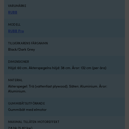
Flex
Fl
VARUMÄRKE
är
ä
RUBB
en
e
välbyggd
v
MODELL
gummibåt/gummijolle
g
RUBB Pro
för
fö
dig
d
som
s
TILLVERKARENS FÄRGNAMN
vill
vil
Black/Dark Grey
ha
h
en
e
DIMENSIONER
smidig
s
Höjd: 60 cm. Akterspegelns höjd: 38 cm. Åror: 132 cm (per åra)
släpjolle
sl
till
til
segel-
s
MATERIAL
eller
el
Akterspegel: Trä (vattenfast plywood). Säten: Aluminium. Åror:
Aluminium.
motorbåt,
m
en
e
praktisk
pr
GUMMIBÅTSUTFÖRANDE
båt
b
Gummibåt med elmotor
vid
vi
sommarstugan
s
MAXIMAL TILLÅTEN MOTOREFFEKT
eller
el
7.8 hk (5.82 kw)