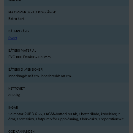
komma
k
ut
ut
REKOMMENDERAD RIGGLÄNGD
på
p
Extra kort
vattnet
va
utan
u
att
at
BÅTENS FÄRG
behöva
b
Svart
jaga
j
ihop
i
BÅTENS MATERIAL
basutrustning.
ba
PVC 1100 Denier – 0.9 mm
Stabil
St
plattform
p
BÅTENS DIMENSIONER
med
m
Innerlängd: 183 cm. Innerbredd: 68 cm.
aluminiumdurk
a
Den
D
extra
e
NETTOVIKT
bredden
b
80.8 kg
på
p
144
1
INGÅR
centimeter
c
1 elmotor RUBB X 55, 1 AGM-batteri 80 Ah, 1 batterilåda, kabelskor, 2
gör
g
åror, 1 säteskiva, 1 fotpump för uppblåsning, 1 bärväska, 1 reparationskit
stor
st
skillnad
sk
GODKÄNNANDEN