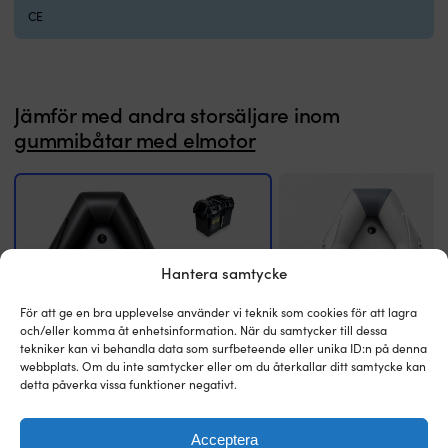
i
i
CE
vardagen:
v
du
d
sitter
si
bekvämare,
b
båten
b
Jämför med andra storsäljare inom
känns
k
stabil
st
gummibåtar med elmotor
när
n
någon
n
rör
rö
sig
si
ombord
o
och
o
du
d
Hantera samtycke
får
få
bättre
bä
För att ge en bra upplevelse använder vi teknik som cookies för att lagra
marginaler
m
och/eller komma åt enhetsinformation. När du samtycker till dessa
när
n
tekniker kan vi behandla data som surfbeteende eller unika ID:n på denna
du
d
webbplats. Om du inte samtycker eller om du återkallar ditt samtycke kan
lastar.
la
detta påverka vissa funktioner negativt.
Aluminiumdurken
A
ger
g
en
e
Acceptera
Gummibåt / gummijolle med elmotor
Gummibåt / gummijolle me