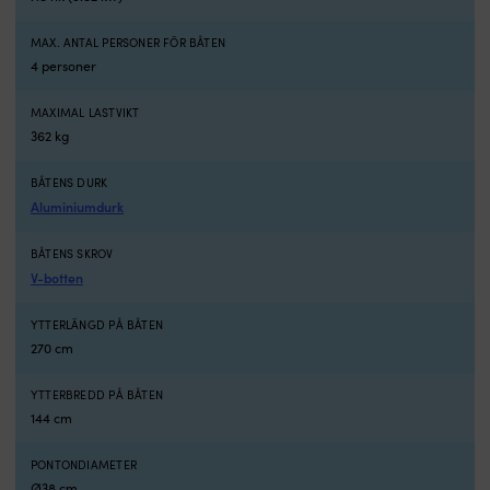
en
e
lättmanövrerad
l
jolle
jo
MAX. ANTAL PERSONER FÖR BÅTEN
för
fö
4 personer
kortare
k
transporter.
tr
MAXIMAL LASTVIKT
Du
D
362 kg
får
få
ett
et
BÅTENS DURK
komplett
k
Aluminiumdurk
paket
p
med
m
båt,
bå
BÅTENS SKROV
elmotorlösning
e
V-botten
samt
s
åror,
år
YTTERLÄNGD PÅ BÅTEN
fotpump,
f
270 cm
bärväska
b
och
o
YTTERBREDD PÅ BÅTEN
reparationskit
re
–
–
144 cm
så
s
du
d
PONTONDIAMETER
kan
k
Ø38 cm