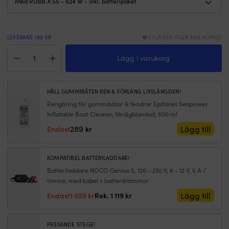
kursstabil
ku
och
o
PVC
P
1100D
1
LEVERANS 199 KR
1 I LAGER (FLER KAN KÖPAS)
med
m
Gummibåt
övertrycksventil
öv
Lägg i varukorg
/
tål
tå
gummijolle
tuff
tu
med
användning.
a
elmotor
Den
D
HÅLL GUMMIBÅTEN REN & FÖRLÄNG LIVSLÄNGDEN!
RUBB
tar
ta
Rengöring för gummibåtar & fendrar Epifanes Seapower
270
upp
u
Inflatable Boat Cleaner, färdigblandad, 500 ml
Pro
till
til
Flex,
4
4
289
Lägg till
Endast
kr
aluminiumdurk,
personer
p
svart
med
m
+
362
3
KOMPATIBEL BATTERILADDARE!
RUBB
kg
k
Batteriladdare NOCO Genius 5, 120 - 230 V, 6 - 12 V, 5 A /
X
maxlast
m
timme, med kabel + batteriklämmor
55,
och
o
624
Det
Det
Lägg till
levereras
l
Endast
1 059
kr
Rek.
1 119
kr
W,
ursprungliga
nuvarande
som
s
71
priset
priset
komplett
k
cm
var:
är:
paket
p
PASSANDE STEGE!