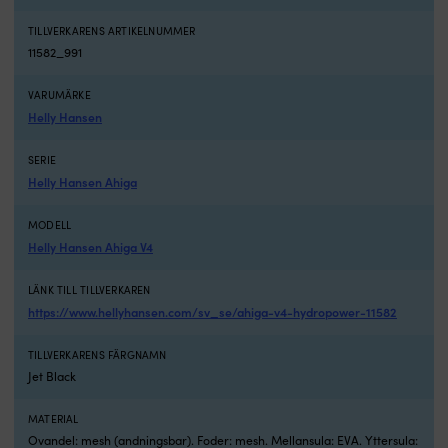
med
d
TILLVERKARENS ARTIKELNUMMER
sig
s
11582_991
Smidig
o
&
D
enkel
ko
VARUMÄRKE
med
hj
Helly Hansen
mängder
s
av
t
SERIE
användningsområden:
s
Helly Hansen Ahiga
perfekt
ef
för
sj
båt,
V
MODELL
vandring
t
Helly Hansen Ahiga V4
eller
o
jakt
h
LÄNK TILL TILLVERKAREN
Vred
g
https://www.hellyhansen.com/sv_se/ahiga-v4-hydropower-11582
för
st
skärpa
fo
TILLVERKARENS FÄRGNAMN
–
vå
Jet Black
gör
S
det
in
möjligt
m
MATERIAL
att
lu
Ovandel: mesh (andningsbar). Foder: mesh. Mellansula: EVA. Yttersula: