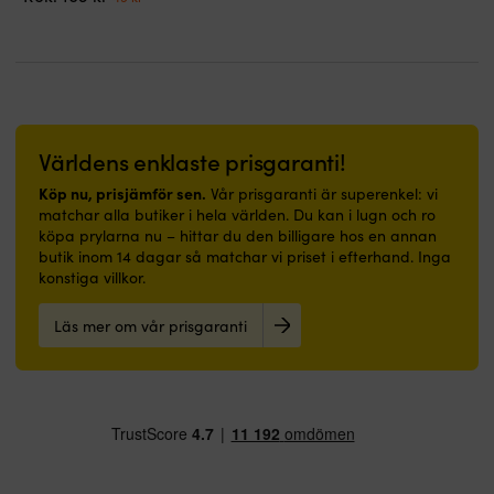
–
Lättvikt
skor
skor
lukt
ursprungliga
nuvarande
priset
p
til
för
–
är
är
Extra
priset
priset
var:
ä
e
bästa
lätt
de
de
EVA-
var:
är:
349 kr
2
n
greppförmåga
&
garanterat
garanterat
inlägg
109 kr.
49 kr.
d
5D-
smidig
torra
torra
i
rö
tryckt
att
innan
innan
hålfoten
d
överdel
ha
nästa
nästa
–
s
–
på
seglingspass
seglingspass
optimalt
Världens enklaste prisgaranti!
i
bidrar
sig
stöd
si
Köp nu, prisjämför sen.
Vår prisgaranti är superenkel: vi
till
Bröstficka
PFC-
el
matchar alla butiker i hela världen. Du kan i lugn och ro
ett
–
fri
j
köpa prylarna nu – hittar du den billigare hos en annan
mycket
ger
p
butik inom 14 dagar så matchar vi priset i efterhand. Inga
bra
smidig
fö
konstiga villkor.
skydd
åtkomst
D
Mellansula
av
d
i
t.ex.
Läs mer om vår prisgaranti
i
EVA-
mobil
s
material
eller
i
–
plånbok
v
absorberar
Vaddering
o
stötar
i
s
&
Repreve-
vi
ger
fibrer
lu
maximal
–