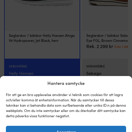
vristband
r
som
d
standard
sä
–
fr
slipp
b
tappa
til
Seglarskor / båtskor Helly Hansen Ahiga
Seglarskor / båtskor Sebago
den
d
V4 Hydropower, Jet Black, herr
Eye FGL, Brown Cinnamon (9
överbord
o
Det
Rek.
2 299
kr
från
1 681
k
NOCK
v
ursprun
–
u
priset
ett
i
var:
varumärke
la
VARUMÄRKE
VARUMÄRKE
2
där
F
Helly Hansen
Sebago
299 kr.
god
li
kvalitet
p
Hantera samtycke
möter
g
FÄRG
FÄRG
låga
u
Jet Black
Brown Cinnamon (922)
För att ge en bra upplevelse använder vi teknik som cookies för att lagra
priser
v
och/eller komma åt enhetsinformation. När du samtycker till dessa
|
f
tekniker kan vi behandla data som surfbeteende eller unika ID:n på denna
PASSAR ANVÄNDARE
PASSAR ANVÄNDARE
https://youtu.be/QL0nopjnLR4
o
webbplats. Om du inte samtycker eller om du återkallar ditt samtycke kan
detta påverka vissa funktioner negativt.
Herr
Herr
e
lä
d