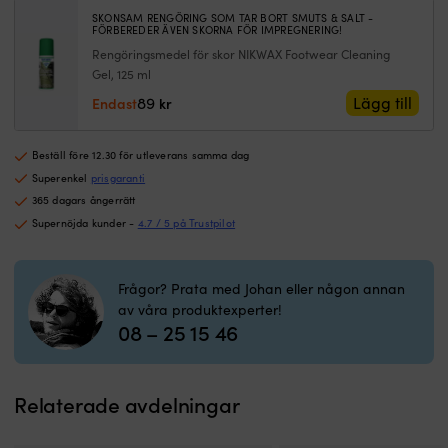
siktmöjlighet
g
SKONSAM RENGÖRING SOM TAR BORT SMUTS & SALT -
Brett
d
FÖRBEREDER ÄVEN SKORNA FÖR IMPREGNERING!
synfält
s
Rengöringsmedel för skor NIKWAX Footwear Cleaning
–
n
Gel, 125 ml
Lätt
d
att
rö
89
Lägg till
Endast
kr
identifiera
d
föremål
o
i
o
Beställ före 12.30 för utleverans samma dag
snabb
hj
Superenkel
prisgaranti
rörelse
s
365 dagars ångerrätt
10x
t
Supernöjda kunder -
4.7 / 5 på Trustpilot
förstoring
s
–
ef
kom
sj
nära
S
Frågor? Prata med Johan eller någon annan
det
in
av våra produktexperter!
du
m
08 – 25 15 46
kikar
lu
på…
o
sjömärket,
st
Relaterade avdelningar
sälen
t
eller
o
havsörnen!
h