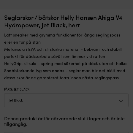
1
2
3
4
5
6
7
Superfin
T
Seglarskor / båtskor Helly Hansen Ahiga V4
Kikare NOCK Klarskär, 10x25
S
och
s
Hydropower, Jet Black, herr
kompakt
I LAGER
m
299
kr
kikare
n
Lätt sneaker med grymma funktioner för långa seglingspass
från
m
eller en tur på stan
Svenska
yt
NOCK
s
Mellansula i EVA och slitstarka material – bekvämt och stabilt
Optisk
g
perfekt för däcksarbete såväl som timmar vid ratten
prestanda
sä
HellyGrip-slitsula – spring med säkerhet på däck utan att halka
i
g
Snabbtorkande tyg som andas – seglar man blir det blött med
toppklass
p
för
bl
dessa skor är de garanterat torra innan nästa seglingspass
sin
d
storlek
u
FÄRG
:
JET BLACK
–
at
extra
l
fin
m
lins
D
(Bk7),
ko
Denna produkt är för närvarande slut i lager och är inte
för
o
tillgänglig.
bästa
s