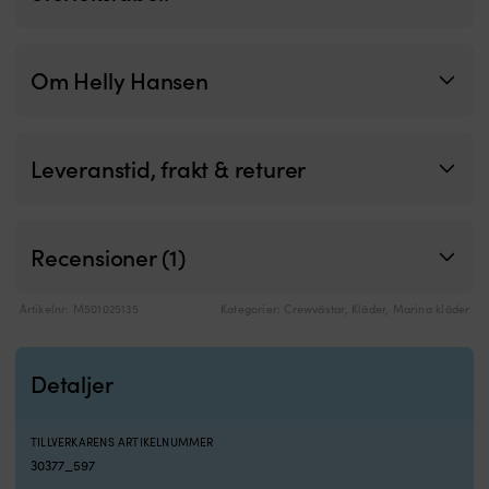
Om Helly Hansen
Leveranstid, frakt & returer
Recensioner (1)
Artikelnr:
M501025135
Kategorier:
Crewvästar
,
Kläder
,
Marina kläder
Detaljer
TILLVERKARENS ARTIKELNUMMER
30377_597