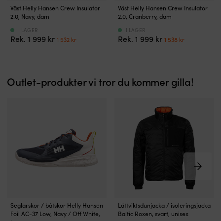
Väst
–
Diskreta
Väst Helly Hansen Crew Insulator
Väst Helly Hansen Crew Insulator
i
stilren
logotyper
2.0, Navy, dam
2.0, Cranberry, dam
klassisk
och
–
I LAGER
I LAGER
design
avskalad
stilren
Det
Det
Det
Det
1 999
kr
1 999
kr
1 532
kr
1 538
kr
med
design
och
ursprungliga
nuvarande
ursprungliga
nuvarand
försklassiga
Fickor
avskalad
priset
priset
priset
priset
material
fram
design
var:
är:
var:
är:
håller
YKK
Fickor
1 999 kr.
1 532 kr.
1 999 kr.
1 538 kr.
dig
Outlet-produkter vi tror du kommer gilla!
dragkedjor
fram
varm
AMANN-
YKK
och
trådar
dragkedjor
torr
–
AMANN-
Primaloft
tysk
trådar
black-
kvalitet
–
isolering,
tysk
vattenavvisande
kvalitet
microfibermaterial
och
vindtåligt
skal
–
håller
Lätt
Mjuk
Seglarskor / båtskor Helly Hansen
Lättviktsdunjacka / isoleringsjacka
vatten
&
&
Foil AC-37 Low, Navy / Off White,
Baltic Roxen, svart, unisex
borta
teknisk
värmande