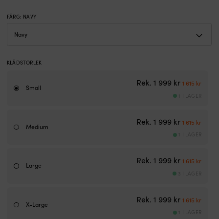
FÄRG
:
NAVY
KLÄDSTORLEK
Det urspru
Det n
Rek.
1 999
kr
1 615
kr
Small
1 I LAGER
Det urspru
Det n
Rek.
1 999
kr
1 615
kr
Medium
1 I LAGER
Det urspru
Det n
Rek.
1 999
kr
1 615
kr
Large
3 I LAGER
Det urspru
Det n
Rek.
1 999
kr
1 615
kr
X-Large
1 I LAGER