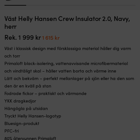
1
2
3
4
5
6
Väst Helly Hansen Crew Insulator 2.0, Navy,
Väst Helly Hansen Crew Insulator 2.0, Ebony, herr
V
herr
I LAGER
Det
Det
1 999
kr
1 615
kr
Rek.
1 999
kr
Det
Det
1 615
kr
ursprungliga
nuvarande
priset
priset
ursprungliga
nuvarande
Väst i klassisk design med försklassiga material håller dig varm
var:
är:
priset
priset
1 999 kr.
1 615 kr.
och torr
var:
är:
Primaloft black-isolering, vattenavvisande microfibermaterial
1
1
och vindtåligt skal – håller vatten borta och värme inne
999 kr.
615 kr.
Lätt och bekväm – perfekt mellanlager på sjön eller ha den som
den är en kväll på stan
Fodrade fickor – praktiskt och värmande
YKK dragkedjor
Hängögla på utsidan
Tryckt Helly Hansen-logotyp
Bluesign-produkt
PFC-fri
80% återvunnen Primaloft