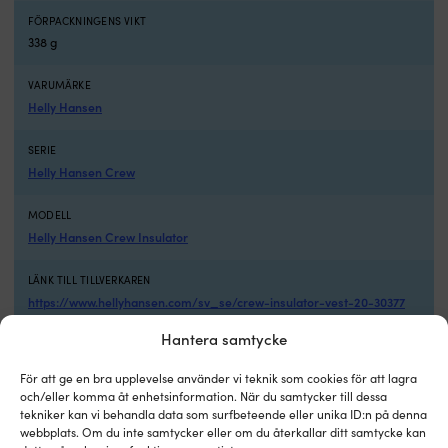
FÖRPACKNINGENS VIKT
338 g
VARUMÄRKE
Helly Hansen
SERIE
Helly Hansen Crew
MODELL
Helly Hansen Crew Insulator
LÄNK TILL TILLVERKAREN
https://www.hellyhansen.com/sv_se/crew-insulator-vest-20-30377
Hantera samtycke
TILLVERKARENS FÄRGNAMN
Navy
För att ge en bra upplevelse använder vi teknik som cookies för att lagra
och/eller komma åt enhetsinformation. När du samtycker till dessa
PASSAR TILL ANVÄNDARE
tekniker kan vi behandla data som surfbeteende eller unika ID:n på denna
Herr
webbplats. Om du inte samtycker eller om du återkallar ditt samtycke kan