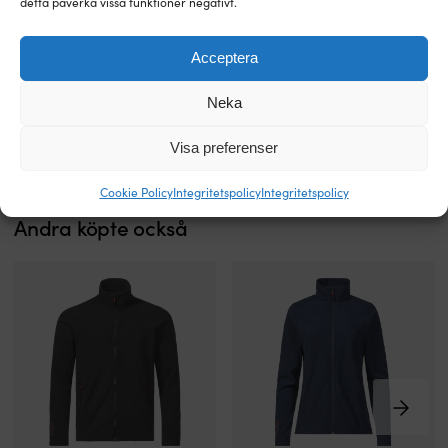
detta påverka vissa funktioner negativt.
MATERIAL PÅ JACKA
Skal: 100% polyester. Foder: 100% polyester. Fyllning: 100% polyester
Acceptera
(återvunnen)
Neka
FÄRG PÅ SEGLARKLÄDER
Blå
Visa preferenser
Cookie Policy
Integritetspolicy
Integritetspolicy
Andra köpte också