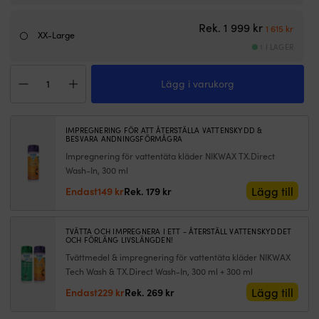
Det urspru
Det n
Rek.
1 999
kr
1 615
kr
XX-Large
1 I LAGER
Väst
Lägg i varukorg
Helly
Hansen
Crew
Insulator
IMPREGNERING FÖR ATT ÅTERSTÄLLA VATTENSKYDD &
2.0,
BESVARA ANDNINGSFÖRMÅGRA
Navy,
Impregnering för vattentäta kläder NIKWAX TX.Direct
herr
Wash-In, 300 ml
mängd
Det
Det
Lägg till
Endast
149
kr
Rek.
179
kr
ursprungliga
nuvarande
priset
priset
var:
är:
TVÄTTA OCH IMPREGNERA I ETT - ÅTERSTÄLL VATTENSKYDDET
OCH FÖRLÄNG LIVSLÄNGDEN!
179 kr.
149 kr.
Tvättmedel & impregnering för vattentäta kläder NIKWAX
Tech Wash & TX.Direct Wash-In, 300 ml + 300 ml
Det
Det
Lägg till
Endast
229
kr
Rek.
269
kr
ursprungliga
nuvarande
priset
priset