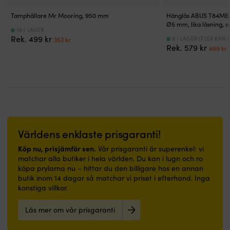
–
–
under
praktiskt
för
en
Tamphållare Mr Mooring, 950 mm
Hänglås ABUS T84MB/3
och
ökad
skaljacka
Ø5 mm, lika låsning, s
19 I LAGER
värmande
stabilitet
eller
Det
Det
Rek.
499
kr
9 I LAGER (FLER KAN 
353
kr
YKK
Med
en
Det
ursprungliga
nuvarande
Rek.
579
kr
499
kr
dragkedjor
gummisula
flytväst
urspr
priset
priset
Hängögla
–
Lättvikt
priset
p
var:
är:
på
för
–
var:
ä
499 kr.
353 kr.
utsidan
bästa
lätt
579 kr
4
Tryckt
greppförmåga
&
Helly
5D-
smidig
Hansen-
tryckt
att
logotyp
överdel
ha
Bluesign-
–
på
Världens enklaste prisgaranti!
produkt
bidrar
sig
Köp nu, prisjämför sen.
Vår prisgaranti är superenkel: vi
PFC-
till
Bröstficka
matchar alla butiker i hela världen. Du kan i lugn och ro
fri
ett
–
köpa prylarna nu – hittar du den billigare hos en annan
80%
mycket
ger
butik inom 14 dagar så matchar vi priset i efterhand. Inga
återvunnen
bra
smidig
konstiga villkor.
Primaloft
skydd
åtkomst
Mellansula
av
i
t.ex.
Läs mer om vår prisgaranti
EVA-
mobil
material
eller