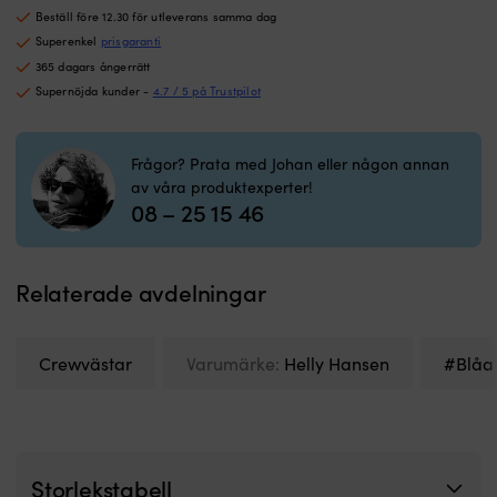
Beställ före 12.30 för utleverans samma dag
var:
är:
269 kr.
229 kr.
Superenkel
prisgaranti
365 dagars ångerrätt
Supernöjda kunder -
4.7 / 5 på Trustpilot
Frågor? Prata med Johan eller någon annan
av våra produktexperter!
08 – 25 15 46
Relaterade avdelningar
Crewvästar
Varumärke:
Helly Hansen
#Blåa 
Storlekstabell