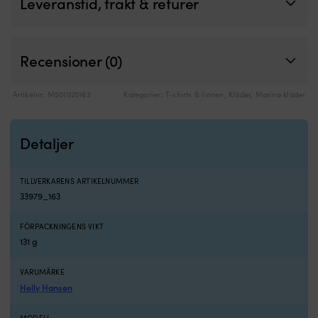
Leveranstid, frakt & returer
Recensioner (0)
Artikelnr:
M501025163
Kategorier:
T-shirts & linnen
,
Kläder
,
Marina kläder
Detaljer
TILLVERKARENS ARTIKELNUMMER
33979_163
FÖRPACKNINGENS VIKT
131 g
VARUMÄRKE
Helly Hansen