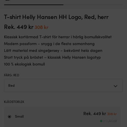
1
2
Sportig
T
T-shirt Helly Hansen HH Logo, Red, herr
T-shirt Sebago Performance Tee, White, herr
T
T-
sh
shirt
I LAGER
fö
Rek.
449
kr
Det
Det
308
kr
Det
Det
699
kr
471
kr
i
d
ursprungliga
nuvarande
ursprungliga
nuvarande
marin
m
Klassisk kortärmad T-shirt för herrar i härlig bomullskvalitet
priset
priset
priset
priset
stil
kl
Modern passform – snygg i de flesta samanhang
var:
är:
var:
är:
Skönt
tr
699 kr.
471 kr.
Lätt material med singeljersey – bekvämt hela dagen
funktionsmaterial
1
449 kr.
308 kr.
Stort tryck på bröstet – klassisk Helly Hansen logotyp
med
%
piké-
o
100 % ekologisk bomull
struktur
b
Perfekt
–
FÄRG
:
RED
för
m
sommargarderoben
o
–
s
oavsett
om
KLÄDSTORLEK
du
ska
Det urspru
Det n
Rek.
449
kr
308
kr
ut
Small
2 I LAGER
med