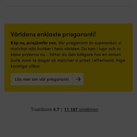
överdel
ha
D-
–
på
ring
bidrar
sig
för
till
Bröstficka
enkel
ett
–
fastsurrning
mycket
ger
i
Världens enklaste prisgaranti!
bra
smidig
båt,
skydd
åtkomst
kajak
Köp nu, prisjämför sen.
Vår prisgaranti är superenkel: vi
Mellansula
av
eller
matchar alla butiker i hela världen. Du kan i lugn och ro
i
t.ex.
på
köpa prylarna nu – hittar du den billigare hos en annan
EVA-
mobil
ryggsäck
butik inom 14 dagar så matchar vi priset i efterhand. Inga
material
eller
Tejpade
konstiga villkor.
–
plånbok
sömmar
absorberar
Vaddering
–
Läs mer om vår prisgaranti
stötar
i
extra
&
Repreve-
skydd
ger
fibrer
mot
maximal
–
vatteninträngning
komfort
återvunna
Perfekt
i
fibrer
för
varje
från
båtturer,
steg
industri
stranddagar
Biobaserad
och
eller
EVA
konsumenter
vandring