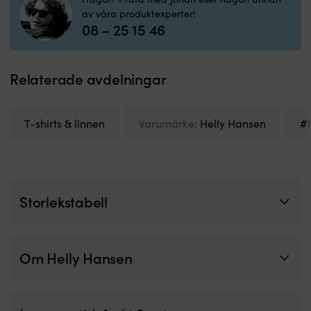
40
av våra produktexperter!
grader
08 – 25 15 46
Relaterade avdelningar
T-shirts & linnen
Varumärke:
Helly Hansen
#
Storlekstabell
Om Helly Hansen