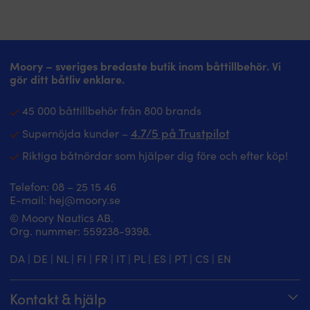
–
|
i
framtagen
Baltic
regn
från
Roxen
Praktisk
sockerrör
är
stängning
Större
en
med
Moory – sveriges bredaste butik inom båttillbehör. Vi
delar
mjuk
rulltop
gör ditt båtliv enklare.
av
och
och
skon
värmande
spänne
45 000 båttillbehör från 800 brands
är
lättviktsjacka.
för
återvunna
Perfekt
säker
4.7/5 på Trustpilot
Supernöjda kunder –
&
att
tätning
tillverkade
använda
Skydd
Riktiga båtnördar som hjälper dig före och efter köp!
av
som
mot
Oceanbound-
ett
vatten
Telefon:
08 – 25 15 46
tyg
extra
i
E-mail:
hej@moory.se
–
värmande
marin
© Moory Nautics AB.
bär
lager
miljö
Org. nummer: 5‍59238-9398.
dem
under
Ocean
med
Baltics
Pack
ett
skaljacka
DA
|
DE
|
NL
|
FI
|
FR
|
IT
|
PL
|
ES
|
PT
|
CS
|
EN
drybag
gott
Pacific
på
samvete
eller
10
Kontakt & hjälp
Designade
en
liter