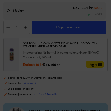
båten
eller
Det urspru
Det n
Rek.
449
kr
308
kr
vara
Medium
aktiv
1 I LAGER
på
T-
annat
Lägg i varukorg
shirt
sätt
Helly
Stor
Hansen
Sebago-
HH
logga
GÖR BOMULL & CANVAS VATTENAVVISANDE - SKYDD UTAN
Logo,
ATT OFFRA ANDNINGSFÖRMÅGAN!
över
Red,
bröstet
Impregnering för bomull & bomullsblandningar NIKWAX
herr
Tillverad
Cotton Proof, 300 ml
mängd
i
Det
Det
Lägg till
Endast
149
kr
Rek.
169
kr
55%
ursprungliga
nuvarande
bomull,
priset
priset
42%
Beställ före 12.30 för utleverans samma dag
var:
är:
polyester
169 kr.
149 kr.
Superenkel
prisgaranti
&
365 dagars ångerrätt
3%
spandex
Supernöjda kunder -
4.7 / 5 på Trustpilot
Kan
maskintvättas
i
Frågor? Prata med Johan eller någon annan