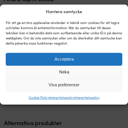
Hantera samtycke
För att ge en bra upplevelse använder vi teknik som cookies för att lagra
och/eller komma åt enhetsinformation. När du samtycker till dessa
tekniker kan vi behandla data som surfbeteende eller unika ID:n på denna
webbplats. Om du inte samtycker eller om du återkallar ditt samtycke kan
detta påverka vissa funktioner negativt.
Acceptera
Klassisk
100%
T-shirt Musto Essential, Navy, dam
Drybag / sjösäck Ocean Pack,
Neka
T-
vattentät
500D, 10 liter, svart
shirt
I LAGER
drybag
Det
Det
399
kr
I LAGER
359
kr
för
som
Visa preferenser
ursprungliga
nuvarande
119
kr
damer
skyddar
priset
priset
från
packning
Cookie Policy
Integritetspolicy
Integritetspolicy
var:
är:
Musto
mot
399 kr.
359 kr.
Crew-
regn,
krage
stänk
–
och
Alternativa produkter
stilrent
vågor.