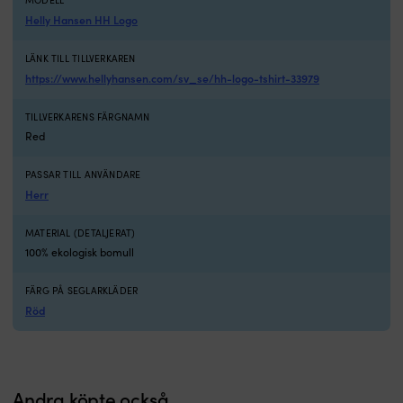
MODELL
Helly Hansen HH Logo
LÄNK TILL TILLVERKAREN
https://www.hellyhansen.com/sv_se/hh-logo-tshirt-33979
TILLVERKARENS FÄRGNAMN
Red
PASSAR TILL ANVÄNDARE
Herr
MATERIAL (DETALJERAT)
100% ekologisk bomull
FÄRG PÅ SEGLARKLÄDER
Röd
Andra köpte också