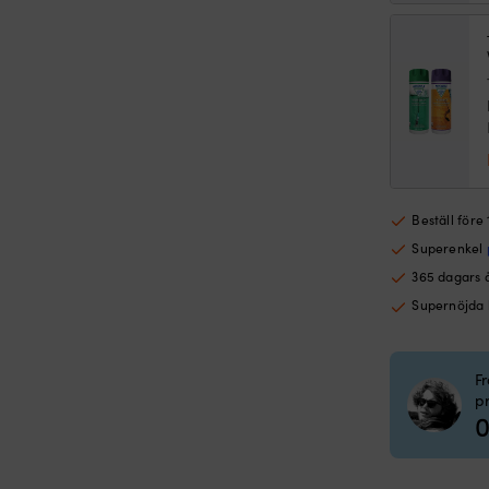
Beställ före
Superenkel
365 dagars 
Supernöjda
F
p
0