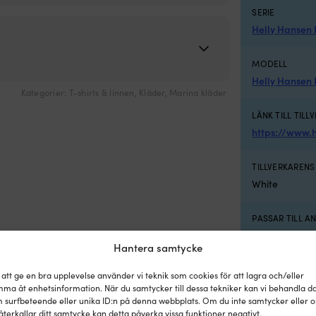
SERIE
Helly Hansen
MODELL
Helly Hansen
Kategorier:
T-shirts & linnen
,
Kläder
,
Marina kläder
LÄNK TILL TILL
https://www.
TILLVERKAREN
White
PASSAR TILL 
Herr
Hantera samtycke
MATERIAL (DET
 att ge en bra upplevelse använder vi teknik som cookies för att lagra och/eller
96% återvunne
ma åt enhetsinformation. När du samtycker till dessa tekniker kan vi behandla d
 surfbeteende eller unika ID:n på denna webbplats. Om du inte samtycker eller 
återkallar ditt samtycke kan detta påverka vissa funktioner negativt.