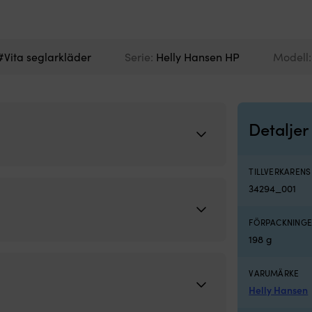
#Vita seglarkläder
Serie:
Helly Hansen HP
Modell
Detaljer
TILLVERKAREN
34294_001
FÖRPACKNINGE
198 g
VARUMÄRKE
Helly Hansen