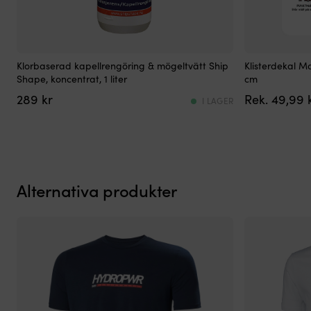
Kraftfullt
Alla
Klorbaserad kapellrengöring & mögeltvätt Ship
Klisterdekal M
&
de
Shape, koncentrat, 1 liter
cm
välbeprövat
viktigaste
289
kr
49,99
rengöringsmedel
sjömärkena
I LAGER
av
samlade
hög
på
kvalitet
ett
Effektfull
ställe
formula
På
–
danska
Alternativa produkter
eliminerar
Alltid
mögel,
full
alger
koll
&
–
smuts
sätt
Medlet
klistermärket
verkar
i
snabbt
sittbrunnen
–
Tillverkad
enkelt
i