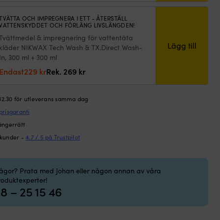
priset
priset
TVÄTTA OCH IMPREGNERA I ETT - ÅTERSTÄLL
var:
är:
VATTENSKYDDET OCH FÖRLÄNG LIVSLÄNGDEN!
179 kr.
149 kr.
Tvättmedel & impregnering för vattentäta
Lägg till
kläder NIKWAX Tech Wash & TX.Direct Wash-
In, 300 ml + 300 ml
Det
Det
Endast
229
kr
Rek.
269
kr
ursprungliga
nuvarande
priset
priset
 12.30 för utleverans samma dag
var:
är:
prisgaranti
269 kr.
229 kr.
ångerrätt
 kunder -
4.7 / 5 på Trustpilot
rågor? Prata med Johan eller någon annan av våra
roduktexperter!
8 – 25 15 46