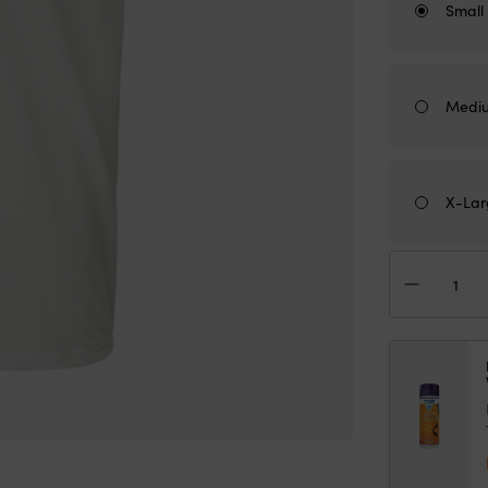
Small
Medi
X-Lar
T-
shirt
Hell
Han
HP
Rac
Whit
herr
mä