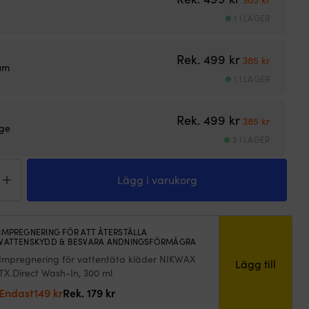
1 I LAGER
Det ursprungl
Det nuva
Rek.
499
kr
385
kr
um
1 I LAGER
Det ursprungl
Det nuva
Rek.
499
kr
385
kr
ge
2 I LAGER
Lägg i varukorg
y
sen
e,
IMPREGNERING FÖR ATT ÅTERSTÄLLA
VATTENSKYDD & BESVARA ANDNINGSFÖRMÅGRA
e,
Impregnering för vattentäta kläder NIKWAX
Lägg till
ngd
TX.Direct Wash-In, 300 ml
Det
Det
Endast
149
kr
Rek.
179
kr
ursprungliga
nuvarande