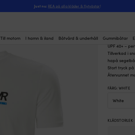
rt Helly Hansen HP Race, White, herr
Just nu:
REA på alla kläder & flytvästar
!
T-shirt 
Rek.
49
Till motorn
I hamn & iland
Båtvård & underhåll
Gummibåtar
E
Teknisk t-shir
UPF 40+ – perf
Tillverkad i s
hapå segelbå
Stort tryck p
Återvunnet ma
FÄRG
:
WHITE
KLÄDSTORLEK