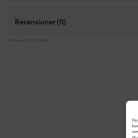
Recensioner (0)
Artikelnr:
M501025066
För
kom
som
du 