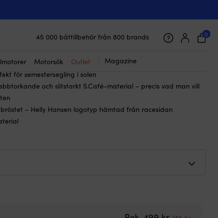
Helly Hansen HP Race, White, herr
0
45 000 båttillbehör från 800 brands
9
kr
Det
Det
385
kr
Galet snabb frakt & superenkel prisgaranti
ursprungliga
nuvarande
Supernöjda kunder – 4.7/5 på Trustpilot
Magazine
lmotorer
Motorsök
Outlet
t för herrar med snygg design
priset
priset
ekt för semestersegling i solen
var:
är:
nabbtorkande och slitstarkt S.Café-material – precis vad man vill
499 kr.
385 kr.
ten
å bröstet – Helly Hansen logotyp hämtad från racesidan
terial
Det ursprungl
Det nuva
Rek.
499
kr
385
kr