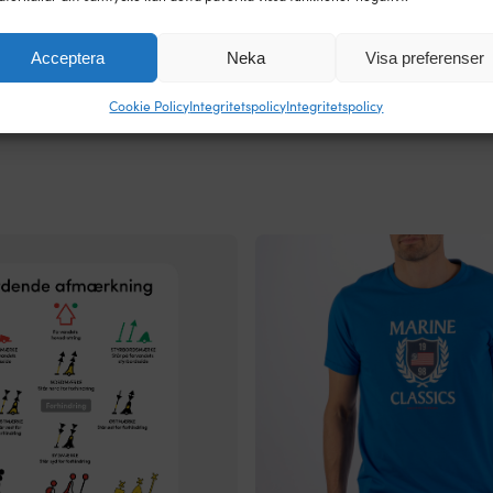
FÄRG PÅ SEGL
Vit
Acceptera
Neka
Visa preferenser
Cookie Policy
Integritetspolicy
Integritetspolicy