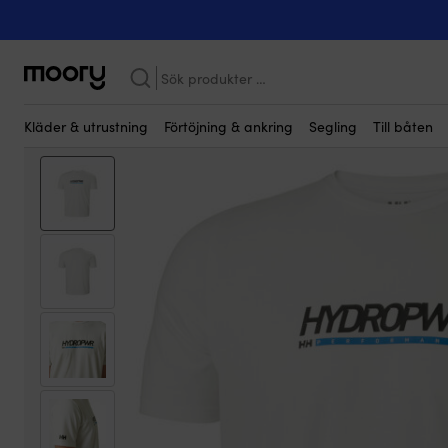
På människan
-
Kläder
-
Marina kläder
-
T-shirts & linnen
-
T-shi
Sök
efter:
Kläder & utrustning
Förtöjning & ankring
Segling
Till båten
Kampanj!