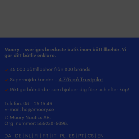
Moory – sveriges bredaste butik inom båttillbehör. Vi
gör ditt båtliv enklare.
45 000 båttillbehör från 800 brands
4.7/5 på Trustpilot
Supernöjda kunder –
Riktiga båtnördar som hjälper dig före och efter köp!
Telefon:
08 – 25 15 46
E-mail:
hej@moory.se
© Moory Nautics AB.
Org. nummer: 5‍59238-9398.
DA
|
DE
|
NL
|
FI
|
FR
|
IT
|
PL
|
ES
|
PT
|
CS
|
EN