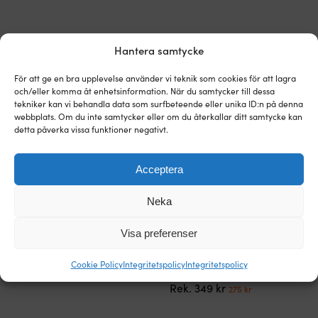
Hantera samtycke
Andra köpte också
För att ge en bra upplevelse använder vi teknik som cookies för att lagra
och/eller komma åt enhetsinformation. När du samtycker till dessa
tekniker kan vi behandla data som surfbeteende eller unika ID:n på denna
webbplats. Om du inte samtycker eller om du återkallar ditt samtycke kan
detta påverka vissa funktioner negativt.
Acceptera
Neka
Retroinspirerad
Snabbtorkande
T-shirt Musto 64 Logo, Platinum,
Seglarkeps Musto Essential Fast
Visa preferenser
T-
keps
herr
Dry Crew Cap, True Red, One-
shirt
med
Size
Cookie Policy
Integritetspolicy
Integritetspolicy
I LAGER
från
Mustos
Det
Det
499
kr
I LAGER
385
kr
Musto
klassiska
Det
Det
ursprungliga
nuvarande
349
kr
275
kr
perfekt
logotyp
ursprungliga
nuvarande
priset
priset
på
och
priset
priset
var:
är: