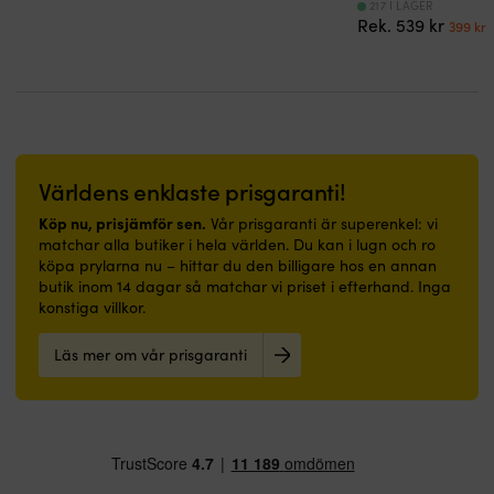
välsittande
välsittande
217 I LAGER
Det
Rek.
539
kr
och
och
399
kr
urspr
bekvämt
bekvämt
priset
p
hela
hela
var:
ä
dagen
dagen
539 kr
3
Knappar
Knappar
fram
fram
Återvunnet
Återvunnet
jerseymaterial
jerseymaterial
Världens enklaste prisgaranti!
Upphöjd
Upphöjd
Helly
Helly
Köp nu, prisjämför sen.
Vår prisgaranti är superenkel: vi
Hansen
Hansen
matchar alla butiker i hela världen. Du kan i lugn och ro
logotyp
logotyp
köpa prylarna nu – hittar du den billigare hos en annan
butik inom 14 dagar så matchar vi priset i efterhand. Inga
konstiga villkor.
Läs mer om vår prisgaranti