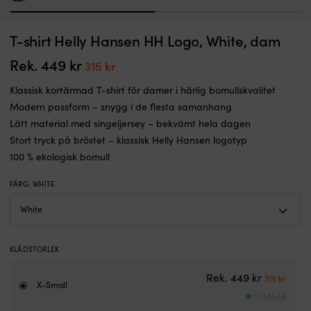
1
2
Förtöjningsfjäder
M
T-shirt Helly Hansen HH Logo, White, dam
Förtöjningsfjäder i gummi (EPDM) Forsheda nr3, 520 mm, passar tampar
S
för
k
Ø18 - 20 mm, passar båtar 8 - 12 meter
mjukare
i
Rek.
449
kr
Det
Det
315
kr
I LAGER
förtöjning
le
ursprungliga
nuvarande
719
kr
–
d
Klassisk kortärmad T-shirt för damer i härlig bomullskvalitet
priset
priset
slipp
s
Modern passform – snygg i de flesta samanhang
var:
är:
rycken
sl
Lätt material med singeljersey – bekvämt hela dagen
Tillverkad
o
449 kr.
315 kr.
Stort tryck på bröstet – klassisk Helly Hansen logotyp
i
k
EPDM-
ti
100 % ekologisk bomull
gummi
a
–
8
FÄRG
:
WHITE
extra
%
elastiskt
å
Trä
m
tampen
fr
igenom
h
KLÄDSTORLEK
ändarna
Lu
och
d
Det urspr
Det n
Rek.
449
kr
315
kr
lägg
i
X-Small
1 I LAGER
2-
U