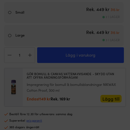
4
s
varv
t
Det urspr
Det n
Rek.
449
kr
315
kr
Placeras
(
Small
mellan
–
2 I LAGER
pollare
id
och
fö
Det urspr
Det n
Rek.
449
kr
315
kr
brygga
h
Large
Används
d
3 I LAGER
med
i
T-
fördel
s
Lägg i varukorg
shirt
både
Lä
Helly
i
a
Hansen
hemmahamn
m
HH
och
m
GÖR BOMULL & CANVAS VATTENAVVISANDE - SKYDD UTAN
Logo,
i
d
ATT OFFRA ANDNINGSFÖRMÅGAN!
White,
natthamn
o
Impregnering för bomull & bomullsblandningar NIKWAX
dam
a
Cotton Proof, 300 ml
mängd
i
Det
Det
Lägg till
Endast
149
kr
Rek.
169
kr
ra
ursprungliga
nuvarande
–
priset
priset
pe
Beställ före 12.30 för utleverans samma dag
var:
är:
p
169 kr.
149 kr.
Superenkel
prisgaranti
o
rö
365 dagars ångerrätt