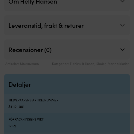
Om Helly Hansen
Leveranstid, frakt & returer
Recensioner (0)
Artikelnr:
M501025605
Kategorier:
T-shirts & linnen
,
Kläder
,
Marina kläder
Detaljer
TILLVERKARENS ARTIKELNUMMER
34112_001
FÖRPACKNINGENS VIKT
121 g