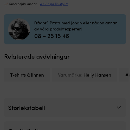
S
Supernöjda kunder -
4.7 / 5 på Trustpilot
fi
Tr
l
Frågor? Prata med Johan eller någon annan
p
av våra produktexperter!
a
08 – 25 15 46
B
p
Relaterade avdelningar
T-shirts & linnen
Varumärke:
Helly Hansen
#V
Storlekstabell