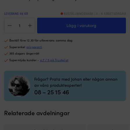
LEVERANS 59 KR
BESTÄLLNINGSVARA | 3 - 6 ARBETSDAGAR
Pump
Lägg i varukorg
&
slangsats
för
Beställ före 12.30 för utleverans samma dag
extra
styrplats
Superenkel
prisgaranti
Mavimare
365 dagars ångerrätt
&
Supernöjda kunder -
4.7 / 5 på Trustpilot
Mancini
GE75DS,
med
Frågor? Prata med Johan eller någon annan
rattpump
av våra produktexperter!
+
08 – 25 15 46
olja
+
hydraulslangar
+
Relaterade avdelningar
kopplingar
mängd