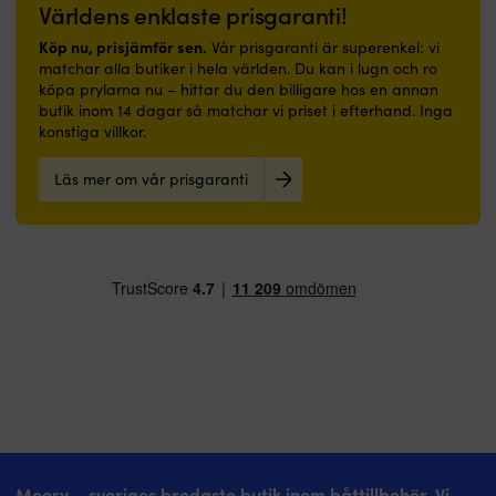
|
som
motorn
Världens enklaste prisgaranti!
Båtmatta
i
rekommenderas
med
hall
Köp nu, prisjämför sen.
Vår prisgaranti är superenkel: vi
–
marin
eller
matchar alla butiker i hela världen. Du kan i lugn och ro
för
design,
badrum.
köpa prylarna nu – hittar du den billigare hos en annan
att
nautiska
|
butik inom 14 dagar så matchar vi priset i efterhand. Inga
slippa
signalflaggor
Båtmatta
konstiga villkor.
höra
–
med
surrandet
skapar
marinblå
från
Läs mer om vår prisgaranti
trivsel
design
pumpen
ombord
och
|
Slitstark
välkommen-
Slang-
nylonyta
budskap
och
–
–
kopplingssats
tål
skapar
för
dagligt
trivsel
montering
slitage
ombord
av
i
Slitstark
autopilot
båtmiljö
polyesteryta
till
Gummibaksida
–
Mavimare
–
tål
hydraulstyrning
ger
dagligt
med
stabilt
slitage
5/16''
grepp
i
slang.
Moory – sveriges bredaste butik inom båttillbehör. Vi