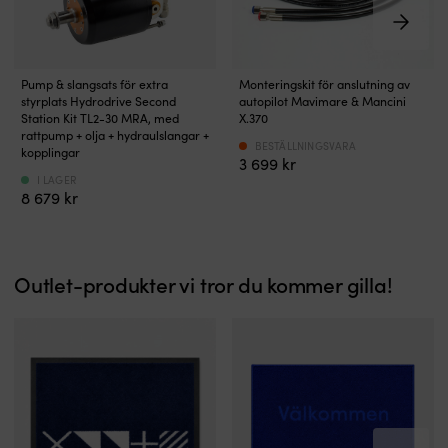
genom
genom
att
att
oxidera
oxidera
Kan
Kan
Sats
Komplett
poleras
poleras
Pump & slangsats för extra
Monteringskit för anslutning av
för
monteringskit
efter
efter
styrplats Hydrodrive Second
autopilot Mavimare & Mancini
extra
för
ca.
ca.
Station Kit TL2-30 MRA, med
X.370
styrplats
anslutning
4
rattpump + olja + hydraulslangar +
4
BESTÄLLNINGSVARA
till
av
kopplingar
timmar
timmar
3 699
kr
befintlig
autopilot
(i
(i
I LAGER
hydraulstyrning
till
20°
20°
8 679
kr
–
hydraulstyrning
C)
C)
perfekt
Kompatibel
Tål
Tål
för
med
ej
ej
t.ex.
alla
aceton
aceton
Outlet-produkter vi tror du kommer gilla!
dig
Mavimare
med
´s
flybridge
hydraulstyrningar
Levereras
med
komplett
5/16”
med
slang
rattpump,
För
slangar
dig
(7
med