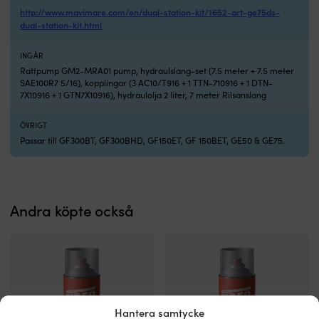
http://www.mavimare.com/en/dual-station-kit/1652-art-ge75ds-
dual-station-kit.html
INGÅR
Rattpump GM2-MRA01 pump, hydraulslang-set (7.5 meter + 7.5 meter
SAE100R7 5/16), kopplingar (3 AC10/T916 + 1 TTN-710916 + 1 DTN-
7X10916 + 1 GTN7X10916), hydraulolja 2 liter, 7 meter Rilsanslang
ÖVRIGT
Passar till GF300BT, GF300BHD, GF150ET, GF 150BET, GE50 & GE75.
Andra köpte också
Hantera samtycke