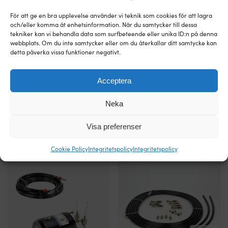
För att ge en bra upplevelse använder vi teknik som cookies för att lagra
och/eller komma åt enhetsinformation. När du samtycker till dessa
tekniker kan vi behandla data som surfbeteende eller unika ID:n på denna
webbplats. Om du inte samtycker eller om du återkallar ditt samtycke kan
Snabbtorkande
Snabbtorkande
Gelcoatspray FiberFix, offwhite
Gelcoatspray FiberFix, vit (2000),
detta påverka vissa funktioner negativt.
enkomponent
enkomponent
(8008), 400 ml
400 ml
bättringsfärg
bättringsfärg
I LAGER
I LAGER
för
för
Acceptera
379
kr
379
kr
gelcoat
gelcoat
Tillgänglig
Tillgänglig
Neka
i
i
Sveriges
Sveriges
mest
mest
Visa preferenser
förekommande
förekommande
Alternativa produkter
gelcoatkulörerna
gelcoatkulörerna
Cookie Policy
Integritetspolicy
Integritetspolicy
Färgkod:
Färgkod:
Offwhite
Vit
(8008)
(2000)
Härdare
Härdare
ej
ej
nödvändigt
nödvändigt
–
–
torkar
torkar