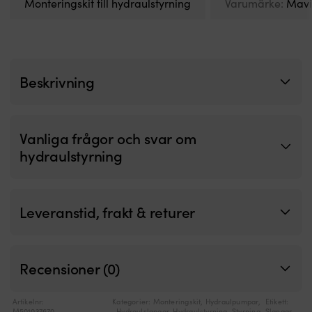
Monteringskit till hydraulstyrning
Varumärke:
Mavi
Beskrivning
Vanliga frågor och svar om
hydraulstyrning
Leveranstid, frakt & returer
Recensioner (0)
Artikelnr:
Kategorier:
Monteringskit
,
Hydraulpumpar
,
Etikett:
M501037670
Hydraulslangar
,
Hydraulstyrning
,
Styrning
Slangar