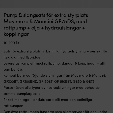
Pump & slangsats för extra styrplats
Mavimare & Mancini GE75DS, med
rattpump + olja + hydraulslangar +
kopplingar
10 299
kr
Sats för extra styrplats till befintlig hydraulstyrning – perfekt för
t.ex. dig med flybridge
Levereras komplett med rattpump, slangar & kopplingar – allt
som behövs
Kompatibel med följande styrningar från Mavimare & Mancini:
GF300BT, GF300BHD, GF150ET, GF 150BET, GE50 & GE75
Passar även alla typer av hydraulstyrningar med behov av
samma pumpkapacitet
Enkelt montage – ansluts parallellt med den befintliga
rattpumpen
Den övre rattpumpen fungerar som oljereservoar för den undre