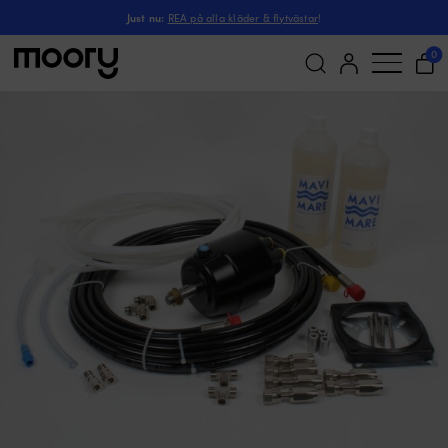
Pump & slangsats för 
Till båten
-
Styrning
-
Hydraulstyrning
-
Monteringskit
-
Just nu:
REA på alla kläder & flytvästar
!
0
Sök
efter: