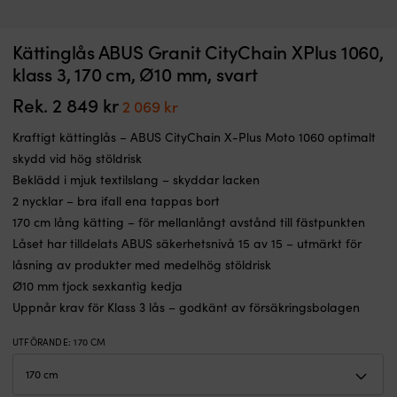
Solcellsregulator
L
Kättinglås ABUS Granit CityChain XPlus 1060,
Solcellsregulator Victron SmartSolar MPPT 100/50, 12/24 V, 50 A
L
som
m
klass 3, 170 cm, Ø10 mm, svart
laddar
I LAGER
t
Det
Det
2 839
kr
2 132
kr
båtens
ö
Rek.
2 849
kr
Det
Det
2 069
kr
ursprungliga
nuvarande
batteribank
–
priset
priset
ursprungliga
nuvarande
effektivt
m
Kraftigt kättinglås – ABUS CityChain X-Plus Moto 1060 optimalt
var:
är:
priset
priset
med
fl
2 839 kr.
2 132 kr.
skydd vid hög stöldrisk
MPPT-
S
var:
är:
Beklädd i mjuk textilslang – skyddar lacken
teknik
s
2
2
även
o
2 nycklar – bra ifall ena tappas bort
849 kr.
069 kr.
när
en
170 cm lång kätting – för mellanlångt avstånd till fästpunkten
ljuset
d
Låset har tilldelats ABUS säkerhetsnivå 15 av 15 – utmärkt för
skiftar.
m
Inbyggd
–
låsning av produkter med medelhög stöldrisk
Bluetooth
al
Ø10 mm tjock sexkantig kedja
gör
fr
Uppnår krav för Klass 3 lås – godkänt av försäkringsbolagen
det
s
enkelt
vi
UTFÖRANDE
:
170 CM
att
b
följa
til
laddningen
m