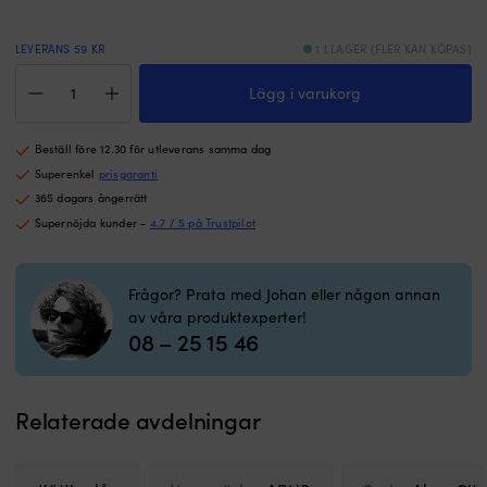
och
En
ändra
at
inställningar
fä
LEVERANS 59 KR
1 I LAGER (FLER KAN KÖPAS)
i
i
Kättinglås
mobilen.
fa
Lägg i varukorg
ABUS
Stöd
ob
Granit
för
K
CityChain
flera
m
Beställ före 12.30 för utleverans samma dag
XPlus
batterityper
b
1060,
Superenkel
prisgaranti
och
el
klass
365 dagars ångerrätt
skydd
h
3,
Supernöjda kunder -
4.7 / 5 på Trustpilot
mot
fö
170
felkoppling
sj
cm,
ger
l
Ø10
tryggare
M
Frågor? Prata med Johan eller någon annan
mm,
drift
p
av våra produktexperter!
svart
ombord.
s
08 – 25 15 46
mängd
|
ob
MPPT-
d
teknik
lå
Relaterade avdelningar
tar
tillvara
solenergi
effektivt