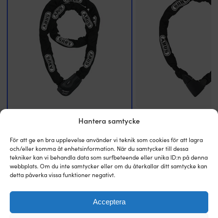
skuggning
eller
varierande
solinstrålning
under
dagen.
Laddningen
anpassas
efter
batteriets
behov
och
laddningsstatus,
Kättinglås ABUS Granit CityChain XPlus
Kättinglås ABUS 8900, 110 
Hantera samtycke
med
1060, klass 3, 170 cm, Ø10 mm, svart
svart
steg
1 I LAGER (FLER KAN KÖPAS)
2 I LAGER (FLER KAN KÖPAS
För att ge en bra upplevelse använder vi teknik som cookies för att lagra
Det
Det
Det
Det
som
Rek.
2 849
kr
Rek.
1 149
kr
2 069
kr
769
kr
och/eller komma åt enhetsinformation. När du samtycker till dessa
ursprungliga
nuvarande
ursprung
nuv
bulk,
tekniker kan vi behandla data som surfbeteende eller unika ID:n på denna
priset
priset
priset
pris
absorption
webbplats. Om du inte samtycker eller om du återkallar ditt samtycke kan
var:
är:
var:
är:
och
detta påverka vissa funktioner negativt.
ABUS SÄKERHETSNIVÅ
ABUS SÄKERHETSNIVÅ
2
2
1
769 
float.
15/15
849 kr.
069 kr.
9/15
149 kr.
Det
gör
Acceptera
att
FÄRG
FÄRG
batteribanken