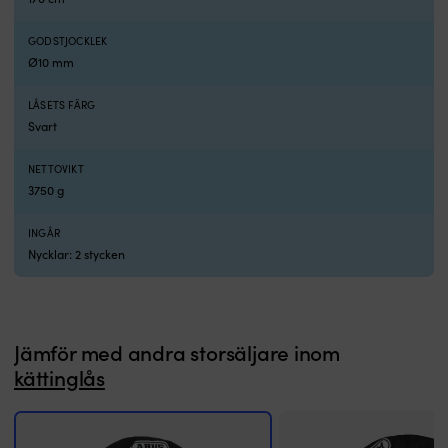
MPPT-
tekniken
GODSTJOCKLEK
följer
Ø10 mm
solpanelernas
bästa
LÅSETS FÄRG
arbetspunkt
Svart
och
hjälper
regulatorn
NETTOVIKT
att
3750 g
få
ut
INGÅR
mer
Nycklar: 2 stycken
användbar
energi
även
när
ljuset
Jämför med andra storsäljare inom
skiftar,
kättinglås
till
exempel
vid
moln,