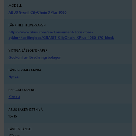
C22.2,
MODELL
EN/IEC
ABUS Granit CityChain XPlus 1060
62109-
1
och
LÄNK TILL TILLVERKAREN
UL
https://www.abus.com/se/Konsument/Laas-foer-
1741.
cyklar/Kaettinglaas/GRANIT-CityChain-XPlus-1060-170-black
Victron
SmartSolar
VIKTIGA LÅSEGENSKAPER
MPPT
Godkänt av försäkringsbolagen
är
en
LÅSNINGSMEKANISM
solcellsregulator
Nyckel
för
dig
som
SBSC-KLASSNING
vill
Klass 3
ladda
båtens
ABUS SÄKERHETSNIVÅ
batterier
15/15
effektivt
från
solpaneler
LÅSETS LÄNGD
ombord.
170 cm