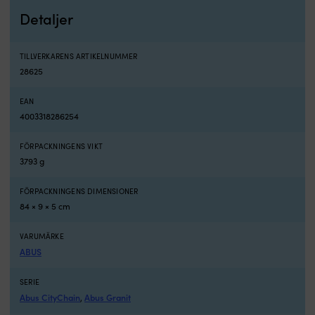
100,
Detaljer
150
och
250
TILLVERKARENS ARTIKELNUMMER
volt
28625
solcellsingång.
Stöd
EAN
för
4003318286254
flera
batterityper,
inklusive
FÖRPACKNINGENS VIKT
litium,
3793 g
AGM,
gel
FÖRPACKNINGENS DIMENSIONER
och
84 × 9 × 5 cm
våtcellsbatterier.
5
VARUMÄRKE
års
ABUS
garanti
och
godkännanden
SERIE
enligt
Abus CityChain
Abus Granit
,
CSA